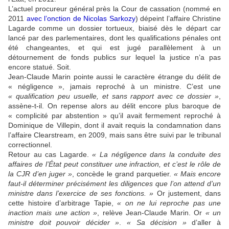
L’actuel procureur général près la Cour de cassation (nommé en
2011
avec l’onction de Nicolas Sarkozy
) dépeint l’affaire Christine
Lagarde comme un dossier tortueux, biaisé dès le départ car
lancé par des parlementaires, dont les qualifications pénales ont
été changeantes, et qui est jugé parallèlement à un
détournement de fonds publics sur lequel la justice n’a pas
encore statué. Soit.
Jean-Claude Marin pointe aussi le caractère étrange du délit de
« négligence », jamais reproché à un ministre. C’est une
« qualification peu usuelle, et sans rapport avec ce dossier »
,
assène-t-il. On repense alors au délit encore plus baroque de
« complicité par abstention » qu’il avait fermement reproché à
Dominique de Villepin, dont il avait requis la condamnation dans
l’affaire Clearstream, en 2009, mais sans être suivi par le tribunal
correctionnel.
Retour au cas Lagarde.
« La négligence dans la conduite des
affaires de l’État peut constituer une infraction, et c’est le rôle de
la CJR d’en juger »
, concède le grand parquetier.
« Mais encore
faut-il déterminer précisément les diligences que l’on attend d’un
ministre dans l’exercice de ses fonctions. »
Or justement, dans
cette histoire d’arbitrage Tapie,
« on ne lui reproche pas une
inaction mais une action »
, relève Jean-Claude Marin. Or
« un
ministre doit pouvoir décider »
.
« Sa décision »
d’aller à