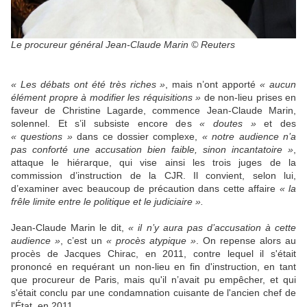
Le procureur général Jean-Claude Marin © Reuters
« Les débats ont été très riches »
, mais n’ont apporté
« aucun
élément propre à modifier les réquisitions »
de non-lieu prises en
faveur de Christine Lagarde, commence Jean-Claude Marin,
solennel. Et s’il subsiste encore des
« doutes »
et des
« questions »
dans ce dossier complexe,
« notre audience n’a
pas conforté une accusation bien faible, sinon incantatoire »
,
attaque le hiérarque, qui vise ainsi les trois juges de la
commission d’instruction de la CJR. Il convient, selon lui,
d’examiner avec beaucoup de précaution dans cette affaire
« la
frêle limite entre le politique et le judiciaire ».
Jean-Claude Marin le dit,
« il n’y aura pas d’accusation à cette
audience »
, c’est un
« procès atypique »
. On repense alors au
procès de Jacques Chirac, en 2011, contre lequel il s'était
prononcé en requérant un non-lieu en fin d'instruction, en tant
que procureur de Paris, mais qu'il n’avait pu empêcher, et qui
s'était conclu par une condamnation cuisante de l'ancien chef de
l'État, en 2011.