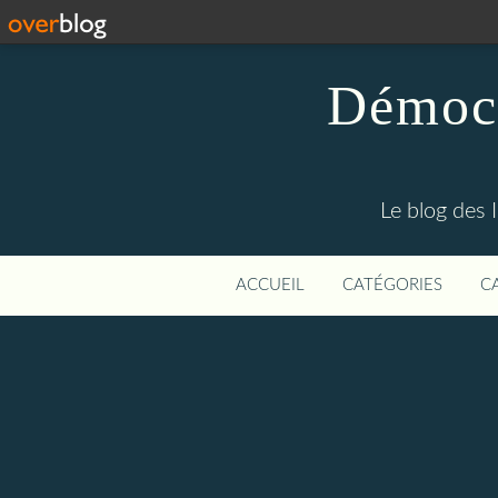
Démocr
Le blog des 
ACCUEIL
CATÉGORIES
C