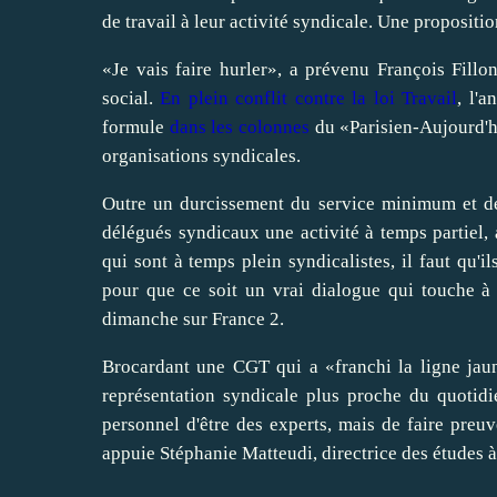
de travail à leur activité syndicale. Une proposit
«Je vais faire hurler», a prévenu François Fill
social.
En plein conflit contre la loi Travail
, l'a
formule
dans les colonnes
du «Parisien-Aujourd'hu
organisations syndicales.
Outre un durcissement du service minimum et des
délégués syndicaux une activité à temps partiel, 
qui sont à temps plein syndicalistes, il faut qu'i
pour que ce soit un vrai dialogue qui touche à l'
dimanche sur France 2.
Brocardant une CGT qui a «franchi la ligne jau
représentation syndicale plus proche du quotid
personnel d'être des experts, mais de faire preuv
appuie Stéphanie Matteudi, directrice des études à 