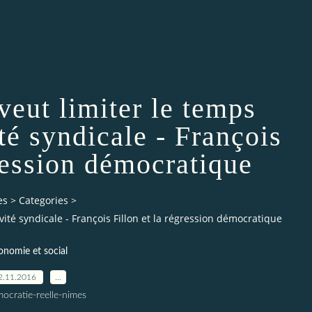
veut limiter le temps
ité syndicale - François
gression démocratique
es
>
Categories
>
ivité syndicale - François Fillon et la régression démocratique
onomie et social
2.11.2016
…
ocratie-reelle-nimes