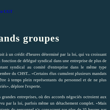
 la CGT
rands groupes
t à un crédit d'heures déterminé par la loi, qui va croissant
 la fonction de délégué syndical dans une entreprise de plus de
ntant syndical au comité d'entreprise dans le même type
membre du CHST... «Certains élus cumulent plusieurs mandats
'être à temps plein représentants du personnel et de ne plus
ariés», déplore l'experte.
s grandes entreprises, où des accords négociés octroient aux
évu par la loi, parfois même un détachement complet. «Mais
entants du personnel n'y consacrent pas plus de 35 heures par