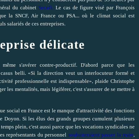
énéral du cabinet
Secafi
.
Le cas de figure visé par François
que la SNCF, Air France ou PSA... où le climat social est
ls salariés de ces entreprises.
eprise délicate
it même s'avérer contre-productif. D'abord parce que les
casus belli. «Si la direction veut un interlocuteur formé et
ctivité professionnelle est indispensable», plaide Christophe
r les mentalités, mais légiférer, c'est s'assurer de se mettre à
e social en France est le manque d'attractivité des fonctions
phe Doyon. Si les élus des grands groupes cumulent plusieurs
 temps plein, c'est aussi parce que les vocations syndicales ne
 les représentants du personnel
souhaiteraient passer la main
,