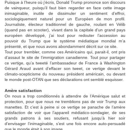
Puisque à l’heure où j’écris, Donald Trump prononce son discours
de vainqueur, puisqu’il faut bien regarder en face cette image
inimaginable, inutile de dissimuler un sentiment d’effroi,
sociologiquement naturel pour un Européen de mon profil.
Journaliste, électeur traditionnel de gauche, roulant en Vélib
(quand pas en scooter), vivant dans la capitale d’un grand pays
européen développé, j’ai tout pour redouter l’accession au
pouvoir du Trump que le système médiatique mondial m’a
présenté, et que nous avons abondamment décrit sur ce site.
Tout pour trembler, comme ces Américains qui, parait-il, ont pris
d’assaut le site de l’immigration canadienne. Tout pour partager
ce vertige, qu’a tweeté l’ambassadeur de France à Washington
Gérard Araud avant d’effacer son tweet, ce vertige devant le
climato-scepticisme du nouveau président américain, ou devant
le monde post-OTAN que ses déclarations ont semblé esquisser.
Amère satisfaction
On nous a trop conditionnés à attendre de l’Amérique salut et
protection, pour que nous ne tremblions pas de voir Trump aux
manettes. Et c’est à peine si ce vertige se panache de l’amère
satisfaction de voir que l’appareil médiatico-sondagier, de ses
grands patrons à ses soutiers, refusant jusqu’à hier soir
d’envisager l’inimaginable, s’est une fois encore auto-persuadé
que le monde était à son image.