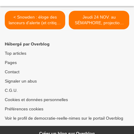
< Snowden : éloge des
Jeudi 24 NOV. au
lanceurs d'alerte (et critique
SÉMAPHORE, projection-
de la loi Sapin II)
débat du film Le film
"AFECTADOS (Rester
debout)" de Silvia Munt. A
Hébergé par Overblog
voir ! >
Top articles
Pages
Contact
Signaler un abus
C.G.U.
Cookies et données personnelles
Préférences cookies
Voir le profil de democratie-reelle-nimes sur le portail Overblog
Créer un blog sur Overblog