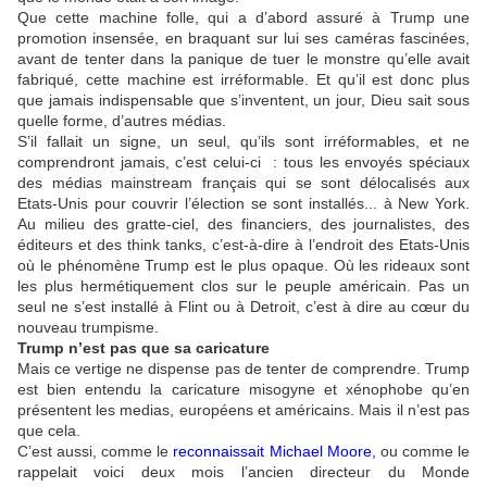
Que cette machine folle, qui a d’abord assuré à Trump une
promotion insensée, en braquant sur lui ses caméras fascinées,
avant de tenter dans la panique de tuer le monstre qu’elle avait
fabriqué, cette machine est irréformable. Et qu’il est donc plus
que jamais indispensable que s’inventent, un jour, Dieu sait sous
quelle forme, d’autres médias.
S’il fallait un signe, un seul, qu’ils sont irréformables, et ne
comprendront jamais, c’est celui-ci : tous les envoyés spéciaux
des médias mainstream français qui se sont délocalisés aux
Etats-Unis pour couvrir l’élection se sont installés... à New York.
Au milieu des gratte-ciel, des financiers, des journalistes, des
éditeurs et des think tanks, c’est-à-dire à l’endroit des Etats-Unis
où le phénomène Trump est le plus opaque. Où les rideaux sont
les plus hermétiquement clos sur le peuple américain. Pas un
seul ne s’est installé à Flint ou à Detroit, c’est à dire au cœur du
nouveau trumpisme.
Trump n’est pas que sa caricature
Mais ce vertige ne dispense pas de tenter de comprendre. Trump
est bien entendu la caricature misogyne et xénophobe qu’en
présentent les medias, européens et américains. Mais il n’est pas
que cela.
C’est aussi, comme le
reconnaissait Michael Moore
,
ou comme le
rappelait voici deux mois l’ancien directeur du Monde