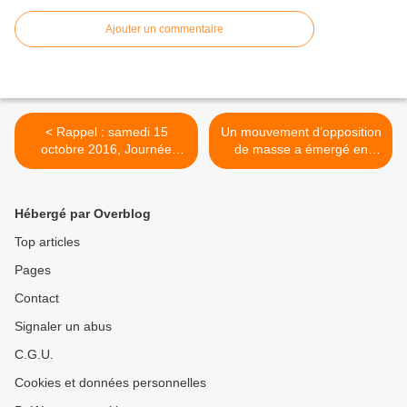
Ajouter un commentaire
< Rappel : samedi 15
Un mouvement d’opposition
octobre 2016, Journée
de masse a émergé en
internationale contre les
Pologne >
traités Tafta et Ceta -
Manifestation régionale à
Hébergé par Overblog
Aix + Programme de la
journée à Paris
Top articles
Pages
Contact
Signaler un abus
C.G.U.
Cookies et données personnelles