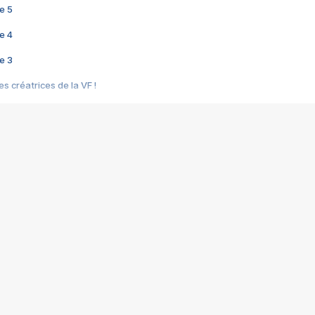
e 5
e 4
e 3
s créatrices de la VF !
e 2
e 1
e Mektoub My Love arrive enfin ! Rencontre avec Shaïn Boumedine et Sal
i : après Toni en famille
elle réalise le bouleversant Dites lui que je l'aime
ais ! Rencontre autour de Vie privée de Rebecca Zlotowski
 de Marguerite, Grave... Rencontre avec Ella Rumpf
 Les Rêveurs, un film intime sur la santé mentale
a avec un film sur le mouvement des Gilets jaunes