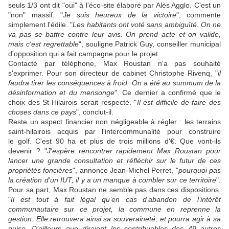
seuls 1/3 ont dit "oui" à l'éco-site élaboré par Alès Agglo. C'est un
"non" massif. "
Je suis heureux de la victoire
", commente
simplement l'édile. "
Les habitants ont voté sans ambiguïté. On ne
va pas se battre contre leur avis. On prend acte et on valide,
mais c'est regrettable
", souligne Patrick Guy, conseiller municipal
d'opposition qui a fait campagne pour le projet.
Contacté par téléphone, Max Roustan n'a pas souhaité
s'exprimer. Pour son directeur de cabinet Christophe Rivenq, "
il
faudra tirer les conséquences à froid. On a été au summum de la
désinformation et du mensonge
". Ce dernier a confirmé que le
choix des St-Hilairois serait respecté. "
Il est difficile de faire des
choses dans ce pays
", conclut-il.
Reste un aspect financier non négligeable à régler : les terrains
saint-hilairois acquis par l'intercommunalité pour construire
le golf. C'est 90 ha et plus de trois millions d'€. Que vont-ils
devenir ? "
J'espère rencontrer rapidement Max Roustan pour
lancer une grande consultation et réfléchir sur le futur de ces
propriétés foncières
", annonce Jean-Michel Perret, "
pourquoi pas
la création d'un IUT, il y a un manque à combler sur ce territoire
".
Pour sa part, Max Roustan ne semble pas dans ces dispositions.
"
Il est tout à fait légal qu’en cas d’abandon de l’intérêt
communautaire sur ce projet, la commune en reprenne la
gestion. Elle retrouvera ainsi sa souveraineté, et pourra agir à sa
guise. D’ailleurs que diraient les contribuables des 49 autres