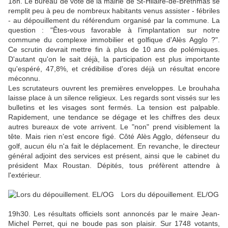
18h. Le bureau de vote de la mairie de St-Hilaire-de-Brethmas se
remplit peu à peu de nombreux habitants venus assister - fébriles
- au dépouillement du référendum organisé par la commune. La
question : "Êtes-vous favorable à l'implantation sur notre
commune du complexe immobilier et golfique d'Alès Agglo ?".
Ce scrutin devrait mettre fin à plus de 10 ans de polémiques.
D'autant qu'on le sait déjà, la participation est plus importante
qu'espéré, 47,8%, et crédibilise d'ores déjà un résultat encore
méconnu.
Les scrutateurs ouvrent les premières enveloppes. Le brouhaha
laisse place à un silence religieux. Les regards sont vissés sur les
bulletins et les visages sont fermés. La tension est palpable.
Rapidement, une tendance se dégage et les chiffres des deux
autres bureaux de vote arrivent. Le "non" prend visiblement la
tête. Mais rien n'est encore figé. Côté Alès Agglo, défenseur du
golf, aucun élu n'a fait le déplacement. En revanche, le directeur
général adjoint des services est présent, ainsi que le cabinet du
président Max Roustan. Dépités, tous préfèrent attendre à
l'extérieur.
Lors du dépouillement. EL/OG
19h30. Les résultats officiels sont annoncés par le maire Jean-
Michel Perret, qui ne boude pas son plaisir. Sur 1748 votants,