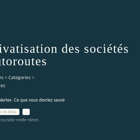
ivatisation des sociétés
utoroutes
es
>
Categories
>
tes
lertes- Ce que vous devriez savoir
5.10.2016
…
ocratie-reelle-nimes