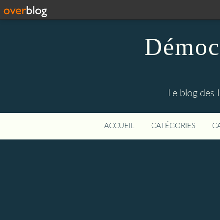
Démocr
Le blog des 
ACCUEIL
CATÉGORIES
C