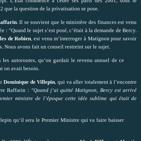
ept. L’État commence à céder ses parts dès 2001, sous le
2 que la question de la privatisation se pose.
affarin
. Il se souvient que le ministère des finances est venu
vée : "Quand le sujet s’est posé, c’était à la demande de Bercy.
les de Robien
, est venu m’interroger à Matignon pour savoir
s. Nous avons fait un conseil restreint sur le sujet.
s les autoroutes, qu’on gardait le revenu annuel de ce
nt on avait besoin.
ar
Dominique de Villepin
, qui va aller totalement à l’encontre
rre Raffarin :
"Quand j’ai quitté Matignon, Bercy est arrivé
mier ministre de l’époque cette idée sublime qui était de
pin qu’il sera le Premier Ministre qui va faire baisser