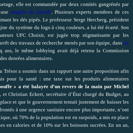
quetage, elle est commandée par deux comités gangrénés par
s une
enquête du
Monde
. Plusieurs experts membres de ces
imant les dés pipés. Le professeur Serge Hercberg, président
gine du système du logo à cinq couleurs, a lui été écarté. Son
mateurs UFC Choisir, est jugée trop stigmatisante par les
’arrêt des travaux de recherche menés par son équipe, dans
un
inq ans, le même lobbying avait déjà retenu la Commission
des denrées alimentaires.
u Trésor a soumis dans un rapport une autre proposition afin
s pour la santé : une taxe sur les produits alimentaires
bouffe » a été balayée d’un revers de la main par Michel
, et Christian Eckert, secrétaire d’État chargé du Budget, au
 place et que le gouvernement tentait justement de baisser les
frontés à une urgence sanitaire encore plus importante, n’ont
ique, où 70% de la population est en surpoids, a mis en place
es en calories et de 10% sur les boissons sucrées. En un an,