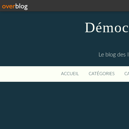
Démocr
Le blog des 
ACCUEIL
CATÉGORIES
C