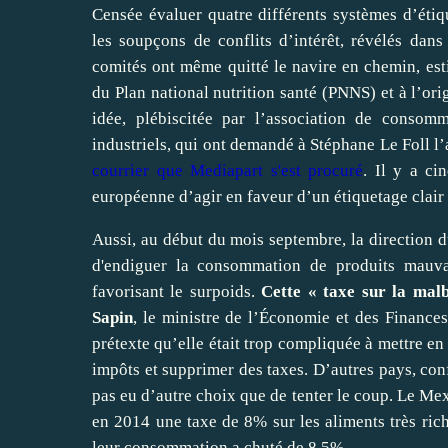
Censée évaluer quatre différents systèmes d’éti
les soupçons de conflits d’intérêt, révélés dan
comités ont même quitté le navire en chemin, est
du Plan national nutrition santé (PNNS) et à l’ori
idée, plébiscitée par l’association de consom
industriels, qui ont demandé à Stéphane Le Foll l
courrier que Mediapart s'est procuré
. Il y a c
européenne d’agir en faveur d’un étiquetage clair 
Aussi, au début du mois septembre, la direction d
d'endiguer la consommation de produits mauvai
favorisant le surpoids.
Cette « taxe sur la mal
Sapin
, le ministre de l’Économie et des Finances
prétexte qu’elle était trop compliquée à mettre en
impôts et supprimer des taxes. D’autres pays, con
pas eu d’autre choix que de tenter le coup. Le Mex
en 2014 une taxe de 8% sur les aliments très rich
leur consommation a chuté de 8,5%.