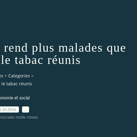
 rend plus malades que
 le tabac réunis
es
>
Categories
>
 le tabac réunis
onomie et social
6.10.2016
…
ocratie-reelle-nimes