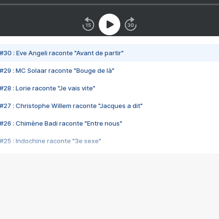
#30 : Eve Angeli raconte "Avant de partir"
#29 : MC Solaar raconte "Bouge de là"
28 : Lorie raconte "Je vais vite"
#27 : Christophe Willem raconte "Jacques a dit"
#26 : Chimène Badi raconte "Entre nous"
#25 : Indochine raconte "3e sexe"
#24 : Zaho raconte "C'est chelou"
#23 : Patrick Bruel raconte "Au café des délices"
#22 : Kyo raconte "Le chemin"
#21 : Nolwenn Leroy raconte "Cassé"