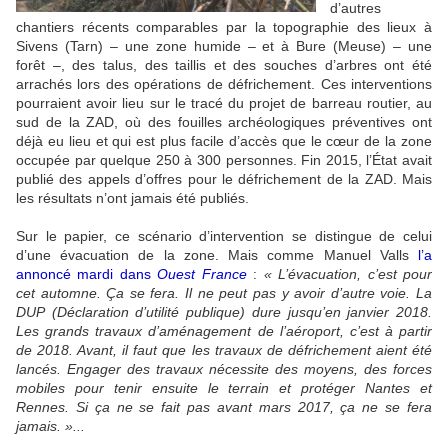
d’autres
chantiers récents comparables par la topographie des lieux à
Sivens (Tarn) – une zone humide – et à Bure (Meuse) – une
forêt –, des talus, des taillis et des souches d’arbres ont été
arrachés lors des opérations de défrichement. Ces interventions
pourraient avoir lieu sur le tracé du projet de barreau routier, au
sud de la ZAD, où des fouilles archéologiques préventives ont
déjà eu lieu et qui est plus facile d’accès que le cœur de la zone
occupée par quelque 250 à 300 personnes. Fin 2015, l’État avait
publié des appels d’offres pour le défrichement de la ZAD. Mais
les résultats n’ont jamais été publiés.
Sur le papier, ce scénario d’intervention se distingue de celui
d’une évacuation de la zone. Mais comme Manuel Valls
l’a
annoncé mardi dans
Ouest France
:
« L’évacuation, c’est pour
cet automne. Ça se fera. Il ne peut pas y avoir d’autre voie. La
DUP (Déclaration d’utilité publique) dure jusqu’en janvier 2018.
Les grands travaux d’aménagement de l’aéroport, c’est à partir
de 2018. Avant, il faut que les travaux de défrichement aient été
lancés. Engager des travaux nécessite des moyens, des forces
mobiles pour tenir ensuite le terrain et protéger Nantes et
Rennes. Si ça ne se fait pas avant mars 2017, ça ne se fera
jamais. »...