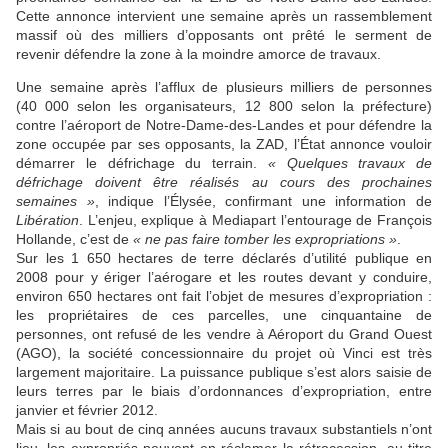
Cette annonce intervient une semaine après un rassemblement
massif où des milliers d’opposants ont prêté le serment de
revenir défendre la zone à la moindre amorce de travaux.
Une semaine après l’afflux de plusieurs milliers de personnes
(40 000 selon les organisateurs, 12 800 selon la préfecture)
contre l’aéroport de Notre-Dame-des-Landes et pour défendre la
zone occupée par ses opposants, la ZAD, l’État annonce vouloir
démarrer le défrichage du terrain.
« Quelques travaux de
défrichage doivent être réalisés au cours des prochaines
semaines »
, indique l’Élysée, confirmant une information de
Libération
. L’enjeu, explique à Mediapart l’entourage de François
Hollande, c’est de
« ne pas faire tomber les expropriations »
.
Sur les 1 650 hectares de terre déclarés d’utilité publique en
2008 pour y ériger l’aérogare et les routes devant y conduire,
environ 650 hectares ont fait l’objet de mesures d’expropriation :
les propriétaires de ces parcelles, une cinquantaine de
personnes, ont refusé de les vendre à Aéroport du Grand Ouest
(AGO), la société concessionnaire du projet où Vinci est très
largement majoritaire. La puissance publique s’est alors saisie de
leurs terres par le biais d’ordonnances d’expropriation, entre
janvier et février 2012.
Mais si au bout de cinq années aucuns travaux substantiels n’ont
lieu, les expropriés peuvent en réclamer la rétrocession, au titre