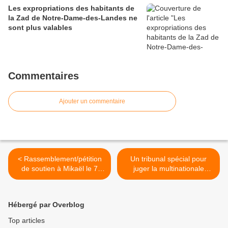
Les expropriations des habitants de
la Zad de Notre-Dame-des-Landes ne
sont plus valables
Commentaires
Ajouter un commentaire
< Rassemblement/pétition
Un tribunal spécial pour
de soutien à Mikaël le 7
juger la multinationale
novembre à 12h et 14h au
Monsanto accusée
TGI de Boulogne-sur-Mer
d’écocide >
(Pas-de-Calais)
Hébergé par Overblog
Top articles