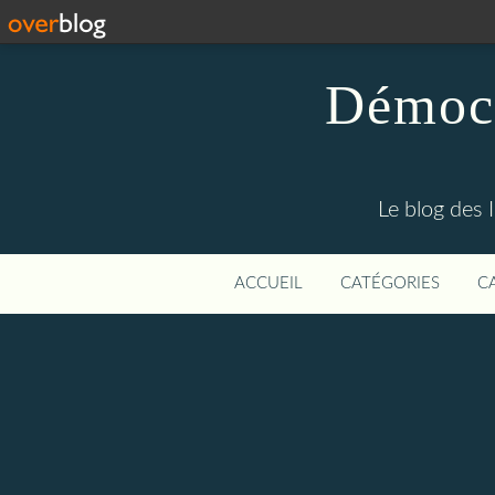
Démocr
Le blog des 
ACCUEIL
CATÉGORIES
C