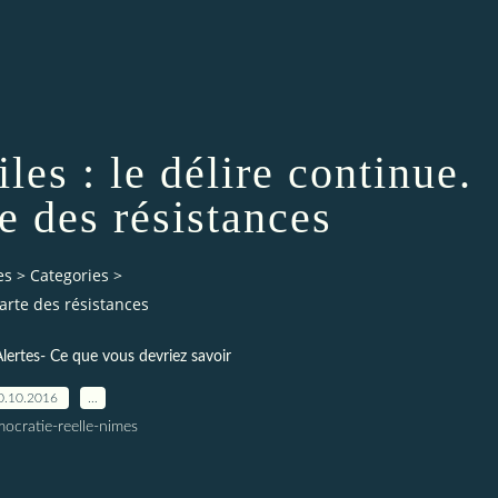
les : le délire continue.
te des résistances
es
>
Categories
>
carte des résistances
lertes- Ce que vous devriez savoir
0.10.2016
…
ocratie-reelle-nimes