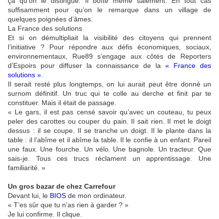
ça qu’on le distingue. Il boîte même salement. En tout cas
suffisamment pour qu’on le remarque dans un village de
quelques poignées d’âmes.
La France des solutions
Et si on démultipliait la visibilité des citoyens qui prennent
l’initiative ? Pour répondre aux défis économiques, sociaux,
environnementaux, Rue89 s’engage aux côtés de Reporters
d’Espoirs pour diffuser la connaissance de la
« France des
solutions »
.
Il serait resté plus longtemps, on lui aurait peut être donné un
surnom définitif. Un truc qui te colle au derche et finit par te
constituer. Mais il était de passage.
« Le gars, il est pas censé savoir qu’avec un couteau, tu peux
peler des carottes ou couper du pain. Il sait rien. Il met le doigt
dessus : il se coupe. Il se tranche un doigt. Il le plante dans la
table : il l’abîme et il abîme la table. Il le confie à un enfant. Pareil
une faux. Une fourche. Un vélo. Une bagnole. Un tracteur. Que
sais-je. Tous ces trucs réclament un apprentissage. Une
familiarité. »
Un gros bazar de chez Carrefour
Devant lui, le
BIOS
de mon ordinateur.
« T’es sûr que tu n’as rien à garder ? »
Je lui confirme. Il clique.