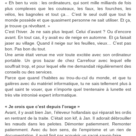
« Eh ben tu vois : les ordinateurs, qui sont mille milliards de fois
plus complexes que les couteaux, les faux, les fourches, les
vélos, les bagnoles et tout ça… C’est le seul outil que tout le
monde possède et que quasiment personne ne sait utiliser. Et ça,
je trouve ça révoltant. »
C’est l’hiver. Je ne sais plus lequel. Celui d’avant ? Ou d’encore
avant. En tout cas, il y avait eu de neige en automne. Et ça faisait
jaser au village. Quand il neige sur les feuilles, vieux… C’est pas
bon. Pas bon du tout.
Une amie était venue me voir toute excitée avec son ordinateur
portable. Un gros bazar de chez Carrefour avec lequel elle
souffrait trop, et pour lequel elle me demandait régulièrement des
conseils ou des services.
Parce que quand t’habites au trou-du-cul du monde, et que tu
galères avec du matériel informatique, tu ne sais tellement plus à
quel saint te vouer, que n’importe quel trentenaire à lunette est
très vite intronisé expert informatique.
« Je crois que c’est depuis l’orage »
Avant, il y avait bien Jan, l’éleveur hollandais qui réparait les ordis
en rentrant de la traite. C’était son kif, à Jan. Il adorait débrouiller
les nœuds dans les pelotes. Démonter patiemment. Remonter
patiemment. Avec du bon sens, de l’empirisme et un rien de
documentation, il avait finit par acquérir un sacré savoir-faire.