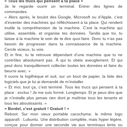
« Tous les trucs qui pensent à ta place »
Je le regarde ouvrir un terminal. Entrer des lignes de
commandes.
« Alors après, le boulot des Google, Microsoft ou d’Apple, c’est
d’inventer des machines qui réfléchissent à ta place. Qui rendent
inutile la compréhension de la machine. C’est la machine qui
utilise, assemble, et organise tes données. Tandis que toi, tu
laisse à la machine le soin de te dire quoi faire. Donc tu n’as pas
besoin de progresser dans ta connaissance de la machine.
Cercle vicieux, tu vois.
Et in fine, tu te retrouve dépendant d’une machine que tu ne
contrôles absolument pas. À qui tu obéis aveuglement. Et qui
peut donc tranquillement collecter toutes tes données et faire du
beurre avec. »
Il ouvre la logithèque et suit, sur un bout de papier, la liste des
logiciels que je lui ai demandé de m’installer.
« Et moi, tout ça, c’est terminé. Tous les trucs qui pensent à ta
place : exclus ! Je me suis formé. Longtemps. Et je peux dire que
je n’installe plus jamais rien dont je maîtrise tous les tenants et
tous les aboutissants. »
« Bordel, c’est gratuit ! Gratuit ! »
Reboot. Sur mon vieux portable cacochyme, le même logo
apparaît : Lubuntu. Une distribution complète, mais hyper légère,
conçue pour donner une seconde vie aux terminaux lents ou