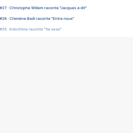
#27 : Christophe Willem raconte "Jacques a dit"
#26 : Chimène Badi raconte "Entre nous"
#25 : Indochine raconte "3e sexe"
#24 : Zaho raconte "C'est chelou"
#23 : Patrick Bruel raconte "Au café des délices"
#22 : Kyo raconte "Le chemin"
#21 : Nolwenn Leroy raconte "Cassé"
#20 : Patrick Hernandez raconte "Born to be alive"
#19 : Lorie raconte "Près de moi"
#18 : Michael Jones raconte "A nos actes manqués" (avec Jean-Jacque
#17 : Khaled raconte "Aïcha"
#16 : Corneille raconte "Parce qu'on vient de loin"