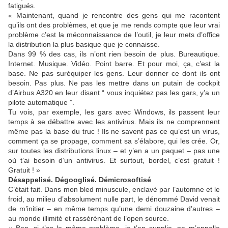
fatigués.
« Maintenant, quand je rencontre des gens qui me racontent
qu’ils ont des problèmes, et que je me rends compte que leur vrai
problème c’est la méconnaissance de l’outil, je leur mets d’office
la distribution la plus basique que je connaisse.
Dans 99 % des cas, ils n’ont rien besoin de plus. Bureautique.
Internet. Musique. Vidéo. Point barre. Et pour moi, ça, c’est la
base. Ne pas suréquiper les gens. Leur donner ce dont ils ont
besoin. Pas plus. Ne pas les mettre dans un putain de cockpit
d’Airbus A320 en leur disant “ vous inquiétez pas les gars, y’a un
pilote automatique ”.
Tu vois, par exemple, les gars avec Windows, ils passent leur
temps à se débattre avec les antivirus. Mais ils ne comprennent
même pas la base du truc ! Ils ne savent pas ce qu’est un virus,
comment ça se propage, comment sa s’élabore, qui les crée. Or,
sur toutes les distributions linux – et y’en a un paquet – pas une
où t’ai besoin d’un antivirus. Et surtout, bordel, c’est gratuit !
Gratuit ! »
Désappelisé. Dégooglisé. Démicrosoftisé
C’était fait. Dans mon bled minuscule, enclavé par l’automne et le
froid, au milieu d’absolument nulle part, le dénommé David venait
de m’initier – en même temps qu’une demi douzaine d’autres –
au monde illimité et rassérénant de l’open source.
« Bon, si t’as le même problème, je t’en supplie, ne m’appelle