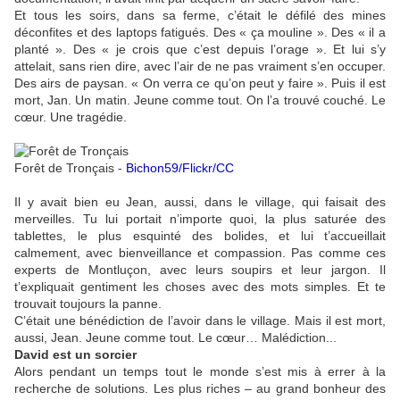
Et tous les soirs, dans sa ferme, c’était le défilé des mines
déconfites et des laptops fatigués. Des « ça mouline ». Des « il a
planté ». Des « je crois que c’est depuis l’orage ». Et lui s’y
attelait, sans rien dire, avec l’air de ne pas vraiment s’en occuper.
Des airs de paysan. « On verra ce qu’on peut y faire ». Puis il est
mort, Jan. Un matin. Jeune comme tout. On l’a trouvé couché. Le
cœur. Une tragédie.
Forêt de Tronçais -
Bichon59/Flickr/CC
Il y avait bien eu Jean, aussi, dans le village, qui faisait des
merveilles. Tu lui portait n’importe quoi, la plus saturée des
tablettes, le plus esquinté des bolides, et lui t’accueillait
calmement, avec bienveillance et compassion. Pas comme ces
experts de Montluçon, avec leurs soupirs et leur jargon. Il
t’expliquait gentiment les choses avec des mots simples. Et te
trouvait toujours la panne.
C’était une bénédiction de l’avoir dans le village. Mais il est mort,
aussi, Jean. Jeune comme tout. Le cœur… Malédiction...
David est un sorcier
Alors pendant un temps tout le monde s’est mis à errer à la
recherche de solutions. Les plus riches – au grand bonheur des