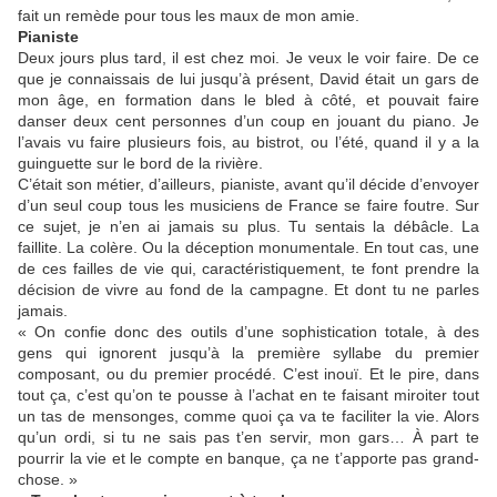
fait un remède pour tous les maux de mon amie.
Pianiste
Deux jours plus tard, il est chez moi. Je veux le voir faire. De ce
que je connaissais de lui jusqu’à présent, David était un gars de
mon âge, en formation dans le bled à côté, et pouvait faire
danser deux cent personnes d’un coup en jouant du piano. Je
l’avais vu faire plusieurs fois, au bistrot, ou l’été, quand il y a la
guinguette sur le bord de la rivière.
C’était son métier, d’ailleurs, pianiste, avant qu’il décide d’envoyer
d’un seul coup tous les musiciens de France se faire foutre. Sur
ce sujet, je n’en ai jamais su plus. Tu sentais la débâcle. La
faillite. La colère. Ou la déception monumentale. En tout cas, une
de ces failles de vie qui, caractéristiquement, te font prendre la
décision de vivre au fond de la campagne. Et dont tu ne parles
jamais.
« On confie donc des outils d’une sophistication totale, à des
gens qui ignorent jusqu’à la première syllabe du premier
composant, ou du premier procédé. C’est inouï. Et le pire, dans
tout ça, c’est qu’on te pousse à l’achat en te faisant miroiter tout
un tas de mensonges, comme quoi ça va te faciliter la vie. Alors
qu’un ordi, si tu ne sais pas t’en servir, mon gars… À part te
pourrir la vie et le compte en banque, ça ne t’apporte pas grand-
chose. »