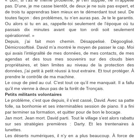
pas. D’une, je me casse bientôt, de deux je ne suis pas expert, et
de trois tu apprendras bien mieux en te démerdant tout seul. De
toutes façon : des problèmes, tu n’en auras pas. Je te le garantis.
Ou alors si tu en as, rappelle-toi seulement de l’époque où tu
passais dix minutes avant que ton ordi soit seulement
opérationnel. »
Depuis, j’ai fait mon chemin. Désappelisé. Dégooglisé.
Démicrosoftisé. David m’a montré le moyen de passer le cap. Moi
qui avais l’intégralité de mes données, de mes contacts, de mes
agendas et des tous mes souvenirs sur des clouds bien
propriétaires, et bien limites au niveau de la protection des
données, j’ai petit à petit réussi à tout extraire. Et tout protéger. À
prendre le contrôle de ma machine.
Le coup de pied au cul. C’est tout ce qu’il me manquait. Il a fallu
qu’il me vienne à deux pas de la forêt de Tronçais.
Petits militants volontaires
Le problème, c’est que depuis, il s’est cassé, David. Avec sa patte
folle, sa bonhomie et ses interminables session de piano. Il a fini
par terminer sa formation, et quitter pour de bon le bocage.
Jan mort. Jean mort. David parti. Tout le village s’est alors rabattu
sur ses stratégies premières : Darty. Et les trentenaires à
lunettes.
Les déserts numériques, il n’y en a plus beaucoup. À force de