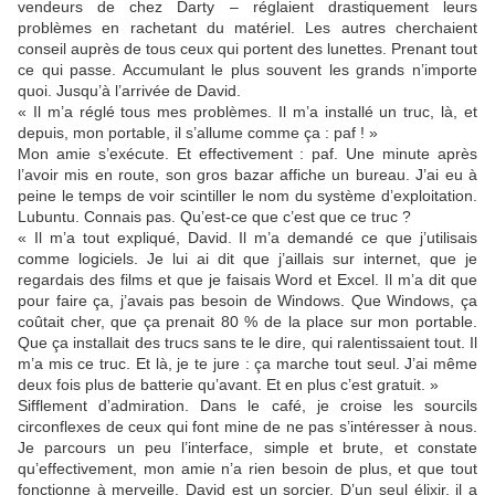
vendeurs de chez Darty – réglaient drastiquement leurs
problèmes en rachetant du matériel. Les autres cherchaient
conseil auprès de tous ceux qui portent des lunettes. Prenant tout
ce qui passe. Accumulant le plus souvent les grands n’importe
quoi. Jusqu’à l’arrivée de David.
« Il m’a réglé tous mes problèmes. Il m’a installé un truc, là, et
depuis, mon portable, il s’allume comme ça : paf ! »
Mon amie s’exécute. Et effectivement : paf. Une minute après
l’avoir mis en route, son gros bazar affiche un bureau. J’ai eu à
peine le temps de voir scintiller le nom du système d’exploitation.
Lubuntu. Connais pas. Qu’est-ce que c’est que ce truc ?
« Il m’a tout expliqué, David. Il m’a demandé ce que j’utilisais
comme logiciels. Je lui ai dit que j’aillais sur internet, que je
regardais des films et que je faisais Word et Excel. Il m’a dit que
pour faire ça, j’avais pas besoin de Windows. Que Windows, ça
coûtait cher, que ça prenait 80 % de la place sur mon portable.
Que ça installait des trucs sans te le dire, qui ralentissaient tout. Il
m’a mis ce truc. Et là, je te jure : ça marche tout seul. J’ai même
deux fois plus de batterie qu’avant. Et en plus c’est gratuit. »
Sifflement d’admiration. Dans le café, je croise les sourcils
circonflexes de ceux qui font mine de ne pas s’intéresser à nous.
Je parcours un peu l’interface, simple et brute, et constate
qu’effectivement, mon amie n’a rien besoin de plus, et que tout
fonctionne à merveille. David est un sorcier. D’un seul élixir, il a