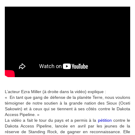
L’acteur Ezra Miller (à droite dans la vidéo) explique :
« En tant que gang de défense de la planète Terre, nous voulons
témoigner de notre soutien à la grande nation des Sioux (Oceti
Sakowin) et à ceux qui se tiennent à ses côtés contre le Dakota
Access Pipeline. »
La vidéo a fait le tour du pays et a permis à la
pétition
contre le
Dakota Access Pipeline, lancée en avril par les jeunes de la
réserve de Standing Rock, de gagner en reconnaissance. Elle