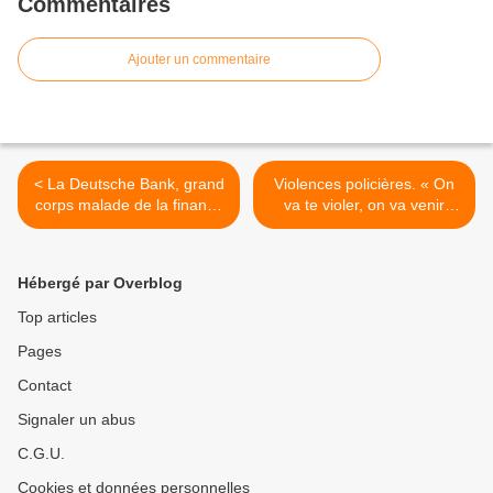
Commentaires
Ajouter un commentaire
< La Deutsche Bank, grand
Violences policières. « On
corps malade de la finance
va te violer, on va venir
mondiale (Martine Orange)
chez toi, on va venir à la
Sorbonne vous exterminer
toi et tes collègues » >
Hébergé par Overblog
Top articles
Pages
Contact
Signaler un abus
C.G.U.
Cookies et données personnelles