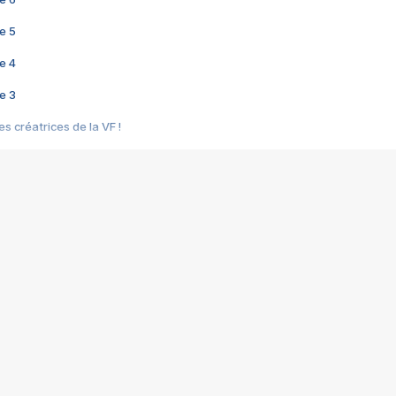
e 5
e 4
e 3
s créatrices de la VF !
e 2
e 1
e Mektoub My Love arrive enfin ! Rencontre avec Shaïn Boumedine et Sal
i : après Toni en famille
elle réalise le bouleversant Dites lui que je l'aime
ais ! Rencontre autour de Vie privée de Rebecca Zlotowski
 de Marguerite, Grave... Rencontre avec Ella Rumpf
 Les Rêveurs, un film intime sur la santé mentale