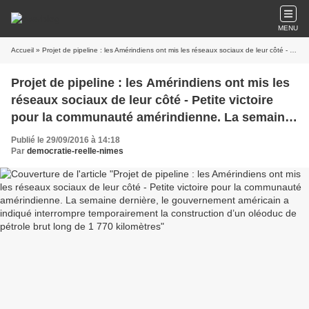
MENU
Accueil
» Projet de pipeline : les Amérindiens ont mis les réseaux sociaux de leur côté - Petite victoire pour la communauté amérindienne. La semaine dernière, le gouvernement américain a indiqué interrompre temporairement la construction d’un oléoduc de pétrole brut long de 1 770 kilomètres
Projet de pipeline : les Amérindiens ont mis les
réseaux sociaux de leur côté - Petite victoire
pour la communauté amérindienne. La semaine
dernière, le gouvernement américain a indiqué
Publié le 29/09/2016 à 14:18
interrompre temporairement la construction
Par
democratie-reelle-nimes
d’un oléoduc de pétrole brut long de 1 770
kilomètres