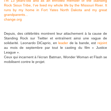
I’m 13 years-old and as an enrolled member of the Standing
Rock Sioux Tribe, I’ve lived my whole life by the Missouri River. It
runs by my home in Fort Yates North Dakota and my great
grandparents...
change.org
Depuis, des célébrités montrent leur attachement à la cause de
Standing Rock sur Twitter et entraînent ainsi une vague de
solidarité. Leonardo DiCaprio, en
leader
de la bande, est
rejoint
au mois de septembre par tout le casting du film « Justice
League ».
Ceux qui incarnent à l’écran Batman, Wonder Woman et Flash se
mobilisent contre le projet.