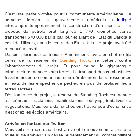
C’est une petite victoire pour la communauté amérindienne. La
semaine dernière, le gouvernement américain a
indiqué
interrompre temporairement la construction d’un pipeline : un
oléoduc de pétrole brut long de 1 770 kilomètres censé
transporter 570 000 barils par jour et allant de l’État du Dakota à
celui de l’Illinois, dans le centre des Etats-Unis. Le projet avait été
annoncé en avril.
Depuis, plusieurs des tribus d’Amérindiens, avec en chef de file
celles de la réserve de
Standing Rock
, se battent contre
l’aboutissement du projet. Et pour cause, la gigantesque
infrastructure menace leurs terres. Le transport des combustibles
fossiles risque de contaminer considérablement leurs ressources
en eau, de les empêcher de pêcher, en plus de profaner leurs
terres sacrées.
Dès l’annonce du projet, la réserve de Standing Rock est montée
au créneau : tractations, manifestations, lobbying, tentatives de
négociations. Mais leurs démarches ont trouvé peu d’écho, si ce
n’est chez les écolos américains.
Arrivée en fanfare sur Twitter
Mais voilà, le mois d’août est arrivé et le mouvement a pris une
toute autre ampleur. En cause, le déplacement du combat militant