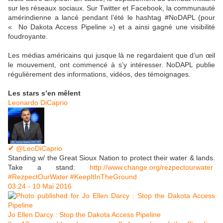
sur les réseaux sociaux. Sur Twitter et Facebook, la communauté
amérindienne a lancé pendant l’été le hashtag #NoDAPL (pour
« No Dakota Access Pipeline ») et a ainsi gagné une visibilité
foudroyante.
Les médias américains qui jusque là ne regardaient que d’un œil
le mouvement, ont commencé à s’y intéresser. NoDAPL publie
régulièrement des informations, vidéos, des témoignages.
Les stars s’en mêlent
Leonardo DiCaprio
✔
@LeoDiCaprio
Standing w/ the Great Sioux Nation to protect their water & lands.
Take a stand:
http://www.
change.org/rezpectourwater
#
RezpectOurWater
#
KeepItInTheGround
03:24 - 10 Mai 2016
Jo Ellen Darcy : Stop the Dakota Access Pipeline