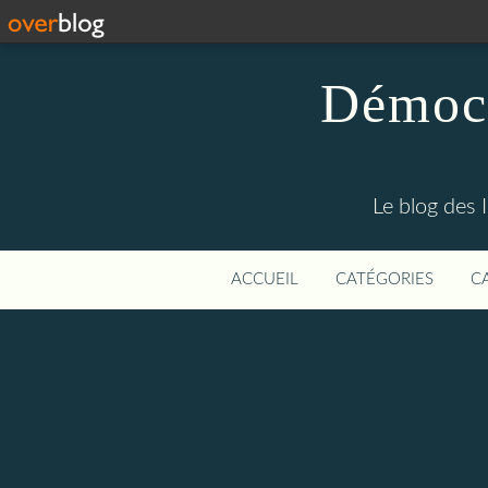
Démocr
Le blog des 
ACCUEIL
CATÉGORIES
C