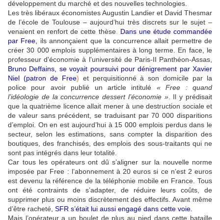
développement du marché et des nouvelles technologies.
Les très libéraux économistes Augustin Landier et David Thesmar
de l’école de Toulouse – aujourd’hui très discrets sur le sujet –
venaient en renfort de cette thèse
.
Dans une étude commandée
par Free,
ils annonçaient que la concurrence allait permettre de
créer 30 000 emplois supplémentaires à long terme. En face, le
professeur d'économie à l'université de Paris-II Panthéon-Assas,
Bruno Deffains, se voyait poursuivi pour dénigrement par Xavier
Niel (patron de Free
)
et perquisitionné à son domicile par la
police pour avoir publié un article intitulé
« Free : quand
l’idéologie de la concurrence dessert l’économie »
. Il y prédisait
que la quatrième licence allait mener à une destruction sociale et
de valeur sans précédent, se traduisant par 70 000 disparitions
d’emploi. On en est aujourd’hui à 15 000 emplois perdus dans le
secteur, selon les estimations, sans compter la disparition des
boutiques, des franchisés, des emplois des sous-traitants qui ne
sont pas intégrés dans leur totalité.
Car tous les opérateurs ont dû s’aligner sur la nouvelle norme
imposée par Free : l’abonnement à 20 euros si ce n’est 2 euros
est devenu la référence de la téléphonie mobile en France. Tous
ont été contraints de s’adapter, de réduire leurs coûts, de
supprimer plus ou moins discrètement des effectifs. Avant même
d’être racheté,
SFR s’était lui aussi engagé dans cette voie.
Mais l’opérateur a un boulet de plus au pied dans cette bataille