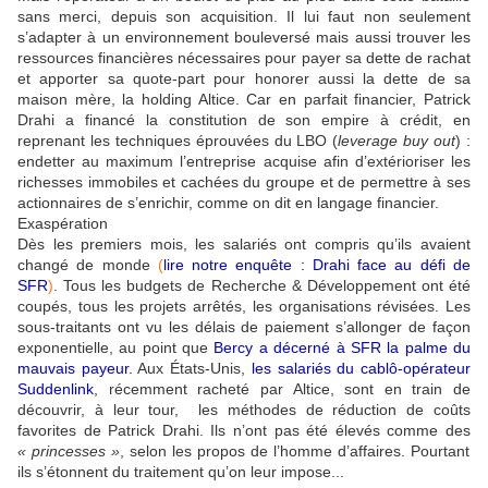
sans merci, depuis son acquisition. Il lui faut non seulement
s’adapter à un environnement bouleversé mais aussi trouver les
ressources financières nécessaires pour payer sa dette de rachat
et apporter sa quote-part pour honorer aussi la dette de sa
maison mère, la holding Altice. Car en parfait financier, Patrick
Drahi a financé la constitution de son empire à crédit, en
reprenant les techniques éprouvées du LBO (
leverage buy out
) :
endetter au maximum l’entreprise acquise afin d’extérioriser les
richesses immobiles et cachées du groupe et de permettre à ses
actionnaires de s’enrichir, comme on dit en langage financier.
Exaspération
Dès les premiers mois, les salariés ont compris qu’ils avaient
changé de monde
(
lire notre enquête : Drahi face au défi de
SFR
)
. Tous les budgets de Recherche & Développement ont été
coupés, tous les projets arrêtés, les organisations révisées. Les
sous-traitants ont vu les délais de paiement s’allonger de façon
exponentielle, au point que
Bercy a décerné à SFR la palme du
mauvais payeur.
Aux États-Unis,
les salariés du cablô-opérateur
Suddenlink
, récemment racheté par Altice, sont en train de
découvrir, à leur tour, les méthodes de réduction de coûts
favorites de Patrick Drahi. Ils n’ont pas été élevés comme des
« princesses »
, selon les propos de l’homme d’affaires. Pourtant
ils s’étonnent du traitement qu’on leur impose...