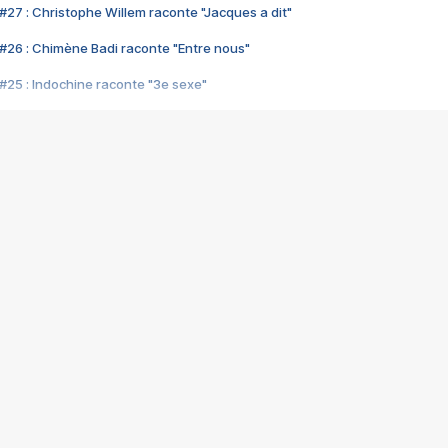
#27 : Christophe Willem raconte "Jacques a dit"
#26 : Chimène Badi raconte "Entre nous"
#25 : Indochine raconte "3e sexe"
#24 : Zaho raconte "C'est chelou"
#23 : Patrick Bruel raconte "Au café des délices"
#22 : Kyo raconte "Le chemin"
#21 : Nolwenn Leroy raconte "Cassé"
#20 : Patrick Hernandez raconte "Born to be alive"
#19 : Lorie raconte "Près de moi"
#18 : Michael Jones raconte "A nos actes manqués" (avec Jean-Jacque
#17 : Khaled raconte "Aïcha"
#16 : Corneille raconte "Parce qu'on vient de loin"
#15 : Indochine raconte "L'aventurier"