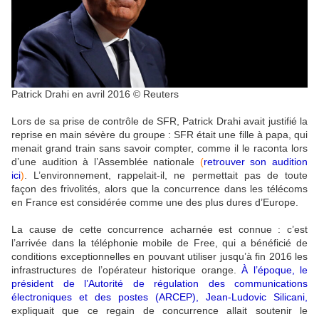
Patrick Drahi en avril 2016 © Reuters
Lors de sa prise de contrôle de SFR, Patrick Drahi avait justifié la
reprise en main sévère du groupe : SFR était une fille à papa, qui
menait grand train sans savoir compter, comme il le raconta lors
d’une audition à l’Assemblée nationale
(
retrouver son audition
ici
)
. L’environnement, rappelait-il, ne permettait pas de toute
façon des frivolités, alors que la concurrence dans les télécoms
en France est considérée comme une des plus dures d’Europe.
La cause de cette concurrence acharnée est connue : c’est
l’arrivée dans la téléphonie mobile de Free, qui a bénéficié de
conditions exceptionnelles en pouvant utiliser jusqu’à fin 2016 les
infrastructures de l’opérateur historique orange.
À l’époque, le
président de l’Autorité de régulation des communications
électroniques et des postes (ARCEP), Jean-Ludovic Silicani,
expliquait que ce regain de concurrence allait soutenir le