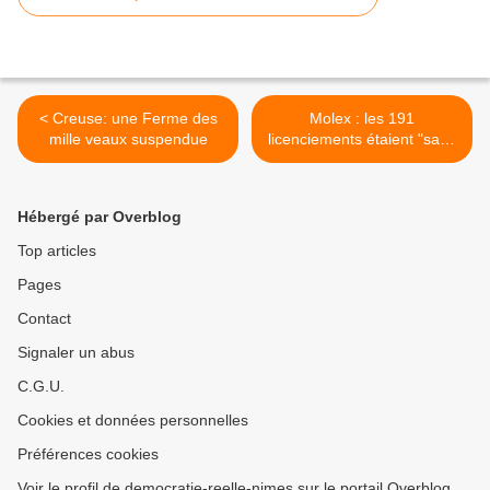
< Creuse: une Ferme des
Molex : les 191
mille veaux suspendue
licenciements étaient "sans
cause réelle ni sérieuse" >
Hébergé par Overblog
Top articles
Pages
Contact
Signaler un abus
C.G.U.
Cookies et données personnelles
Préférences cookies
Voir le profil de democratie-reelle-nimes sur le portail Overblog