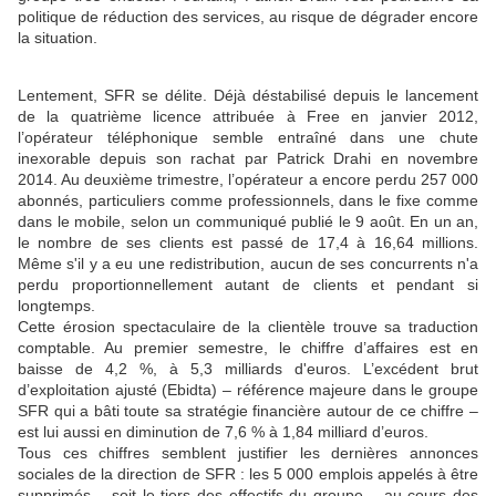
politique de réduction des services, au risque de dégrader encore
la situation.
Lentement, SFR se délite. Déjà déstabilisé depuis le lancement
de la quatrième licence attribuée à Free en janvier 2012,
l’opérateur téléphonique semble entraîné dans une chute
inexorable depuis son rachat par Patrick Drahi en novembre
2014. Au deuxième trimestre, l’opérateur a encore perdu 257 000
abonnés, particuliers comme professionnels, dans le fixe comme
dans le mobile, selon un communiqué publié le 9 août. En un an,
le nombre de ses clients est passé de 17,4 à 16,64 millions.
Même s'il y a eu une redistribution, aucun de ses concurrents n'a
perdu proportionnellement autant de clients et pendant si
longtemps.
Cette érosion spectaculaire de la clientèle trouve sa traduction
comptable. Au premier semestre, le chiffre d’affaires est en
baisse de 4,2 %, à 5,3 milliards d'euros. L’excédent brut
d’exploitation ajusté (Ebidta) – référence majeure dans le groupe
SFR qui a bâti toute sa stratégie financière autour de ce chiffre –
est lui aussi en diminution de 7,6 % à 1,84 milliard d’euros.
Tous ces chiffres semblent justifier les dernières annonces
sociales de la direction de SFR : les 5 000 emplois appelés à être
supprimés – soit le tiers des effectifs du groupe – au cours des