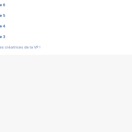
e 6
e 5
e 4
e 3
s créatrices de la VF !
e 2
e 1
e Mektoub My Love arrive enfin ! Rencontre avec Shaïn Boumedine et Sal
i : après Toni en famille
elle réalise le bouleversant Dites lui que je l'aime
ais ! Rencontre autour de Vie privée de Rebecca Zlotowski
 de Marguerite, Grave... Rencontre avec Ella Rumpf