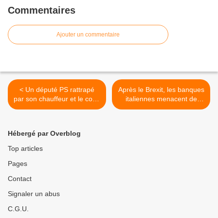
Commentaires
Ajouter un commentaire
< Un député PS rattrapé
Après le Brexit, les banques
par son chauffeur et le code
italiennes menacent de
du travail (Mathilde
s’effondrer (Martine
Mathieu)
Orange) >
Hébergé par Overblog
Top articles
Pages
Contact
Signaler un abus
C.G.U.