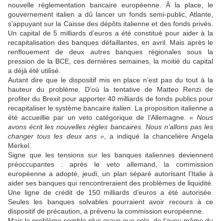
nouvelle réglementation bancaire européenne. À la place, le
gouvernement italien a dû lancer un fonds semi-public, Atlante,
s’appuyant sur la Caisse des dépôts italienne et des fonds privés.
Un capital de 5 milliards d’euros a été constitué pour aider à la
recapitalisation des banques défaillantes, en avril. Mais après le
renflouement de deux autres banques régionales sous la
pression de la BCE, ces dernières semaines, la moitié du capital
a déjà été utilisé.
Autant dire que le dispositif mis en place n’est pas du tout à la
hauteur du problème. D’où la tentative de Matteo Renzi de
profiter du Brexit pour apporter 40 milliards de fonds publics pour
recapitaliser le système bancaire italien. La proposition italienne a
été accueillie par un veto catégorique de l’Allemagne.
« Nous
avons écrit les nouvelles règles bancaires. Nous n’allons pas les
changer tous les deux ans »
, a indiqué la chancelière Angela
Merkel.
Signe que les tensions sur les banques italiennes deviennent
préoccupantes : après le veto allemand, la commission
européenne a adopté, jeudi, un plan séparé autorisant l’Italie à
aider ses banques qui rencontreraient des problèmes de liquidité.
Une ligne de crédit de 150 milliards d’euros a été autorisée.
Seules les banques solvables pourraient avoir recours à ce
dispositif de précaution, a prévenu la commission européenne.
Mais le problème semble plus grave que cela, de l’aveu même du