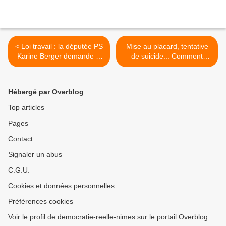
< Loi travail : la députée PS
Mise au placard, tentative
Karine Berger demande la
de suicide... Comment
démission de Valls
France Télécom a détruit
ma vie - Procès pour
harcèlement moral
Hébergé par Overblog
demandé pour France
Télécom >
Top articles
Pages
Contact
Signaler un abus
C.G.U.
Cookies et données personnelles
Préférences cookies
Voir le profil de democratie-reelle-nimes sur le portail Overblog