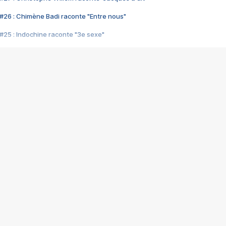
#26 : Chimène Badi raconte "Entre nous"
#25 : Indochine raconte "3e sexe"
#24 : Zaho raconte "C'est chelou"
#23 : Patrick Bruel raconte "Au café des délices"
#22 : Kyo raconte "Le chemin"
#21 : Nolwenn Leroy raconte "Cassé"
#20 : Patrick Hernandez raconte "Born to be alive"
#19 : Lorie raconte "Près de moi"
#18 : Michael Jones raconte "A nos actes manqués" (avec Jean-Jacque
#17 : Khaled raconte "Aïcha"
#16 : Corneille raconte "Parce qu'on vient de loin"
#15 : Indochine raconte "L'aventurier"