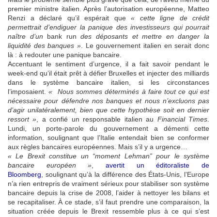
premier ministre italien. Après l’autorisation européenne, Matteo
Renzi a déclaré qu’il espérait que
« cette ligne de crédit
permettrait d’endiguer la panique des investisseurs qui pourrait
naître d’un
bank run
des déposants et mettre en danger la
liquidité des banques »
. Le gouvernement italien en serait donc
là : à redouter une panique bancaire.
Accentuant le sentiment d’urgence, il a fait savoir pendant le
week-end qu’il était prêt à défier Bruxelles et injecter des milliards
dans le système bancaire italien, si les circonstances
l’imposaient.
« Nous sommes déterminés à faire tout ce qui est
nécessaire pour défendre nos banques et nous n’excluons pas
d’agir unilatéralement, bien que cette hypothèse soit en dernier
ressort »
, a confié un responsable italien au
Financial Times
.
Lundi, un porte-parole du gouvernement a démenti cette
information, soulignant que l’Italie entendait bien se conformer
aux règles bancaires européennes. Mais s’il y a urgence…
« Le Brexit constitue un “moment Lehman” pour le système
bancaire européen »
,
avertit un éditoraliste de
Bloomberg
, soulignant qu’à la différence des États-Unis, l’Europe
n’a rien entrepris de vraiment sérieux pour stabiliser son système
bancaire depuis la crise de 2008, l’aider à nettoyer les bilans et
se recapitaliser. À ce stade, s’il faut prendre une comparaison, la
situation créée depuis le Brexit ressemble plus à ce qui s’est