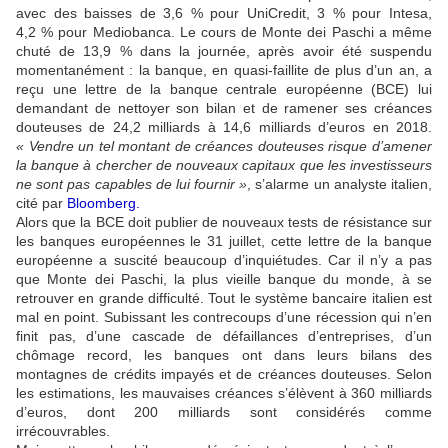
avec des baisses de 3,6 % pour UniCredit, 3 % pour Intesa,
4,2 % pour Mediobanca. Le cours de Monte dei Paschi a même
chuté de 13,9 % dans la journée, après avoir été suspendu
momentanément : la banque, en quasi-faillite de plus d’un an, a
reçu une lettre de la banque centrale européenne (BCE) lui
demandant de nettoyer son bilan et de ramener ses créances
douteuses de 24,2 milliards à 14,6 milliards d’euros en 2018.
« Vendre un tel montant de créances douteuses risque d’amener
la banque à chercher de nouveaux capitaux que les investisseurs
ne sont pas capables de lui fournir »
, s’alarme un analyste italien,
cité par
Bloomberg.
Alors que la BCE doit publier de nouveaux tests de résistance sur
les banques européennes le 31 juillet, cette lettre de la banque
européenne a suscité beaucoup d’inquiétudes. Car il n’y a pas
que Monte dei Paschi, la plus vieille banque du monde, à se
retrouver en grande difficulté. Tout le système bancaire italien est
mal en point. Subissant les contrecoups d’une récession qui n’en
finit pas, d’une cascade de défaillances d’entreprises, d’un
chômage record, les banques ont dans leurs bilans des
montagnes de crédits impayés et de créances douteuses. Selon
les estimations, les mauvaises créances s’élèvent à 360 milliards
d’euros, dont 200 milliards sont considérés comme
irrécouvrables.