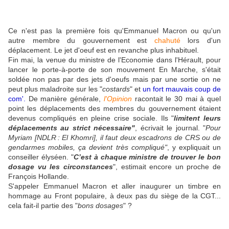
Ce n'est pas la première fois qu'Emmanuel Macron ou qu'un
autre membre du gouvernement est
chahuté
lors d'un
déplacement. Le jet d'oeuf est en revanche plus inhabituel.
Fin mai, la venue du ministre de l'Economie dans l'Hérault, pour
lancer le porte-à-porte de son mouvement En Marche, s'était
soldée non pas par des jets d'oeufs mais par une sortie on ne
peut plus maladroite sur les "
costards
" et
un fort mauvais coup de
com'
.
De manière générale,
l'Opinion
racontait le 30 mai à quel
point les déplacements des membres du gouvernement étaient
devenus compliqués en pleine crise sociale. Ils "
limitent leurs
déplacements au strict nécessaire"
, écrivait le journal. "
Pour
Myriam [NDLR : El Khomri], il faut deux escadrons de CRS ou de
gendarmes mobiles, ça devient très compliqué"
, y expliquait un
conseiller élyséen. "
C’est à chaque ministre de trouver le bon
dosage vu les circonstances
", estimait encore un proche de
François Hollande.
S'appeler Emmanuel Macron et aller inaugurer un timbre en
hommage au Front populaire, à deux pas du siège de la CGT...
cela fait-il partie des "
bons dosages
" ?