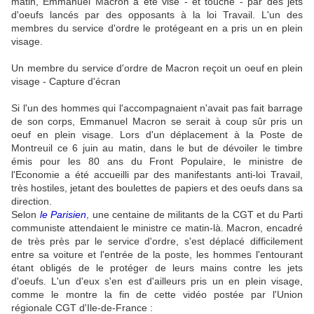
matin, Emmanuel Macron a été visé - et touché - par des jets
d'oeufs lancés par des opposants à la loi Travail. L'un des
membres du service d'ordre le protégeant en a pris un en plein
visage.
Un membre du service d'ordre de Macron reçoit un oeuf en plein
visage - Capture d'écran
Si l'un des hommes qui l'accompagnaient n'avait pas fait barrage
de son corps, Emmanuel Macron se serait à coup sûr pris un
oeuf en plein visage. Lors d'un déplacement à la Poste de
Montreuil ce 6 juin au matin, dans le but de dévoiler le timbre
émis pour les 80 ans du Front Populaire, le ministre de
l'Economie a été accueilli par des manifestants anti-loi Travail,
très hostiles, jetant des boulettes de papiers et des oeufs dans sa
direction.
Selon
le Parisien
, une centaine de militants de la CGT et du Parti
communiste attendaient le ministre ce matin-là. Macron, encadré
de très près par le service d'ordre, s'est déplacé difficilement
entre sa voiture et l'entrée de la poste, les hommes l'entourant
étant obligés de le protéger de leurs mains contre les jets
d'oeufs. L'un d'eux s'en est d'ailleurs pris un en plein visage,
comme le montre la fin de cette vidéo postée par l'Union
régionale CGT d'Ile-de-France :