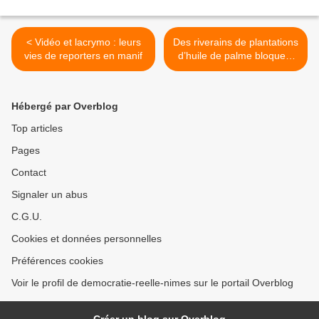
< Vidéo et lacrymo : leurs
Des riverains de plantations
vies de reporters en manif
d’huile de palme bloquent
l’AG du groupe Bolloré >
Hébergé par Overblog
Top articles
Pages
Contact
Signaler un abus
C.G.U.
Cookies et données personnelles
Préférences cookies
Voir le profil de democratie-reelle-nimes sur le portail Overblog
Créer un blog sur Overblog