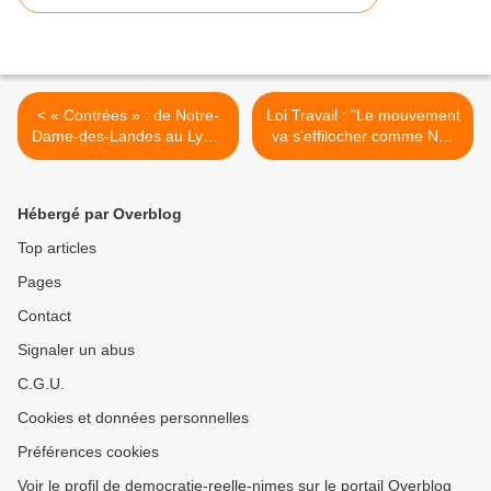
< « Contrées » : de Notre-
Loi Travail : "Le mouvement
Dame-des-Landes au Lyon-
va s'effilocher comme Nuit
Turin, le surgissement d’un
Debout, foire de Paris des
peuple
gauchistes" - Manuel Valls
tire d'une saillie deux coups
Hébergé par Overblog
contre les mouvements qui
lui donnent du fil à retordre
Top articles
>
Pages
Contact
Signaler un abus
C.G.U.
Cookies et données personnelles
Préférences cookies
Voir le profil de democratie-reelle-nimes sur le portail Overblog