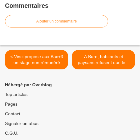
Commentaires
Ajouter un commentaire
< Vinci propose aux Bac+3
A Bure, habitants et
un stage non rémunéré
paysans refusent que leur
pour « assurer la propreté
territoire devienne une «
des sanitaires »
grande poubelle nucléaire »
>
Hébergé par Overblog
Top articles
Pages
Contact
Signaler un abus
C.G.U.