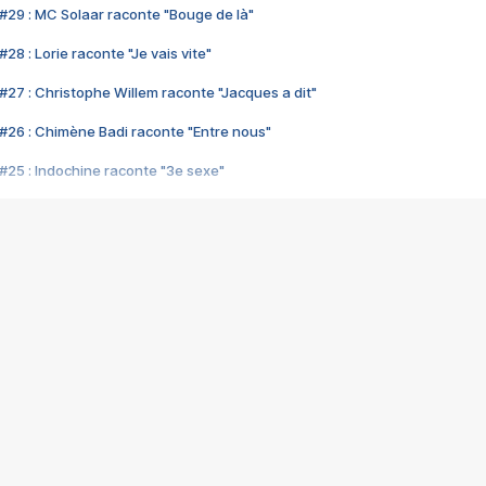
#29 : MC Solaar raconte "Bouge de là"
28 : Lorie raconte "Je vais vite"
#27 : Christophe Willem raconte "Jacques a dit"
#26 : Chimène Badi raconte "Entre nous"
#25 : Indochine raconte "3e sexe"
#24 : Zaho raconte "C'est chelou"
#23 : Patrick Bruel raconte "Au café des délices"
#22 : Kyo raconte "Le chemin"
#21 : Nolwenn Leroy raconte "Cassé"
#20 : Patrick Hernandez raconte "Born to be alive"
#19 : Lorie raconte "Près de moi"
#18 : Michael Jones raconte "A nos actes manqués" (avec Jean-Jacque
#17 : Khaled raconte "Aïcha"