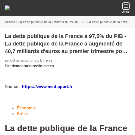
MENU
Accueil
» La dette publique de la France à 97,5% du PIB - La dette publique de la France a augmenté de 40,7 milliards d'euros au premier trimestre pour atteindre 2.137,6 milliards fin mars
La dette publique de la France à 97,5% du PIB -
La dette publique de la France a augmenté de
40,7 milliards d'euros au premier trimestre pour
atteindre 2.137,6 milliards fin mars
Publié le 30/06/2016 à 13:21
Par
democratie-reelle-nimes
Source :
https://www.mediapart.fr
Économie
Brève
La dette publique de la France