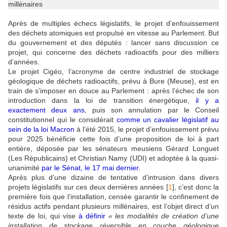
Après de multiples échecs législatifs, le projet d’enfouissement
des déchets atomiques est propulsé en vitesse au Parlement. But
du gouvernement et des députés : lancer sans discussion ce
projet, qui concerne des déchets radioactifs pour des milliers
d’années.
Le projet Cigéo, l’acronyme de centre industriel de stockage
géologique de déchets radioactifs, prévu à Bure (Meuse), est en
train de s’imposer en douce au Parlement : après l’échec de son
introduction dans la loi de transition énergétique,
il y a
exactement deux ans
, puis son annulation par le Conseil
constitutionnel qui le considérait
comme un cavalier législatif au
sein de la loi Macron
à l’été 2015, le projet d’enfouissement prévu
pour 2025 bénéficie cette fois d’une proposition de loi à part
entière, déposée par les sénateurs meusiens Gérard Longuet
(Les Républicains) et Christian Namy (
UDI
) et adoptée à la quasi-
unanimité
par le Sénat, le 17 mai dernier
.
Après plus d’une dizaine de tentative d’intrusion dans divers
projets législatifs sur ces deux dernières années
[
1
]
, c’est donc la
première fois que l’installation, censée garantir le confinement de
résidus actifs pendant plusieurs millénaires, est l’objet direct d’un
texte de loi, qui vise
à définir
«
les modalités de création d’une
installation de stockage réversible en couche géologique