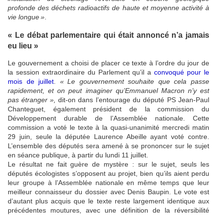
profonde des déchets radioactifs de haute et moyenne activité à
vie longue
»
.
«
Le débat parlementaire qui était annoncé n’a jamais
eu lieu
»
Le gouvernement a choisi de placer ce texte à l’ordre du jour de
la session extraordinaire du Parlement qu’il a
convoqué pour le
mois de juillet
.
«
Le gouvernement souhaite que cela passe
rapidement, et on peut imaginer qu’Emmanuel Macron n’y est
pas étranger
»,
dit-on dans l’entourage du député
PS
Jean-Paul
Chanteguet, également président de la commission du
Développement durable de l’Assemblée nationale. Cette
commission a voté le texte à la quasi-unanimité mercredi matin
29 juin, seule la députée Laurence Abeille ayant voté contre.
L’ensemble des députés sera amené à se prononcer sur le sujet
en séance publique, à partir du lundi 11 juillet.
Le résultat ne fait guère de mystère : sur le sujet, seuls les
députés écologistes s’opposent au projet, bien qu’ils aient perdu
leur groupe à l’Assemblée nationale en même temps que leur
meilleur connaisseur du dossier avec Denis Baupin. Le vote est
d’autant plus acquis que le texte reste largement identique aux
précédentes moutures, avec une définition de la réversibilité