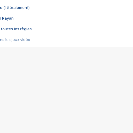
e (littéralement)
im Rayan
 toutes les règles
s les jeux vidéo
us choquant de Rockstar ? - Le scandale BULLY
e plus moche de Steam
du RÊVE tourne au CAUCHEMAR
pendant 8 heures
it… à tort
umiliés par un jeu vidéo
ire - Final Fantasy 8
ti un empire - Age of Empires