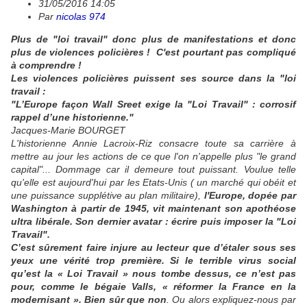
31/05/2016 14:05
Par
nicolas 974
Plus de "loi travail" donc plus de manifestations et donc
plus de violences policières !
C'est pourtant pas compliqué
à comprendre !
Les violences policières puissent ses source dans la "loi
travail :
"L’Europe façon Wall Sreet exige la "Loi Travail" : corrosif
rappel d’une historienne."
Jacques-Marie BOURGET
L'historienne Annie Lacroix-Riz consacre toute sa carrière à
mettre au jour les actions de ce que l'on n'appelle plus "le grand
capital"... Dommage car il demeure tout puissant. Voulue telle
qu'elle est aujourd'hui par les Etats-Unis ( un marché qui obéit et
une puissance supplétive au plan militaire),
l'Europe, dopée par
Washington à partir de 1945, vit maintenant son apothéose
ultra libérale. Son dernier avatar : écrire puis imposer la "Loi
Travail".
C’est sûrement faire injure au lecteur que d’étaler sous ses
yeux une vérité trop première. Si le terrible virus social
qu’est la « Loi Travail » nous tombe dessus, ce n’est pas
pour, comme le bégaie Valls, « réformer la France en la
modernisant ». Bien sûr que non
. Ou alors expliquez-nous par