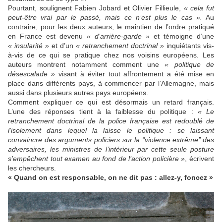
Pourtant, soulignent Fabien Jobard et Olivier Fillieule,
« cela fut
peut-être vrai par le passé, mais ce n’est plus le cas ».
Au
contraire, pour les deux auteurs, le maintien de l’ordre pratiqué
en France est devenu
« d’arrière-garde »
et témoigne d’une
« insularité »
et d’un
« retranchement doctrinal »
inquiétants vis-
à-vis de ce qui se pratique chez nos voisins européens. Les
auteurs montrent notamment comment une
« politique de
désescalade »
visant à éviter tout affrontement a été mise en
place dans différents pays, à commencer par l’Allemagne, mais
aussi dans plusieurs autres pays européens.
Comment expliquer ce qui est désormais un retard français.
L’une des réponses tient à la faiblesse du politique :
« Le
retranchement doctrinal de la police française est redoublé de
l’isolement dans lequel la laisse le politique : se laissant
convaincre des arguments policiers sur la “violence extrême’’ des
adversaires, les ministres de l’intérieur par cette seule posture
s’empêchent tout examen au fond de l’action policière »
, écrivent
les chercheurs.
« Quand on est responsable, on ne dit pas : allez-y, foncez »