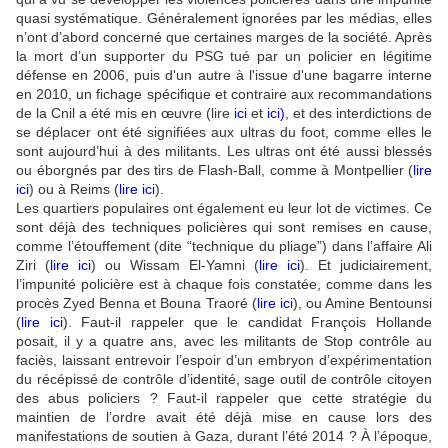
quasi systématique. Généralement ignorées par les médias, elles
n’ont d’abord concerné que certaines marges de la société. Après
la mort d’un supporter du PSG tué par un policier en légitime
défense en 2006, puis d'un autre à l'issue d'une bagarre interne
en 2010, un fichage spécifique et contraire aux recommandations
de la Cnil a été mis en œuvre (lire
ici
et
ici
)
, et des interdictions de
se déplacer ont été signifiées aux ultras du foot, comme elles le
sont aujourd’hui à des militants. Les ultras ont été aussi blessés
ou éborgnés par des tirs de Flash-Ball, comme à Montpellier (
lire
ici
) ou à Reims (
lire ici
).
Les quartiers populaires ont également eu leur lot de victimes. Ce
sont déjà des techniques policières qui sont remises en cause,
comme l’étouffement (dite “technique du pliage”) dans l’affaire Ali
Ziri (
lire ici
) ou Wissam El-Yamni (
lire ici
). Et judiciairement,
l’impunité policière est à chaque fois constatée, comme dans les
procès Zyed Benna et Bouna Traoré (
lire ici
), ou Amine Bentounsi
(
lire ici
). Faut-il rappeler que le candidat François Hollande
posait, il y a quatre ans, avec les militants de Stop contrôle au
faciès, laissant entrevoir l’espoir d’un embryon d’expérimentation
du récépissé de contrôle d’identité, sage outil de contrôle citoyen
des abus policiers ? Faut-il rappeler que cette stratégie du
maintien de l’ordre avait été déjà mise en cause lors des
manifestations de soutien à Gaza, durant l’été 2014 ? À l’époque,