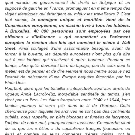
quel miracle un gouvernement de droite en Belgique et un
supposé de gauche en France, promulguent en même temps des
règles identiques qui étranglent au mieux les travailleurs ? C’est
tout simple,
la consigne unique et mortifère vient de la
Commission européenne, un machin livré à tous les lobbies.
A Bruxelles, 40 000 personnes sont employées par ces
officines « d’influence » qui soumettent au Parlement
européen la version des lois qui convient le mieux à Wall
Sreet
. Ainsi soulagés d’une assommante besogne, avant de
foncer à la buvette, les députés européens n’ont plus qu’à dire
oui à ces lobbies qui s’activent à notre bonheur. Pendant ce
temps, alors qu’ils devraient faire du tapage, peu de ceux dont le
métier est de penser et de dire viennent nous mettre sous le nez
l’extrait de naissance d’une Europe naguère fécondée par les
Etats-Unis.
Pourtant, alors que les bataillons intellectuels sont aux arrêts de
rigueur, Annie Lacroix-Riz, inoxydable sentinelle du temps, s’en
vient par un livre, Les élites françaises entre 1940 et 1944, jeter
boules puantes et verre pilé dans le lit de l’Europe. Cette
chercheuse pour laquelle les archives ne sont pas des continents
oubliés, nous rappelle, en plein blocages et fumées de lacrymos,
l’origine de notre mal, pourquoi nous toussons. Ce catarrhe vient
de ce que les « élites » du capitalisme français (banquiers ou
élus) et nombre de leurs compères d’états voisins, ont la