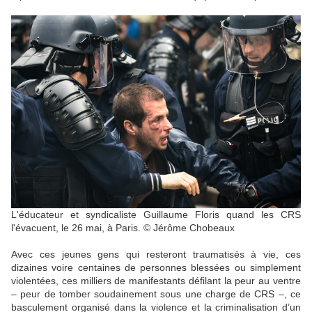
L'éducateur et syndicaliste Guillaume Floris quand les CRS
l'évacuent, le 26 mai, à Paris. © Jérôme Chobeaux
Avec ces jeunes gens qui resteront traumatisés à vie, ces
dizaines voire centaines de personnes blessées ou simplement
violentées, ces milliers de manifestants défilant la peur au ventre
– peur de tomber soudainement sous une charge de CRS –, ce
basculement organisé dans la violence et la criminalisation d’un