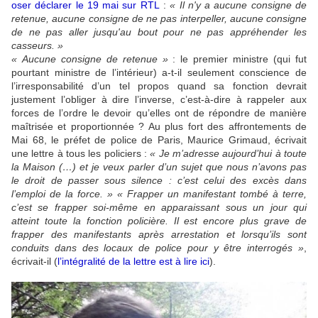
oser déclarer le 19 mai sur RTL
:
« Il n'y a aucune consigne de
retenue, aucune consigne de ne pas interpeller, aucune consigne
de ne pas aller jusqu'au bout pour ne pas appréhender les
casseurs. »
« Aucune consigne de retenue »
: le premier ministre (qui fut
pourtant ministre de l’intérieur) a-t-il seulement conscience de
l’irresponsabilité d’un tel propos quand sa fonction devrait
justement l’obliger à dire l’inverse, c’est-à-dire à rappeler aux
forces de l’ordre le devoir qu’elles ont de répondre de manière
maîtrisée et proportionnée ? Au plus fort des affrontements de
Mai 68, le préfet de police de Paris, Maurice Grimaud, écrivait
une lettre à tous les policiers :
« Je m’adresse aujourd’hui à toute
la Maison (…) et je veux parler d’un sujet que nous n’avons pas
le droit de passer sous silence : c’est celui des excès dans
l’emploi de la force. » « Frapper un manifestant tombé à terre,
c’est se frapper soi-même en apparaissant sous un jour qui
atteint toute la fonction policière. Il est encore plus grave de
frapper des manifestants après arrestation et lorsqu’ils sont
conduits dans des locaux de police pour y être interrogés »
,
écrivait-il (
l’intégralité de la lettre est à lire ici
).