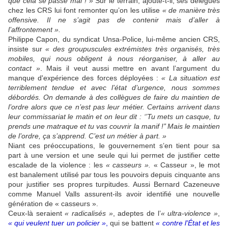
que cela se passe mal ! »
Sur le terrain, ajoute-t-il, ses délégués
chez les CRS lui font remonter qu’on les utilise
« de manière très
offensive. Il ne s’agit pas de contenir mais d’aller à
l’affrontement ».
Philippe Capon, du syndicat Unsa-Police, lui-même ancien CRS,
insiste sur
« des groupuscules extrémistes très organisés, très
mobiles, qui nous obligent à nous réorganiser, à aller au
contact »
. Mais il veut aussi mettre en avant l’argument du
manque d'expérience des forces déployées :
« La situation est
terriblement tendue et avec l’état d’urgence, nous sommes
débordés. On demande à des collègues de faire du maintien de
l’ordre alors que ce n’est pas leur métier. Certains arrivent dans
leur commissariat le matin et on leur dit : ‘’Tu mets un casque, tu
prends une matraque et tu vas couvrir la manif !’’ Mais le maintien
de l’ordre, ça s’apprend. C’est un métier à part. »
Niant ces préoccupations, le gouvernement s’en tient pour sa
part à une version et une seule qui lui permet de justifier cette
escalade de la violence : les
« casseurs ».
« Casseur », le mot
est banalement utilisé par tous les pouvoirs depuis cinquante ans
pour justifier ses propres turpitudes. Aussi Bernard Cazeneuve
comme Manuel Valls assurent-ils avoir identifié une nouvelle
génération de « casseurs ».
Ceux-là seraient
« radicalisés »
, adeptes de l’
« ultra-violence »
,
« qui veulent tuer un policier »
,
qui se battent
« contre l'État et les