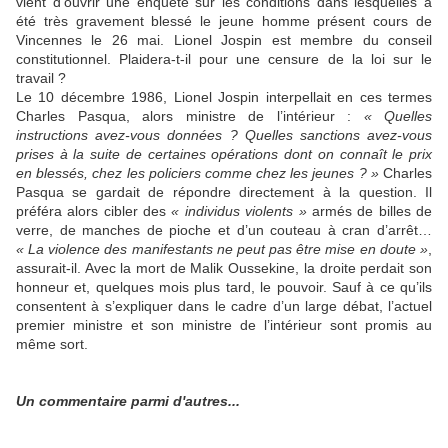
vient d’ouvrir une enquête sur les conditions dans lesquelles a
été très gravement blessé le jeune homme présent cours de
Vincennes le 26 mai. Lionel Jospin est membre du conseil
constitutionnel. Plaidera-t-il pour une censure de la loi sur le
travail ?
Le 10 décembre 1986, Lionel Jospin interpellait en ces termes
Charles Pasqua, alors ministre de l’intérieur :
« Quelles
instructions avez-vous données ? Quelles sanctions avez-vous
prises à la suite de certaines opérations dont on connaît le prix
en blessés, chez les policiers comme chez les jeunes ? »
Charles
Pasqua se gardait de répondre directement à la question. Il
préféra alors cibler des
« individus violents »
armés de billes de
verre, de manches de pioche et d’un couteau à cran d’arrêt…
« La violence des manifestants ne peut pas être mise en doute »
,
assurait-il. Avec la mort de Malik Oussekine, la droite perdait son
honneur et, quelques mois plus tard, le pouvoir. Sauf à ce qu’ils
consentent à s’expliquer dans le cadre d’un large débat, l’actuel
premier ministre et son ministre de l’intérieur sont promis au
même sort.
Un commentaire parmi d'autres...