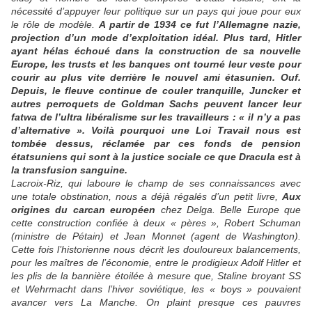
nécessité d’appuyer leur politique sur un pays qui joue pour eux
le rôle de modèle.
A partir de 1934 ce fut l’Allemagne nazie,
projection d’un mode d’exploitation idéal. Plus tard, Hitler
ayant hélas échoué dans la construction de sa nouvelle
Europe, les trusts et les banques ont tourné leur veste pour
courir au plus vite derrière le nouvel ami étasunien. Ouf.
Depuis, le fleuve continue de couler tranquille, Juncker et
autres perroquets de Goldman Sachs peuvent lancer leur
fatwa de l’ultra libéralisme sur les travailleurs : « il n’y a pas
d’alternative ». Voilà pourquoi une Loi Travail nous est
tombée dessus, réclamée par ces fonds de pension
étatsuniens qui sont à la justice sociale ce que Dracula est à
la transfusion sanguine.
Lacroix-Riz, qui laboure le champ de ses connaissances avec
une totale obstination, nous a déjà régalés d’un petit livre,
Aux
origines du carcan européen
chez Delga. Belle Europe que
cette construction confiée à deux « pères », Robert Schuman
(ministre de Pétain) et Jean Monnet (agent de Washington).
Cette fois l’historienne nous décrit les douloureux balancements,
pour les maîtres de l’économie, entre le prodigieux Adolf Hitler et
les plis de la bannière étoilée à mesure que, Staline broyant SS
et Wehrmacht dans l’hiver soviétique, les « boys » pouvaient
avancer vers La Manche. On plaint presque ces pauvres