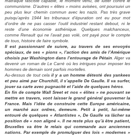
matraque fasciste capable, le moment venu, de lutter contre le
communisme. D’autres « élites » moins avisées, ont poursuivi un
peu plus leur chemin commun avec les nazis. Pas très grave
puisqu’après 1944 les tribunaux d’épuration ont eu pour mot
d’ordre de ne pas casser l’outil industriel restant debout, ni le
reste d’une économie asthénique. Quelques malchanceux,
comme Renault qui ne l’avait pas volé, ont payé pour le compte
de tous, histoire de faire symbole.
Il est passionnant de suivre, au travers de ses envoyés
spéciaux, de ses « pions », l’action des amis de l’Amérique
choisis par Washington dans l’entourage de Pétain
. Alger va
devenir un roman de Le Carré où les intrigues pour imposer les
hommes de demain sont parfois mortelles.
Au-dessus de tout cela
il y a un homme détesté des yankees
et peu aimé par Churchill, il s’appelle De Gaulle. Il va surfer,
jouer sa carte avec pugnacité et l’aide de quelques héros
.
En fin de compte Wall Sreet et nos « élites » ne pouvant se
mettre en travers, vont laisser le grand général gouverner la
France. Mais l’idée de construire cette Europe américaine,
un marché aux ordres, demeure. Petit à petit, lui-même
entouré de quelques « Atlantistes », De Gaulle va lâcher sa
position de « non aligné ». Il ne reste plus qu’à être patient,
Bruxelles va être le relais qui commande aux anciennes
nations. Par exemple de promulguer des lois « modernes »