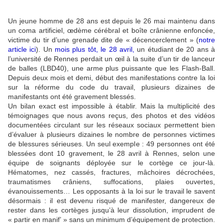
Un jeune homme de 28 ans est depuis le 26 mai maintenu dans
un coma artificiel, œdème cérébral et boîte crânienne enfoncée,
victime du tir d’une grenade dite de « décencerclement » (
notre
article ici
). Un
mois plus tôt, le 28 avril,
un étudiant de 20 ans à
l’université de Rennes perdait un œil à la suite d’un tir de lanceur
de balles (LBD40), une arme plus puissante que les Flash-Ball.
Depuis deux mois et demi, début des manifestations contre la loi
sur la réforme du code du travail, plusieurs dizaines de
manifestants ont été gravement blessés.
Un bilan exact est impossible à établir. Mais la multiplicité des
témoignages que nous avons reçus, des photos et des vidéos
documentées circulant sur les réseaux sociaux permettent bien
d’évaluer à plusieurs dizaines le nombre de personnes victimes
de blessures sérieuses. Un seul exemple : 49 personnes ont été
blessées dont 10 gravement, le 28 avril à Rennes, selon une
équipe de soignants déployée sur le cortège ce jour-là.
Hématomes, nez cassés, fractures, mâchoires décrochées,
traumatismes crâniens, suffocations, plaies ouvertes,
évanouissements… Les opposants à la loi sur le travail le savent
désormais : il est devenu risqué de manifester, dangereux de
rester dans les cortèges jusqu’à leur dissolution, imprudent de
« partir en manif’ » sans un minimum d’équipement de protection.