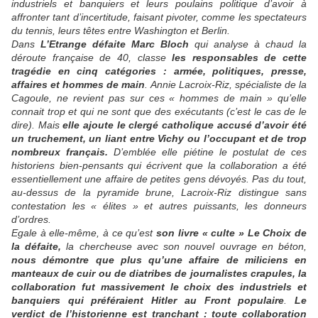
industriels et banquiers et leurs poulains politique d’avoir à
affronter tant d’incertitude, faisant pivoter, comme les spectateurs
du tennis, leurs têtes entre Washington et Berlin.
Dans
L’Etrange défaite Marc Bloch
qui analyse à chaud la
déroute française de 40, classe
les responsables de cette
tragédie en cinq catégories : armée, politiques, presse,
affaires et hommes de main
. Annie Lacroix-Riz, spécialiste de la
Cagoule, ne revient pas sur ces « hommes de main » qu’elle
connait trop et qui ne sont que des exécutants (c’est le cas de le
dire). Mais
elle ajoute le clergé catholique accusé d’avoir été
un truchement, un liant entre Vichy ou l’occupant et de trop
nombreux français.
D’emblée elle piétine le postulat de ces
historiens bien-pensants qui écrivent que la collaboration a été
essentiellement une affaire de petites gens dévoyés. Pas du tout,
au-dessus de la pyramide brune, Lacroix-Riz distingue sans
contestation les « élites » et autres puissants, les donneurs
d’ordres.
Egale à elle-même, à ce qu’est
son livre « culte »
Le Choix de
la défaite,
la chercheuse avec son nouvel ouvrage en béton,
nous démontre que plus qu’une affaire de miliciens en
manteaux de cuir ou de diatribes de journalistes crapules, la
collaboration fut massivement le choix des industriels et
banquiers qui préféraient Hitler au Front populaire
.
Le
verdict de l’historienne est tranchant : toute collaboration