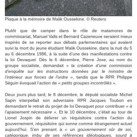
Plaque à la mémoire de Malik Oussekine. © Reuters
Plutôt que de camper dans le rôle de matamores de
commissariat, Manuel Valls et Bernard Cazeneuve seraient mieux
inspirés de se reporter aux débats parlementaires qui avaient
suivi la mort du jeune étudiant Malik Oussekine, dans la nuit du 5
au 6 décembre 1986, à la suite d’une des manifestations contre
la loi Devaquet. Dès le 6 décembre, Pierre Joxe, au nom du
groupe socialiste, demandait
« la création d’une commission
d’enquête sur les instructions données par le ministre de
l’intérieur aux forces de l’ordre »
, tandis que le RPR Philippe
Séguin évoquait l’action de
« petits groupes incontrôlés ».
Deux jours plus tard, le 8 décembre, le député socialiste Michel
Sapin interpellait son adversaire RPR Jacques Toubon en
demandant le retrait du projet de loi Devaquet pour contribuer
« à
l’apaisement nécessaire ».
Et le 10 décembre, c’était au tour de
Lionel Jospin de délivrer un réquisitoire contre l’action du
gouvernement, réquisitoire qui sonne comme étrangement actuel
aujourd’hui. S’en prenant à
« un gouvernement sûr de soi,
catégorique, imbu de ses références idéologiques, sourd à