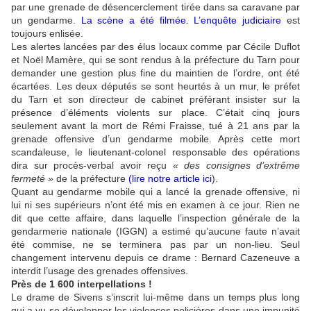
par une grenade de désencerclement tirée dans sa caravane par
un gendarme.
La scène a été filmée. L’enquête judiciaire
est
toujours enlisée.
Les alertes lancées par des élus locaux comme par Cécile Duflot
et Noël Mamère, qui se sont rendus à la préfecture du Tarn pour
demander une gestion plus fine du maintien de l’ordre, ont été
écartées. Les deux députés se sont heurtés à un mur, le préfet
du Tarn et son directeur de cabinet préférant insister sur la
présence d’éléments violents sur place. C’était cinq jours
seulement avant la mort de Rémi Fraisse, tué à 21 ans par la
grenade offensive d’un gendarme mobile. Après cette mort
scandaleuse, le lieutenant-colonel responsable des opérations
dira sur procès-verbal avoir reçu
« des consignes d’extrême
fermeté »
de la préfecture
(
lire notre article ici
).
Quant au gendarme mobile qui a lancé la grenade offensive, ni
lui ni ses supérieurs n’ont été mis en examen à ce jour. Rien ne
dit que cette affaire, dans laquelle l’inspection générale de la
gendarmerie nationale (IGGN) a estimé qu’aucune faute n’avait
été commise, ne se terminera pas par un non-lieu. Seul
changement intervenu depuis ce drame : Bernard Cazeneuve a
interdit l’usage des grenades offensives.
Près de 1 600 interpellations !
Le drame de Sivens s’inscrit lui-même dans un temps plus long
qui a vu se développer les violences policières dans une impunité