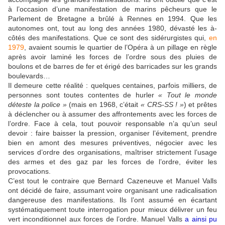
à l’occasion d’une manifestation de marins pêcheurs que le
Parlement de Bretagne a brûlé à Rennes en 1994. Que les
autonomes ont, tout au long des années 1980, dévasté les à-
côtés des manifestations. Que ce sont des sidérurgistes qui,
en
1979
, avaient soumis le quartier de l’Opéra à un pillage en règle
après avoir laminé les forces de l’ordre sous des pluies de
boulons et de barres de fer et érigé des barricades sur les grands
boulevards…
Il demeure cette réalité : quelques centaines, parfois milliers, de
personnes sont toutes contentes de hurler
« Tout le monde
déteste la police »
(mais en 1968, c’était
« CRS-SS ! »
) et prêtes
à déclencher ou à assumer des affrontements avec les forces de
l’ordre. Face à cela, tout pouvoir responsable n’a qu’un seul
devoir : faire baisser la pression, organiser l’évitement, prendre
bien en amont des mesures préventives, négocier avec les
services d’ordre des organisations, maîtriser strictement l’usage
des armes et des gaz par les forces de l’ordre, éviter les
provocations.
C’est tout le contraire que Bernard Cazeneuve et Manuel Valls
ont décidé de faire, assumant voire organisant une radicalisation
dangereuse des manifestations. Ils l’ont assumé en écartant
systématiquement toute interrogation pour mieux délivrer un feu
vert inconditionnel aux forces de l’ordre. Manuel Valls
a ainsi pu