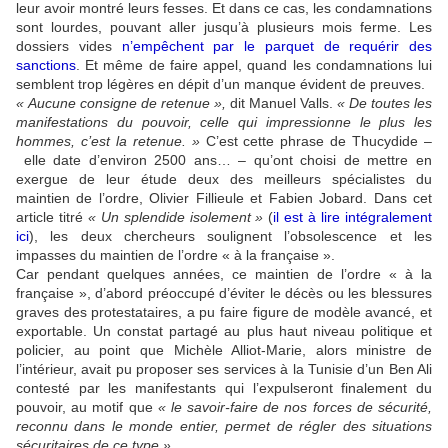
leur avoir montré leurs fesses. Et dans ce cas, les condamnations
sont lourdes, pouvant aller jusqu’à plusieurs mois ferme. Les
dossiers vides
n’empêchent par le parquet de requérir des
sanctions
. Et même de faire appel, quand les condamnations lui
semblent trop légères en dépit d’un manque évident de preuves.
« Aucune consigne de retenue »,
dit Manuel Valls.
« De toutes les
manifestations du pouvoir, celle qui impressionne le plus les
hommes, c’est la retenue. »
C’est cette phrase de Thucydide –
elle date d’environ 2500 ans… – qu’ont choisi de mettre en
exergue de leur étude deux des meilleurs spécialistes du
maintien de l’ordre, Olivier Fillieule et Fabien Jobard. Dans cet
article titré
« Un splendide isolement »
(
il est à lire intégralement
ici
), les deux chercheurs soulignent l’obsolescence et les
impasses du maintien de l’ordre « à la française ».
Car pendant quelques années, ce maintien de l’ordre « à la
française », d’abord préoccupé d’éviter le décès ou les blessures
graves des protestataires, a pu faire figure de modèle avancé, et
exportable. Un constat partagé au plus haut niveau politique et
policier, au point que Michèle Alliot-Marie, alors ministre de
l’intérieur, avait pu proposer ses services à la Tunisie d’un Ben Ali
contesté par les manifestants qui l’expulseront finalement du
pouvoir, au motif que
« le savoir-faire de nos forces de sécurité,
reconnu dans le monde entier, permet de régler des situations
sécuritaires de ce type ».