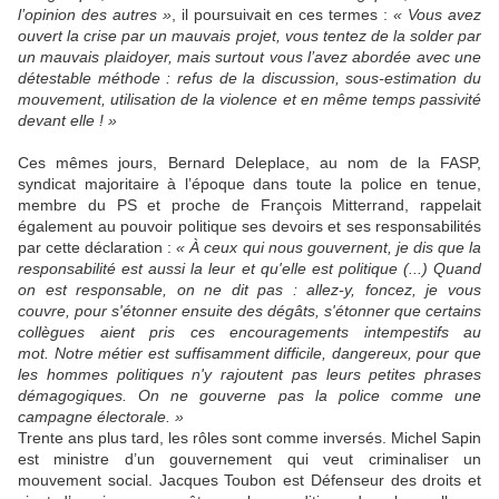
l’opinion des autres »
, il poursuivait en ces termes :
« Vous avez
ouvert la crise par un mauvais projet, vous tentez de la solder par
un mauvais plaidoyer, mais surtout vous l’avez abordée avec une
détestable méthode : refus de la discussion, sous-estimation du
mouvement, utilisation de la violence et en même temps passivité
devant elle ! »
Ces mêmes jours, Bernard Deleplace, au nom de la FASP,
syndicat majoritaire à l’époque dans toute la police en tenue,
membre du PS et proche de François Mitterrand, rappelait
également au pouvoir politique ses devoirs et ses responsabilités
par cette déclaration :
« À ceux qui nous gouvernent, je dis que la
responsabilité est aussi la leur et qu'elle est politique (...) Quand
on est responsable, on ne dit pas : allez-y, foncez, je vous
couvre, pour s'étonner ensuite des dégâts, s'étonner que certains
collègues aient pris ces encouragements intempestifs au
mot. Notre métier est suffisamment difficile, dangereux, pour que
les hommes politiques n'y rajoutent pas leurs petites phrases
démagogiques. On ne gouverne pas la police comme une
campagne électorale. »
Trente ans plus tard, les rôles sont comme inversés. Michel Sapin
est ministre d’un gouvernement qui veut criminaliser un
mouvement social. Jacques Toubon est Défenseur des droits et