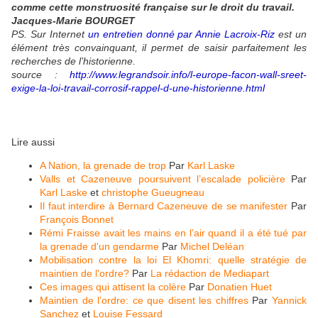
comme cette monstruosité française sur le droit du travail.
Jacques-Marie BOURGET
PS. Sur Internet
un entretien donné par Annie Lacroix-Riz
est un
élément très convainquant, il permet de saisir parfaitement les
recherches de l’historienne.
source :
http://www.legrandsoir.info/l-europe-facon-wall-sreet-
exige-la-loi-travail-corrosif-rappel-d-une-historienne.html
Lire aussi
A Nation, la grenade de trop
Par
Karl Laske
Valls et Cazeneuve poursuivent l’escalade policière
Par
Karl Laske
et
christophe Gueugneau
Il faut interdire à Bernard Cazeneuve de se manifester
Par
François Bonnet
Rémi Fraisse avait les mains en l’air quand il a été tué par
la grenade d'un gendarme
Par
Michel Deléan
Mobilisation contre la loi El Khomri: quelle stratégie de
maintien de l'ordre?
Par
La rédaction de Mediapart
Ces images qui attisent la colère
Par
Donatien Huet
Maintien de l’ordre: ce que disent les chiffres
Par
Yannick
Sanchez
et
Louise Fessard