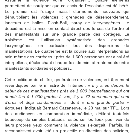
permettent de souligner que ce choix de l’escalade est délibéré.
Le premier est l’usage massif d’armements nouveaux qui
démultiplient les violences : grenades de désencerclement,
lanceurs de balles, Flash-Ball, spray de lacrymogènes. Le
deuxième est la mise en contact direct des forces de l’ordre et
des manifestants sur une grande partie des cortèges. Le
troisième est l’utilisation systématisée des grenades
lacrymogènes, en particulier lors des dispersions de
manifestations. Le quatrième est la course aux interpellations au
sein même des cortèges : près de 1 600 personnes ont ainsi été
interpellées, déclenchant chaque fois de mini-affrontements entre
manifestants solidaires et policiers…
Cette politique du chiffre, génératrice de violences, est âprement
revendiquée par le ministre de l'intérieur.
« Il y a eu depuis le
début de ces manifestations près de 1 600 interpellations qui ont
donné lieu à 1 000 gardes à vue, il y a 72 personnes qui sont
d’ores et déjà condamnées »
, dont
« une grande partie »
écrouées, indiquait Bernard Cazeneuve, le 20 mai sur TF1. Lors
des audiences en comparution immédiate, défilent toutefois
beaucoup de simples badauds restés sur les lieux pour voir de
leurs propres yeux comment la violence s’exerçait. Parfois, ils
reconnaissent avoir jeté un projectile en direction des policiers,