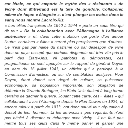
est létale, ce qui emporte le mythe des « résistants » de
Vichy dont Mitterrand est la tête de gondole. Collaborer,
même de façon « éloignée », c’est plonger les mains dans le
sang nous montre Lacroix-Riz.
« Les élites françaises de 1940 à 1944 » porte un sous-titre qui
dit tout «
De la collaboration avec l’Allemagne à l’alliance
américaine »
et, dans cette mutation qui porte d’un amour
l’autre, certaines « élites » seront plus perspicaces que d’autres.
Ce n’est pas par haine du nazisme ou par désespoir de vivre
dans un pays occupé que certains dirigeants ont très vite pris le
parti des Etats-Unis. Ni patriotes ni démocrates, ces
pragmatiques se sont appuyés sur le rapport du général Doyen
en date du 16 juillet 1941, un officier qui a participé à la
Commission d’armistice, ou sur de semblables analyses. Pour
Doyen, étant donné son degré de culture, sa puissance
économique, sa population importante, son obligation de
défendre la Grande Bretagne, les Etats-Unis étaient à long terme
certains de gagner la guerre. Jouant cette carte, ces « élites » qui
collaboraient avec l’Allemagne depuis le Plan Dawes en 1924, et
encore mieux à partir de 1933, ont donc sauvé leur réputation à
défaut de leur honneur. Et les américains peu regardants n’ont
pas hésité à discuter et échanger avec Vichy : il ne faut pas
mettre tous ses œufs dans le même panier et garder une