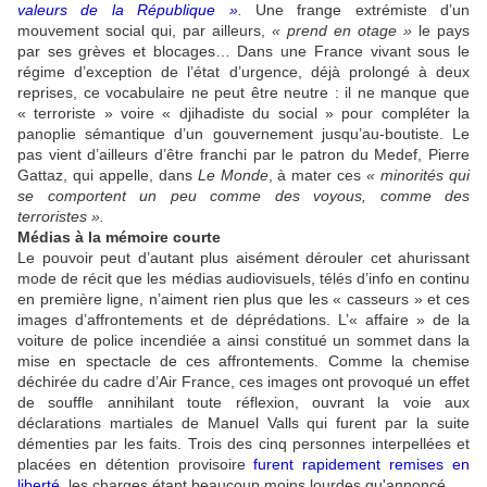
valeurs de la République »
.
Une frange extrémiste d’un
mouvement social qui, par ailleurs,
« prend en otage »
le pays
par ses grèves et blocages… Dans une France vivant sous le
régime d’exception de l’état d’urgence, déjà prolongé à deux
reprises, ce vocabulaire ne peut être neutre : il ne manque que
« terroriste » voire « djihadiste du social » pour compléter la
panoplie sémantique d’un gouvernement jusqu’au-boutiste. Le
pas vient d’ailleurs d’être franchi par le patron du Medef, Pierre
Gattaz, qui appelle, dans
Le Monde
, à mater ces
« minorités qui
se comportent un peu comme des voyous, comme des
terroristes ».
Médias à la mémoire courte
Le pouvoir peut d’autant plus aisément dérouler cet ahurissant
mode de récit que les médias audiovisuels, télés d’info en continu
en première ligne, n’aiment rien plus que les « casseurs » et ces
images d’affrontements et de déprédations. L’« affaire » de la
voiture de police incendiée a ainsi constitué un sommet dans la
mise en spectacle de ces affrontements. Comme la chemise
déchirée du cadre d’Air France, ces images ont provoqué un effet
de souffle annihilant toute réflexion, ouvrant la voie aux
déclarations martiales de Manuel Valls qui furent par la suite
démenties par les faits. Trois des cinq personnes interpellées et
placées en détention provisoire
furent rapidement remises en
liberté
,
les charges étant beaucoup moins lourdes qu'annoncé.