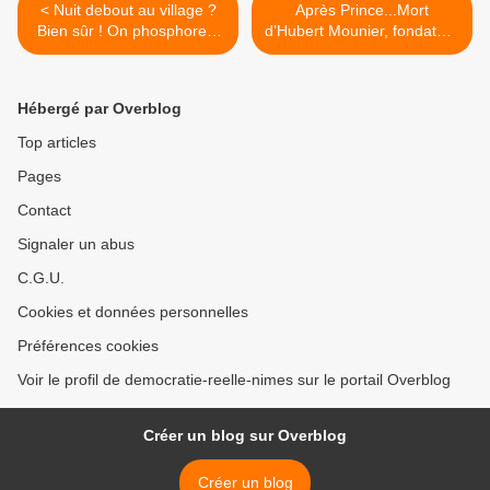
< Nuit debout au village ?
Après Prince...Mort
Bien sûr ! On phosphore à
d’Hubert Mounier, fondateur
Aumessas, dans le Gard
du groupe L’Affaire Louis’
Trio >
Hébergé par Overblog
Top articles
Pages
Contact
Signaler un abus
C.G.U.
Cookies et données personnelles
Préférences cookies
Voir le profil de democratie-reelle-nimes sur le portail Overblog
Créer un blog sur Overblog
Créer un blog