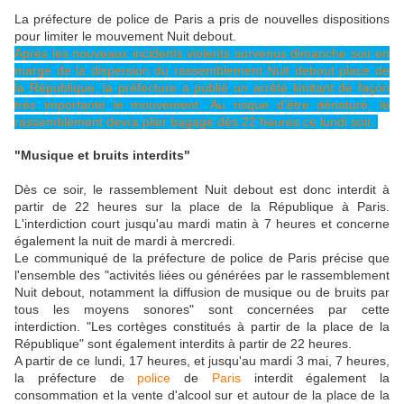
La préfecture de police de Paris a pris de nouvelles dispositions
pour limiter le mouvement Nuit debout.
Après les nouveaux incidents violents survenus dimanche soir en
marge de la dispersion du rassemblement Nuit debout place de
la République, la préfecture a publié un arrêté limitant de façon
très importante le mouvement. Au risque d'être dénaturé, le
rassemblement devra plier bagage dès 22 heures ce lundi soir.
"Musique et bruits interdits"
Dès ce soir, le rassemblement Nuit debout est donc interdit à
partir de 22 heures sur la place de la République à Paris.
L'interdiction court jusqu'au mardi matin à 7 heures et concerne
également la nuit de mardi à mercredi.
Le communiqué de la préfecture de police de Paris précise que
l'ensemble des "activités liées ou générées
par le rassemblement
Nuit debout,
notamment la diffusion de musique ou de bruits par
tous les moyens sonores" sont concernées par cette
interdiction. "Les cortèges constitués à partir de la place de la
République" sont également interdits à partir de 22 heures.
A partir de ce lundi, 17 heures, et jusqu'au mardi 3 mai, 7 heures,
la préfecture de
police
de
Paris
interdit également la
consommation et la vente d'alcool sur et autour de la place de la