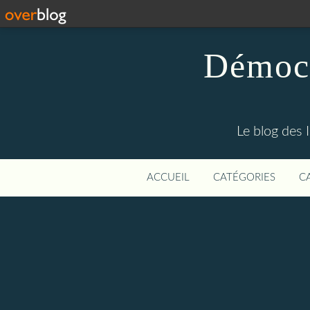
Démocr
Le blog des 
ACCUEIL
CATÉGORIES
C