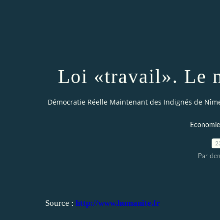
Loi «travail». Le
Démocratie Réelle Maintenant des Indignés de Nîm
Economie 
2
Par dem
Source :
http://www.humanite.fr