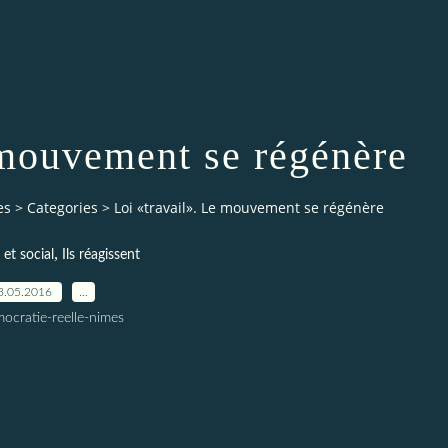
 mouvement se régénère
es
>
Categories
>
Loi «travail». Le mouvement se régénère
,
et social
Ils réagissent
3.05.2016
…
ocratie-reelle-nimes