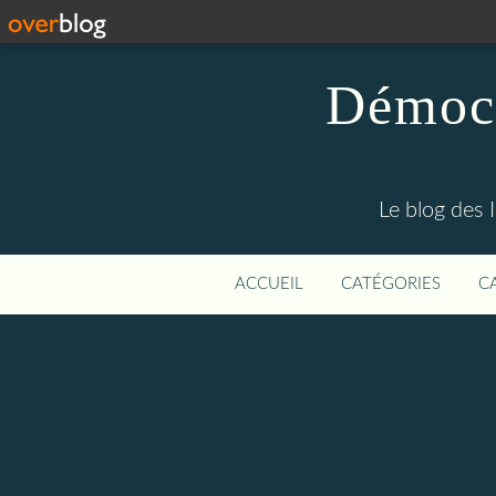
Démocr
Le blog des 
ACCUEIL
CATÉGORIES
C