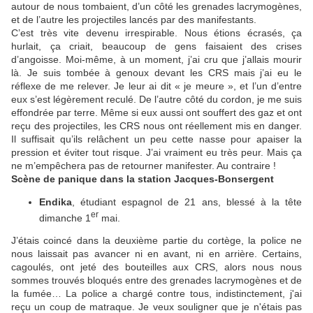
autour de nous tombaient, d’un côté les grenades lacrymogènes,
et de l’autre les projectiles lancés par des manifestants.
C’est très vite devenu irrespirable. Nous étions écrasés, ça
hurlait, ça criait, beaucoup de gens faisaient des crises
d’angoisse. Moi-même, à un moment, j’ai cru que j’allais mourir
là. Je suis tombée à genoux devant les CRS mais j’ai eu le
réflexe de me relever. Je leur ai dit « je meure », et l’un d’entre
eux s’est légèrement reculé. De l’autre côté du cordon, je me suis
effondrée par terre. Même si eux aussi ont souffert des gaz et ont
reçu des projectiles, les CRS nous ont réellement mis en danger.
Il suffisait qu’ils relâchent un peu cette nasse pour apaiser la
pression et éviter tout risque. J’ai vraiment eu très peur. Mais ça
ne m’empêchera pas de retourner manifester. Au contraire !
Scène de panique dans la station Jacques-Bonsergent
Endika
, étudiant espagnol de 21 ans, blessé à la tête
er
dimanche 1
mai.
J’étais coincé dans la deuxième partie du cortège, la police ne
nous laissait pas avancer ni en avant, ni en arrière. Certains,
cagoulés, ont jeté des bouteilles aux CRS, alors nous nous
sommes trouvés bloqués entre des grenades lacrymogènes et de
la fumée… La police a chargé contre tous, indistinctement, j'ai
reçu un coup de matraque. Je veux souligner que je n'étais pas