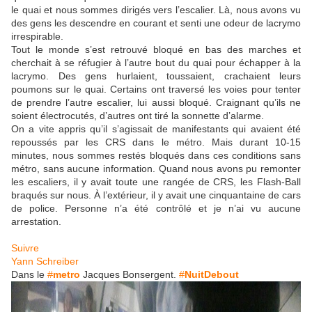
le quai et nous sommes dirigés vers l’escalier. Là, nous avons vu
des gens les descendre en courant et senti une odeur de lacrymo
irrespirable.
Tout le monde s’est retrouvé bloqué en bas des marches et
cherchait à se réfugier à l’autre bout du quai pour échapper à la
lacrymo. Des gens hurlaient, toussaient, crachaient leurs
poumons sur le quai. Certains ont traversé les voies pour tenter
de prendre l’autre escalier, lui aussi bloqué. Craignant qu’ils ne
soient électrocutés, d’autres ont tiré la sonnette d’alarme.
On a vite appris qu’il s’agissait de manifestants qui avaient été
repoussés par les CRS dans le métro. Mais durant 10-15
minutes, nous sommes restés bloqués dans ces conditions sans
métro, sans aucune information. Quand nous avons pu remonter
les escaliers, il y avait toute une rangée de CRS, les Flash-Ball
braqués sur nous. À l’extérieur, il y avait une cinquantaine de cars
de police. Personne n’a été contrôlé et je n’ai vu aucune
arrestation.
Suivre
Yann Schreiber
Dans le
#
metro
Jacques Bonsergent.
#
NuitDebout