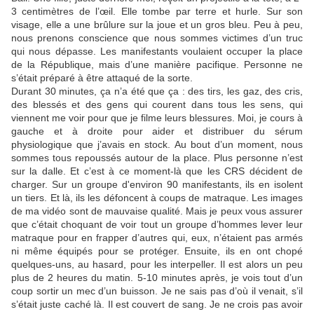
3 centimètres de l’œil. Elle tombe par terre et hurle. Sur son
visage, elle a une brûlure sur la joue et un gros bleu. Peu à peu,
nous prenons conscience que nous sommes victimes d’un truc
qui nous dépasse. Les manifestants voulaient occuper la place
de la République, mais d’une manière pacifique. Personne ne
s’était préparé à être attaqué de la sorte.
Durant 30 minutes, ça n’a été que ça : des tirs, les gaz, des cris,
des blessés et des gens qui courent dans tous les sens, qui
viennent me voir pour que je filme leurs blessures. Moi, je cours à
gauche et à droite pour aider et distribuer du sérum
physiologique que j’avais en stock. Au bout d’un moment, nous
sommes tous repoussés autour de la place. Plus personne n’est
sur la dalle. Et c’est à ce moment-là que les CRS décident de
charger. Sur un groupe d'environ 90 manifestants, ils en isolent
un tiers. Et là, ils les défoncent à coups de matraque. Les images
de ma vidéo sont de mauvaise qualité. Mais je peux vous assurer
que c’était choquant de voir tout un groupe d’hommes lever leur
matraque pour en frapper d’autres qui, eux, n’étaient pas armés
ni même équipés pour se protéger. Ensuite, ils en ont chopé
quelques-uns, au hasard, pour les interpeller. Il est alors un peu
plus de 2 heures du matin. 5-10 minutes après, je vois tout d’un
coup sortir un mec d’un buisson. Je ne sais pas d’où il venait, s’il
s’était juste caché là. Il est couvert de sang. Je ne crois pas avoir