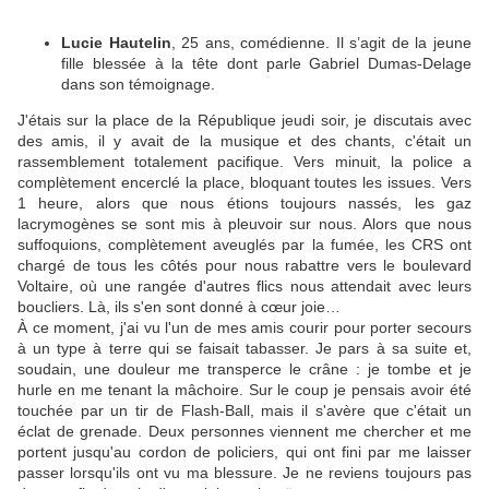
Lucie Hautelin
, 25 ans, comédienne. Il s’agit de la jeune
fille blessée à la tête dont parle Gabriel Dumas-Delage
dans son témoignage.
J'étais sur la place de la République jeudi soir, je discutais avec
des amis, il y avait de la musique et des chants, c'était un
rassemblement totalement pacifique. Vers minuit, la police a
complètement encerclé la place, bloquant toutes les issues. Vers
1 heure, alors que nous étions toujours nassés, les gaz
lacrymogènes se sont mis à pleuvoir sur nous. Alors que nous
suffoquions, complètement aveuglés par la fumée, les CRS ont
chargé de tous les côtés pour nous rabattre vers le boulevard
Voltaire, où une rangée d'autres flics nous attendait avec leurs
boucliers. Là, ils s'en sont donné à cœur joie…
À ce moment, j'ai vu l'un de mes amis courir pour porter secours
à un type à terre qui se faisait tabasser. Je pars à sa suite et,
soudain, une douleur me transperce le crâne : je tombe et je
hurle en me tenant la mâchoire. Sur le coup je pensais avoir été
touchée par un tir de Flash-Ball, mais il s'avère que c'était un
éclat de grenade. Deux personnes viennent me chercher et me
portent jusqu'au cordon de policiers, qui ont fini par me laisser
passer lorsqu'ils ont vu ma blessure. Je ne reviens toujours pas