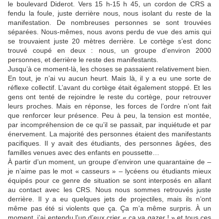
le boulevard Diderot. Vers 15 h-15 h 45, un cordon de CRS a
fendu la foule, juste derrière nous, nous isolant du reste de la
manifestation. De nombreuses personnes se sont trouvées
séparées. Nous-mêmes, nous avons perdu de vue des amis qui
se trouvaient juste 20 mètres derrière. Le cortège s’est donc
trouvé coupé en deux : nous, un groupe d’environ 2000
personnes, et derrière le reste des manifestants.
Jusqu’à ce moment-là, les choses se passaient relativement bien.
En tout, je n’ai vu aucun heurt. Mais là, il y a eu une sorte de
réflexe collectif. L’avant du cortège était également stoppé. Et les
gens ont tenté de rejoindre le reste du cortège, pour retrouver
leurs proches. Mais en réponse, les forces de l’ordre n’ont fait
que renforcer leur présence. Peu à peu, la tension est montée,
par incompréhension de ce qu’il se passait, par inquiétude et par
énervement. La majorité des personnes étaient des manifestants
pacifiques. Il y avait des étudiants, des personnes âgées, des
familles venues avec des enfants en poussette…
À partir d’un moment, un groupe d’environ une quarantaine de –
je n’aime pas le mot « casseurs » – lycéens ou étudiants mieux
équipés pour ce genre de situation se sont interposés en allant
au contact avec les CRS. Nous nous sommes retrouvés juste
derrière. Il y a eu quelques jets de projectiles, mais ils n’ont
même pas été si violents que ça. Ça m’a même surpris. À un
moment, j’ai entendu l’un d’eux crier « ça va gazer ! » et tous ces