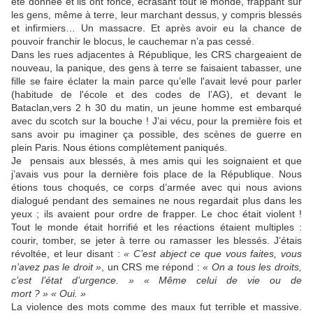
été donnée et ils ont foncé, écrasant tout le monde, frappant sur
les gens, même à terre, leur marchant dessus, y compris blessés
et infirmiers… Un massacre. Et après avoir eu la chance de
pouvoir franchir le blocus, le cauchemar n’a pas cessé.
Dans les rues adjacentes à République, les CRS chargeaient de
nouveau, la panique, des gens à terre se faisaient tabasser, une
fille se faire éclater la main parce qu’elle l'avait levé pour parler
(habitude de l'école et des codes de l’AG), et devant le
Bataclan,vers 2 h 30 du matin, un jeune homme est embarqué
avec du scotch sur la bouche ! J’ai vécu, pour la première fois et
sans avoir pu imaginer ça possible, des scènes de guerre en
plein Paris. Nous étions complètement paniqués.
Je pensais aux blessés, à mes amis qui les soignaient et que
j’avais vus pour la dernière fois place de la République. Nous
étions tous choqués, ce corps d’armée avec qui nous avions
dialogué pendant des semaines ne nous regardait plus dans les
yeux ; ils avaient pour ordre de frapper. Le choc était violent !
Tout le monde était horrifié et les réactions étaient multiples :
courir, tomber, se jeter à terre ou ramasser les blessés. J’étais
révoltée, et leur disant :
« C’est abject ce que vous faites, vous
n’avez pas le droit »
, un CRS me répond :
« On a tous les droits,
c’est l’état d’urgence. » « Même celui de vie ou de
mort ? » « Oui. »
La violence des mots comme des maux fut terrible et massive.