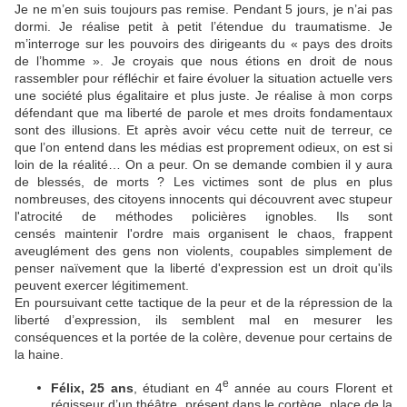
Je ne m’en suis toujours pas remise. Pendant 5 jours, je n’ai pas
dormi. Je réalise petit à petit l’étendue du traumatisme. Je
m’interroge sur les pouvoirs des dirigeants du « pays des droits
de l’homme ». Je croyais que nous étions en droit de nous
rassembler pour réfléchir et faire évoluer la situation actuelle vers
une société plus égalitaire et plus juste. Je réalise à mon corps
défendant que ma liberté de parole et mes droits fondamentaux
sont des illusions. Et après avoir vécu cette nuit de terreur, ce
que l’on entend dans les médias est proprement odieux, on est si
loin de la réalité… On a peur. On se demande combien il y aura
de blessés, de morts ? Les victimes sont de plus en plus
nombreuses, des citoyens innocents qui découvrent avec stupeur
l'atrocité de méthodes policières ignobles. Ils sont
censés maintenir l'ordre mais organisent le chaos, frappent
aveuglément des gens non violents, coupables simplement de
penser naïvement que la liberté d'expression est un droit qu'ils
peuvent exercer légitimement.
En poursuivant cette tactique de la peur et de la répression de la
liberté d’expression, ils semblent mal en mesurer les
conséquences et la portée de la colère, devenue pour certains de
la haine.
e
Félix, 25 ans
, étudiant en 4
année au cours Florent et
régisseur d’un théâtre, présent dans le cortège, place de la