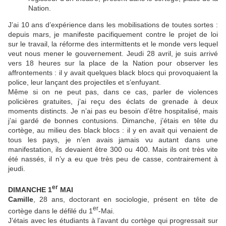
Nation.
J’ai 10 ans d’expérience dans les mobilisations de toutes sortes :
depuis mars, je manifeste pacifiquement contre le projet de loi
sur le travail, la réforme des intermittents et le monde vers lequel
veut nous mener le gouvernement. Jeudi 28 avril, je suis arrivé
vers 18 heures sur la place de la Nation pour observer les
affrontements : il y avait quelques black blocs qui provoquaient la
police, leur lançant des projectiles et s’enfuyant.
Même si on ne peut pas, dans ce cas, parler de violences
policières gratuites, j’ai reçu des éclats de grenade à deux
moments distincts. Je n’ai pas eu besoin d’être hospitalisé, mais
j’ai gardé de bonnes contusions. Dimanche, j’étais en tête du
cortège, au milieu des black blocs : il y en avait qui venaient de
tous les pays, je n’en avais jamais vu autant dans une
manifestation, ils devaient être 300 ou 400. Mais ils ont très vite
été nassés, il n’y a eu que très peu de casse, contrairement à
jeudi.
er
DIMANCHE 1
MAI
Camille
, 28 ans, doctorant en sociologie, présent en tête de
er
cortège dans le défilé du 1
-Mai.
J’étais avec les étudiants à l’avant du cortège qui progressait sur