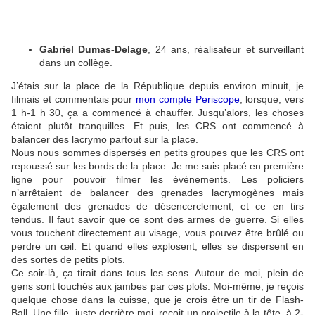
Gabriel Dumas-Delage
, 24 ans, réalisateur et surveillant
dans un collège.
J’étais sur la place de la République depuis environ minuit, je
filmais et commentais pour
mon compte Periscope
, lorsque, vers
1 h-1 h 30, ça a commencé à chauffer. Jusqu’alors, les choses
étaient plutôt tranquilles. Et puis, les CRS ont commencé à
balancer des lacrymo partout sur la place.
Nous nous sommes dispersés en petits groupes que les CRS ont
repoussé sur les bords de la place. Je me suis placé en première
ligne pour pouvoir filmer les événements. Les policiers
n’arrêtaient de balancer des grenades lacrymogènes mais
également des grenades de désencerclement, et ce en tirs
tendus. Il faut savoir que ce sont des armes de guerre. Si elles
vous touchent directement au visage, vous pouvez être brûlé ou
perdre un œil. Et quand elles explosent, elles se dispersent en
des sortes de petits plots.
Ce soir-là, ça tirait dans tous les sens. Autour de moi, plein de
gens sont touchés aux jambes par ces plots. Moi-même, je reçois
quelque chose dans la cuisse, que je crois être un tir de Flash-
Ball. Une fille, juste derrière moi, reçoit un projectile à la tête, à 2-