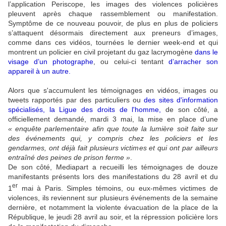
l’application Periscope, les images des violences policières
pleuvent après chaque rassemblement ou manifestation.
Symptôme de ce nouveau pouvoir, de plus en plus de policiers
s’attaquent désormais directement aux preneurs d’images,
comme dans ces vidéos, tournées le dernier week-end et qui
montrent un policier en civil projetant du gaz lacrymogène
dans le
visage d’un photographe
, ou celui-ci tentant
d’arracher son
appareil à un autre
.
Alors que s'accumulent les témoignages en vidéos, images ou
tweets rapportés par des particuliers ou
des sites d'information
spécialisés
,
la Ligue des droits de l'homme
,
de son côté, a
officiellement demandé, mardi 3 mai, la mise en place d’une
« enquête parlementaire afin que toute la lumière soit faite sur
des événements qui, y compris chez les policiers et les
gendarmes, ont déjà fait plusieurs victimes et qui ont par ailleurs
entraîné des peines de prison ferme »
.
De son côté, Mediapart a recueilli les témoignages de douze
manifestants présents lors des manifestations du 28 avril et du
er
1
mai à Paris. Simples témoins, ou eux-mêmes victimes de
violences, ils reviennent sur plusieurs événements de la semaine
dernière, et notamment la violente évacuation de la place de la
République, le jeudi 28 avril au soir, et la répression policière lors