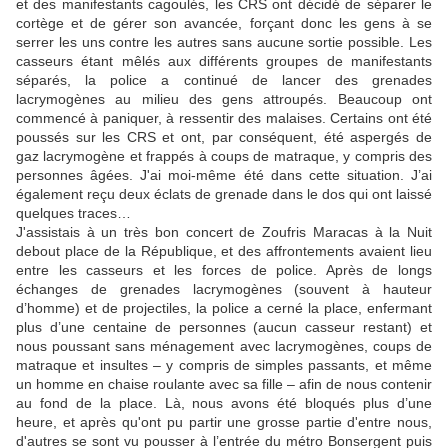
et des manifestants cagoulés, les CRS ont décidé de séparer le
cortège et de gérer son avancée, forçant donc les gens à se
serrer les uns contre les autres sans aucune sortie possible. Les
casseurs étant mêlés aux différents groupes de manifestants
séparés, la police a continué de lancer des grenades
lacrymogènes au milieu des gens attroupés. Beaucoup ont
commencé à paniquer, à ressentir des malaises. Certains ont été
poussés sur les CRS et ont, par conséquent, été aspergés de
gaz lacrymogène et frappés à coups de matraque, y compris des
personnes âgées. J'ai moi-même été dans cette situation. J’ai
également reçu deux éclats de grenade dans le dos qui ont laissé
quelques traces…
J'assistais à un très bon concert de Zoufris Maracas à la Nuit
debout place de la République, et des affrontements avaient lieu
entre les casseurs et les forces de police. Après de longs
échanges de grenades lacrymogènes (souvent à hauteur
d’homme) et de projectiles, la police a cerné la place, enfermant
plus d’une centaine de personnes (aucun casseur restant) et
nous poussant sans ménagement avec lacrymogènes, coups de
matraque et insultes – y compris de simples passants, et même
un homme en chaise roulante avec sa fille – afin de nous contenir
au fond de la place. Là, nous avons été bloqués plus d’une
heure, et après qu'ont pu partir une grosse partie d'entre nous,
d'autres se sont vu pousser à l’entrée du métro Bonsergent puis