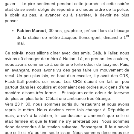
gazer… Le pire sentiment pendant cette journée et cette soirée
était de se sentir obligé de répondre à chaque ordre de la police,
à obéir au pas, à avancer ou à s’arrêter, à devoir ne plus
penser…
Fabien Marcot
, 30 ans, graphiste, présent lors du blocage
er
de la station de métro Jacques-Bonsergent, dimanche 1
mai.
Ce soir-là, nous allions dîner avec des amis. Déjà, à l’aller, nous
avions dû changer de métro à Nation. Là, en prenant les couloirs,
nous avons commencé à sentir une forte odeur de lacrymo. Puis,
en avançant, nous avons vu des gens faire un mouvement de
recul. Un peu plus loin, en haut d’un escalier, il y avait des CRS,
Flash-Ball pointés sur nous. Les CRS étaient en fait un peu
partout dans les couloirs et donnaient des ordres aux gens d’une
manière disons très ferme… Et toujours cette odeur de lacrymo
de plus en plus forte. C’était une ambiance très étrange.
Vers 23 h 30, nous sommes sortis du restaurant et nous avons
repris le métro. Nous devions cette fois changer à République
mais, arrivé à la station, le conducteur a annoncé que celle-ci
était fermée et que le train ne s’y arrêterait pas. Nous sommes
donc descendus à la station suivante, Bonsergent. Il faut savoir
que celle-ci n’a qu’une seule issue. Nous sommes descendus sur