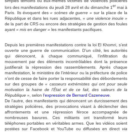
simples témoins ou eux-mêmes victimes de violences policières
er
lors des manifestations du jeudi 28 avril et du dimanche 1
mai à
Paris. Ils évoquent des
« scènes de guerre »
sur la place de la
République et dans les rues adjacentes,
« une violence inouïe »
de la part de CRS ou encore des stratégies de gestion des foules
ayant
« mis en danger »
les manifestants pacifiques.
Depuis les premières manifestations contre la loi El Khomri, s’est
ouverte une guerre de communication. D’un côté, les autorités
qui dénoncent, à chaque communiqué, l’infiltration du
mouvement par des éléments incontrôlables dont la présence
justifierait la répression des rassemblements. Après chaque
manifestation, le ministère de l’intérieur ou la préfecture de police
n’ont de cesse de faire porter la responsabilité des débordements
sur des groupes de
« casseurs extrémistes qui ont pour seule
motivation la haine de l’État et de ce fait, des valeurs de la
République »
, selon
l’expression de Bernard Cazeneuve
.
De l’autre, des manifestants qui dénoncent un durcissement des
stratégies policières, des provocations visant à déclencher des
affrontements et une répression féroce accompagnée de
nombreuses bavures. Ces militants ont transformé leurs
téléphones portables en véritables armes. Que les vidéos soient
postées sur Facebook et YouTube ou diffusées en direct
via