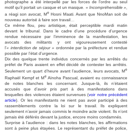
photographe a été interpellé par les forces de l’ordre au seul
motif qu’il portait un casque et un masque.
« Incompréhensible »
,
e
a réagi son avocat, M
Hosni Maati. Avant que NnoMan soit de
nouveau autorisé à faire son travail…
Ce même flou, peu artistique, était perceptible mardi matin
devant le tribunal. Dans le cadre d’une procédure d’urgence
rendue nécessaire par l’imminence de la manifestation, les
avocats des militants y ont vigoureusement contesté
l’
« interdiction de séjour »
ordonnée par la préfecture et rendue
possible par l’état d’urgence
.
Dix des quelque trente individus concernés par les arrêtés du
préfet de Paris avaient en effet décidé de contester les arrêtés.
e
Seulement un quart d’heure avant l’audience, leurs avocats, M
e
Raphaël Kempf et M
Aïnoha Pascual, avaient eu connaissance
de notes blanches les concernant. Jusque-là, ils n’étaient
accusés que d’avoir pris part à des manifestations dans
lesquelles des violences étaient survenues (
voir notre précédent
article
).
Or les manifestants ne nient pas avoir participé à des
rassemblements contre la loi sur le travail. Ils expliquent
seulement n’avoir jamais commis le moindre acte violent. Ils n’ont
jamais été déférés devant la justice, encore moins condamnés.
Surprise à l’audience : dans les notes blanches, les affirmations
sont à peine plus étayées. Le représentant du préfet de police,