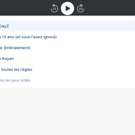
 DayZ
 a 13 ans (et vous l'avez ignoré)
e (littéralement)
im Rayan
 toutes les règles
s les jeux vidéo
us choquant de Rockstar ? - Le scandale BULLY
e plus moche de Steam
du RÊVE tourne au CAUCHEMAR
pendant 8 heures
it… à tort