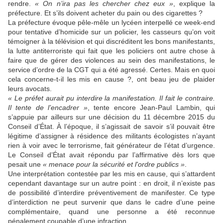
rendre.
« On n’ira pas les chercher chez eux »
, explique la
préfecture. Et s’ils doivent acheter du pain ou des cigarettes ?
La préfecture évoque pêle-mêle un lycéen interpellé ce week-end
pour tentative d’homicide sur un policier, les casseurs qu’on voit
témoigner à la télévision et qui discréditent les bons manifestants,
la lutte antiterroriste qui fait que les policiers ont autre chose à
faire que de gérer des violences au sein des manifestations, le
service d’ordre de la CGT qui a été agressé. Certes. Mais en quoi
cela concerne-t-il les mis en cause ?, ont beau jeu de plaider
leurs avocats.
« Le préfet aurait pu interdire la manifestation. Il fait le contraire.
Il tente de l’encadrer »
, tente encore Jean-Paul Lambin, qui
s’appuie par ailleurs sur une décision du 11 décembre 2015 du
Conseil d’État. À l’époque, il s’agissait de savoir s’il pouvait être
légitime d’assigner à résidence des militants écologistes n’ayant
rien à voir avec le terrorisme, fait générateur de l’état d’urgence.
Le Conseil d’État avait répondu par l’affirmative dès lors que
pesait une
« menace pour la sécurité et l'ordre publics »
.
Une interprétation contestée par les mis en cause, qui s’attardent
cependant davantage sur un autre point : en droit, il n’existe pas
de possibilité d’interdire préventivement de manifester. Ce type
d’interdiction ne peut survenir que dans le cadre d’une peine
complémentaire, quand une personne a été reconnue
pénalement coupable d’une infraction.