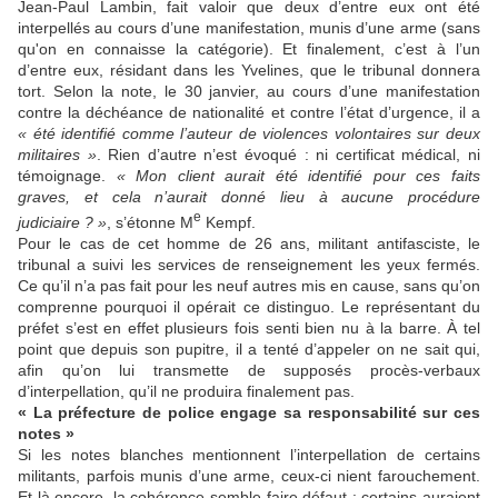
Jean-Paul Lambin, fait valoir que deux d’entre eux ont été
interpellés au cours d’une manifestation, munis d’une arme (sans
qu'on en connaisse la catégorie). Et finalement, c’est à l’un
d’entre eux, résidant dans les Yvelines, que le tribunal donnera
tort. Selon la note, le 30 janvier, au cours d’une manifestation
contre la déchéance de nationalité et contre l’état d’urgence, il a
« été identifié comme l’auteur de violences volontaires sur deux
militaires »
. Rien d’autre n’est évoqué : ni certificat médical, ni
témoignage.
« Mon client aurait été identifié pour ces faits
graves, et cela n’aurait donné lieu à aucune procédure
e
judiciaire ? »
, s’étonne M
Kempf.
Pour le cas de cet homme de 26 ans, militant antifasciste, le
tribunal a suivi les services de renseignement les yeux fermés.
Ce qu’il n’a pas fait pour les neuf autres mis en cause, sans qu’on
comprenne pourquoi il opérait ce distinguo.
Le représentant du
préfet s’est en effet plusieurs fois senti bien nu à la barre. À tel
point que depuis son pupitre, il a tenté d’appeler on ne sait qui,
afin qu’on lui transmette de supposés procès-verbaux
d’interpellation, qu’il ne produira finalement pas.
« La préfecture de police engage sa responsabilité sur ces
notes »
Si les notes blanches mentionnent l’interpellation de certains
militants, parfois munis d’une arme, ceux-ci nient farouchement.
Et là encore, la cohérence semble faire défaut : certains auraient