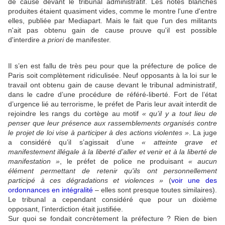
de cause devant le tribunal administratif. Les notes blanches
produites étaient quasiment vides, comme le montre l'une d'entre
elles, publiée par Mediapart. Mais le fait que l'un des militants
n'ait pas obtenu gain de cause prouve qu'il est possible
d'interdire
a priori
de manifester.
Il s’en est fallu de très peu pour que la préfecture de police de
Paris soit complètement ridiculisée. Neuf opposants à la loi sur le
travail ont obtenu gain de cause devant le tribunal administratif,
dans le cadre d’une procédure de référé-liberté. Fort de l’état
d’urgence lié au terrorisme, le préfet de Paris leur avait interdit de
rejoindre les rangs du cortège au motif
« qu’il y a tout lieu de
penser que leur présence aux rassemblements organisés contre
le projet de loi vise à participer à des actions violentes »
. La juge
a considéré qu’il s’agissait d’une
« atteinte grave et
manifestement illégale à la liberté d’aller et venir et à la liberté de
manifestation »
, le préfet de police ne produisant
«
aucun
élément permettant de retenir qu'ils ont personnellement
participé à ces dégradations et violences »
(
voir une des
ordonnances en intégralité
– elles sont presque toutes similaires).
Le tribunal a cependant considéré que pour un dixième
opposant, l’interdiction était justifiée.
Sur quoi se fondait concrètement la préfecture ? Rien de bien