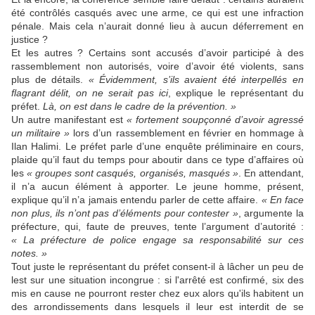
été contrôlés casqués avec une arme, ce qui est une infraction
pénale. Mais cela n’aurait donné lieu à aucun déferrement en
justice ?
Et les autres ? Certains sont accusés d’avoir participé à des
rassemblement non autorisés, voire d’avoir été violents, sans
plus de détails.
« Évidemment, s’ils avaient été interpellés en
flagrant délit, on ne serait pas ici
, explique le représentant du
préfet.
Là, on est dans le cadre de la prévention. »
Un autre manifestant est
« fortement soupçonné d’avoir agressé
un militaire »
lors d’un rassemblement en février en hommage à
Ilan Halimi. Le préfet parle d’une enquête préliminaire en cours,
plaide qu’il faut du temps pour aboutir dans ce type d’affaires où
les
« groupes sont casqués, organisés, masqués »
. En attendant,
il n’a aucun élément à apporter. Le jeune homme, présent,
explique qu’il n’a jamais entendu parler de cette affaire.
« En face
non plus, ils n’ont pas d’éléments pour contester »
, argumente la
préfecture, qui, faute de preuves, tente l’argument d’autorité :
« La préfecture de police engage sa responsabilité sur ces
notes. »
Tout juste le représentant du préfet consent-il à lâcher un peu de
lest sur une situation incongrue : si l'arrêté est confirmé, six des
mis en cause ne pourront rester chez eux alors qu'ils habitent un
des arrondissements dans lesquels il leur est interdit de se