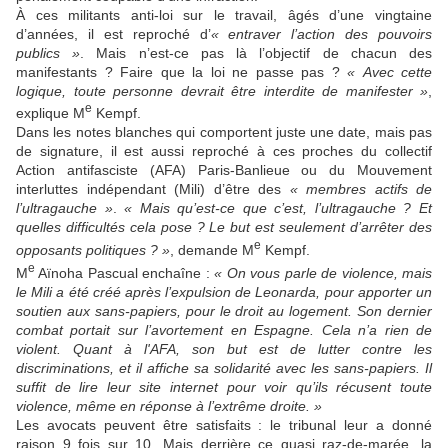
À ces militants anti-loi sur le travail, âgés d’une vingtaine
d’années, il est reproché d’
« entraver l’action des pouvoirs
publics »
. Mais n’est-ce pas là l’objectif de chacun des
manifestants ? Faire que la loi ne passe pas ?
« Avec cette
logique, toute personne devrait être interdite de manifester »
,
e
explique M
Kempf.
Dans les notes blanches qui comportent juste une date, mais pas
de signature, il est aussi reproché à ces proches du collectif
Action antifasciste (AFA) Paris-Banlieue ou du Mouvement
interluttes indépendant (Mili) d’être des
« membres actifs de
l’ultragauche »
.
« Mais qu’est-ce que c’est, l’ultragauche ? Et
quelles difficultés cela pose ? Le but est seulement d’arrêter des
e
opposants politiques ? »
, demande M
Kempf.
e
M
Aïnoha Pascual enchaîne :
« On vous parle de violence, mais
le Mili a été créé après l’expulsion de Leonarda, pour apporter un
soutien aux sans-papiers, pour le droit au logement. Son dernier
combat portait sur l’avortement en Espagne. Cela n’a rien de
violent. Quant à l'AFA, son but est de lutter contre les
discriminations, et il affiche sa solidarité avec les sans-papiers. Il
suffit de lire leur site internet pour voir qu’ils récusent toute
violence, même en réponse à l’extrême droite. »
Les avocats peuvent être satisfaits : le tribunal leur a donné
raison 9 fois sur 10. Mais derrière ce quasi raz-de-marée, la