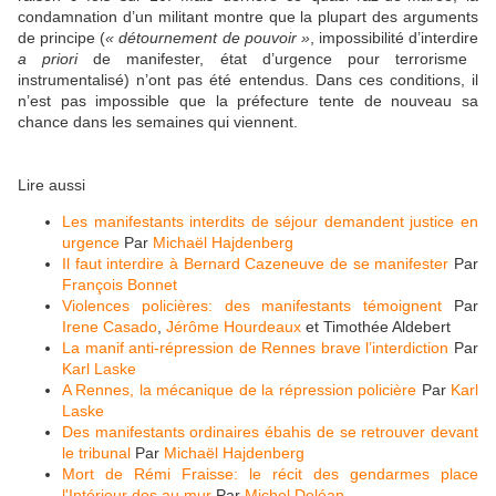
condamnation d’un militant montre que la plupart des arguments
de principe (
« détournement de pouvoir »
, impossibilité d’interdire
a priori
de manifester, état d’urgence pour terrorisme
instrumentalisé) n’ont pas été entendus. Dans ces conditions, il
n’est pas impossible que la préfecture tente de nouveau sa
chance dans les semaines qui viennent.
Lire aussi
Les manifestants interdits de séjour demandent justice en
urgence
Par
Michaël Hajdenberg
Il faut interdire à Bernard Cazeneuve de se manifester
Par
François Bonnet
Violences policières: des manifestants témoignent
Par
Irene Casado
,
Jérôme Hourdeaux
et
Timothée Aldebert
La manif anti-répression de Rennes brave l’interdiction
Par
Karl Laske
A Rennes, la mécanique de la répression policière
Par
Karl
Laske
Des manifestants ordinaires ébahis de se retrouver devant
le tribunal
Par
Michaël Hajdenberg
Mort de Rémi Fraisse: le récit des gendarmes place
l'Intérieur dos au mur
Par
Michel Deléan