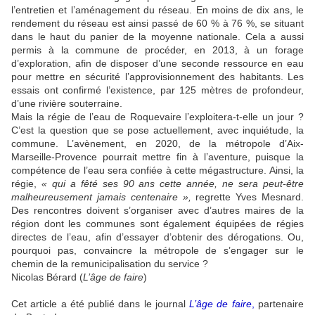
l’entretien et l’aménagement du réseau. En moins de dix ans, le
rendement du réseau est ainsi passé de 60 % à 76 %, se situant
dans le haut du panier de la moyenne nationale. Cela a aussi
permis à la commune de procéder, en 2013, à un forage
d’exploration, afin de disposer d’une seconde ressource en eau
pour mettre en sécurité l’approvisionnement des habitants. Les
essais ont confirmé l’existence, par 125 mètres de profondeur,
d’une rivière souterraine.
Mais la régie de l’eau de Roquevaire l’exploitera-t-elle un jour ?
C’est la question que se pose actuellement, avec inquiétude, la
commune. L’avènement, en 2020, de la métropole d’Aix-
Marseille-Provence pourrait mettre fin à l’aventure, puisque la
compétence de l’eau sera confiée à cette mégastructure. Ainsi, la
régie,
« qui a fêté ses 90 ans cette année, ne sera peut-être
malheureusement jamais centenaire »,
regrette Yves Mesnard.
Des rencontres doivent s’organiser avec d’autres maires de la
région dont les communes sont également équipées de régies
directes de l’eau, afin d’essayer d’obtenir des dérogations. Ou,
pourquoi pas, convaincre la métropole de s’engager sur le
chemin de la remunicipalisation du service ?
Nicolas Bérard (
L’âge de faire
)
Cet article a été publié dans le journal
L’âge de faire
,
partenaire