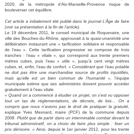
2020, de la métropole d’Aix-Marseille-Provence risque de
bouleverser cet équilibre.
Cet article a initialement été publié dans le journal
L’Âge de faire
(voir sa présentation à la fin de l’article).
Le 19 décembre 2011, le conseil municipal de Roquevaire, une
ville des Bouches-du-Rhône, approuvait à la quasi-unanimité une
délibération instaurant une « tarification solidaire et responsable
de l’eau ». Cette tarification progressive se compose de trois
tranches : l’eau « vitale », qui correspond aux trente premiers
mètres cubes, puis l’eau « utile », jusqu’à cent vingt mètres
cubes, et, enfin, l’eau de confort.
« Considérant que l’eau potable
ne doit pas être une marchandise source de profits injustifiés,
mais qu’elle est un bien commun de l’humanité »,
l’équipe
municipale estime que ses administrés doivent pouvoir accéder
gratuitement à l’eau vitale.
« Quand on a commencé à étudier ce projet, on s’est vu opposer
tout un tas de réglementations, de décrets, de lois… On a
compris que nous n’avions pas le droit de pratiquer la gratuité,
explique Yves Mesnard, maire (PCF) de la commune depuis
2008.
Plutôt que de partir dans un interminable combat devant le
tribunal administratif, on a choisi de faire plus simple : fixer un
prix dérisoire. »
Ainsi, depuis le 1er janvier 2012, pour les trente