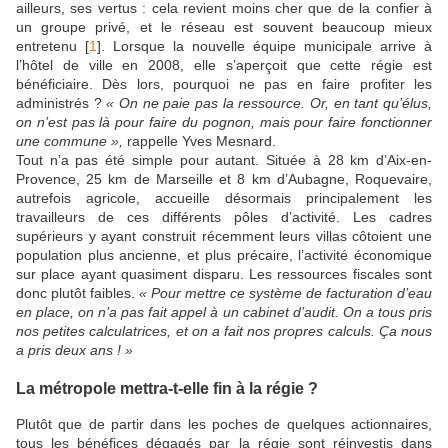
ailleurs, ses vertus : cela revient moins cher que de la confier à
un groupe privé, et le réseau est souvent beaucoup mieux
entretenu
[
1
]
. Lorsque la nouvelle équipe municipale arrive à
l’hôtel de ville en 2008, elle s’aperçoit que cette régie est
bénéficiaire. Dès lors, pourquoi ne pas en faire profiter les
administrés ?
« On ne paie pas la ressource. Or, en tant qu’élus,
on n’est pas là pour faire du pognon, mais pour faire fonctionner
une commune »,
rappelle Yves Mesnard.
Tout n’a pas été simple pour autant. Située à 28 km d’Aix-en-
Provence, 25 km de Marseille et 8 km d’Aubagne, Roquevaire,
autrefois agricole, accueille désormais principalement les
travailleurs de ces différents pôles d’activité. Les cadres
supérieurs y ayant construit récemment leurs villas côtoient une
population plus ancienne, et plus précaire, l’activité économique
sur place ayant quasiment disparu. Les ressources fiscales sont
donc plutôt faibles.
« Pour mettre ce système de facturation d’eau
en place, on n’a pas fait appel à un cabinet d’audit. On a tous pris
nos petites calculatrices, et on a fait nos propres calculs. Ça nous
a pris deux ans ! »
La métropole mettra-t-elle fin à la régie ?
Plutôt que de partir dans les poches de quelques actionnaires,
tous les bénéfices dégagés par la régie sont réinvestis dans