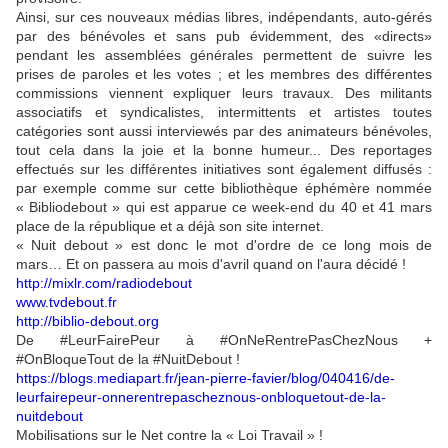
Ainsi, sur ces nouveaux médias libres, indépendants, auto-gérés
par des bénévoles et sans pub évidemment, des «directs»
pendant les assemblées générales permettent de suivre les
prises de paroles et les votes ; et les membres des différentes
commissions viennent expliquer leurs travaux. Des militants
associatifs et syndicalistes, intermittents et artistes toutes
catégories sont aussi interviewés par des animateurs bénévoles,
tout cela dans la joie et la bonne humeur... Des reportages
effectués sur les différentes initiatives sont également diffusés :
par exemple comme sur cette bibliothèque éphémère nommée
« Bibliodebout » qui est apparue ce week-end du 40 et 41 mars
place de la république et a déjà son site internet.
« Nuit debout » est donc le mot d'ordre de ce long mois de
mars… Et on passera au mois d'avril quand on l'aura décidé !
http://mixlr.com/radiodebout
www.tvdebout.fr
http://biblio-debout.org
De #LeurFairePeur à #OnNeRentrePasChezNous +
#OnBloqueTout de la #NuitDebout !
https://blogs.mediapart.fr/jean-pierre-favier/blog/040416/de-
leurfairepeur-onnerentrepascheznous-onbloquetout-de-la-
nuitdebout
Mobilisations sur le Net contre la « Loi Travail » !