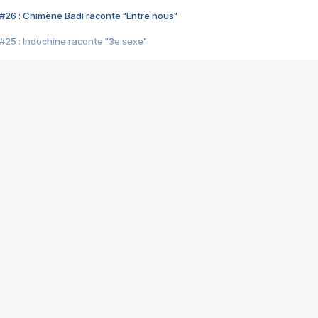
#26 : Chimène Badi raconte "Entre nous"
#25 : Indochine raconte "3e sexe"
#24 : Zaho raconte "C'est chelou"
#23 : Patrick Bruel raconte "Au café des délices"
#22 : Kyo raconte "Le chemin"
#21 : Nolwenn Leroy raconte "Cassé"
#20 : Patrick Hernandez raconte "Born to be alive"
#19 : Lorie raconte "Près de moi"
#18 : Michael Jones raconte "A nos actes manqués" (avec Jean-Jacque
#17 : Khaled raconte "Aïcha"
#16 : Corneille raconte "Parce qu'on vient de loin"
#15 : Indochine raconte "L'aventurier"