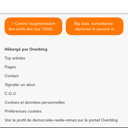
< Contre l'augmentation
Big data, surveillance :
des tarifs des bus TANGO -
reprenez le pouvoir et
RV vendredi 15 avril à 10h
devenez invisible >
devant la mairie de Nîmes
Hébergé par Overblog
Top articles
Pages
Contact
Signaler un abus
C.G.U.
Cookies et données personnelles
Préférences cookies
Voir le profil de democratie-reelle-nimes sur le portail Overblog