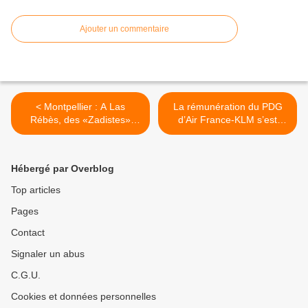
Ajouter un commentaire
< Montpellier : A Las
La rémunération du PDG
Rébès, des «Zadistes»
d’Air France-KLM s’est
occupent le terrain jour et
envolée de 65 % en 2015 >
nuit
Hébergé par Overblog
Top articles
Pages
Contact
Signaler un abus
C.G.U.
Cookies et données personnelles