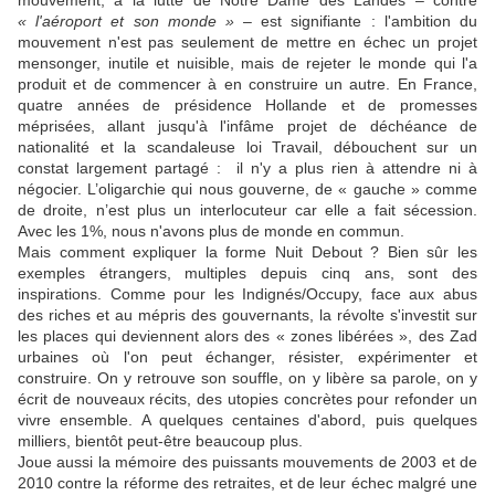
« l'aéroport et son monde » –
est signifiante : l'ambition du
mouvement n'est pas seulement de mettre en échec un projet
mensonger, inutile et nuisible, mais de rejeter le monde qui l'a
produit et de commencer à en construire un autre. En France,
quatre années de présidence Hollande et de promesses
méprisées, allant jusqu'à l'infâme projet de déchéance de
nationalité et la scandaleuse loi Travail, débouchent sur un
constat largement partagé : il n'y a plus rien à attendre ni à
négocier. L’oligarchie qui nous gouverne, de « gauche » comme
de droite, n’est plus un interlocuteur car elle a fait sécession.
Avec les 1%, nous n'avons plus de monde en commun.
Mais comment expliquer la forme Nuit Debout ? Bien sûr les
exemples étrangers, multiples depuis cinq ans, sont des
inspirations. Comme pour les Indignés/Occupy, face aux abus
des riches et au mépris des gouvernants, la révolte s'investit sur
les places qui deviennent alors des « zones libérées », des Zad
urbaines où l'on peut échanger, résister, expérimenter et
construire. On y retrouve son souffle, on y libère sa parole, on y
écrit de nouveaux récits, des utopies concrètes pour refonder un
vivre ensemble. A quelques centaines d'abord, puis quelques
milliers, bientôt peut-être beaucoup plus.
Joue aussi la mémoire des puissants mouvements de 2003 et de
2010 contre la réforme des retraites, et de leur échec malgré une