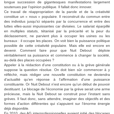
longue succession de gigantesques manifestations largement
soutenues par l'opinion publique. Il fallait donc innover.
Ce travail de réappropriation de la parole et de la créativité
constitue un « nous » populaire. Il reconstruit du commun entre
des individus jusqu'ici séparés par la concurrence et entre des
luttes elles-aussi impuissantes car divisées. Le salariat éparpillé
en multiples statuts, tétanisé par la précarité et la peur du
déclassement, ne parvient plus à occuper les usines ou les
bureaux : il occupe les places. On voit bien la puissance politique
possible de cette créativité populaire. Mais elle est encore en
devenir. Comment faire pour que Nuit Debout déploie
véritablement sa puissance et commence à changer la société,
au-delà des places occupées ?
Appeler à la rédaction d'une constitution ou à la grève générale
suppose la question résolue. On doit bien sûr commencer à y
réfléchir, mais rédiger une nouvelle constitution ne deviendra
d'actualité qu'en réponse à l'affirmation d'une puissance
constituante. Or Nuit Debout n'est encore qu'un début de pouvoir
destituant. Le blocage de l'économie par la grève serait une arme
précieuse, mais la Nuit Debout se construit pour l'instant sans
grèves. Il faut donc, sans attendre, imaginer des objectifs et des
formes d'action différentes qui s'appuient sur l'énorme énergie
déjà disponible.
En 2010, des AG interprofessionnelles avaient initié des blocages