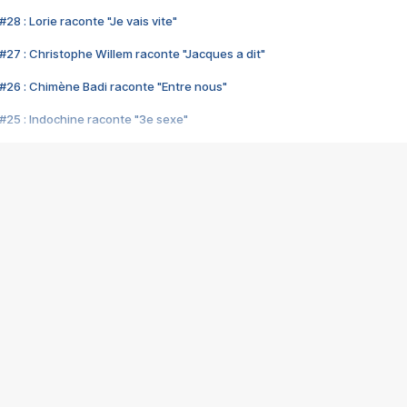
28 : Lorie raconte "Je vais vite"
#27 : Christophe Willem raconte "Jacques a dit"
#26 : Chimène Badi raconte "Entre nous"
#25 : Indochine raconte "3e sexe"
#24 : Zaho raconte "C'est chelou"
#23 : Patrick Bruel raconte "Au café des délices"
#22 : Kyo raconte "Le chemin"
#21 : Nolwenn Leroy raconte "Cassé"
#20 : Patrick Hernandez raconte "Born to be alive"
#19 : Lorie raconte "Près de moi"
#18 : Michael Jones raconte "A nos actes manqués" (avec Jean-Jacque
#17 : Khaled raconte "Aïcha"