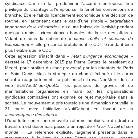
syndicaux. Car elle fait prédominer l'accord d'entreprise, lieu
privilégié du chantage à l'emploi, sur la loi et les conventions de
branche. Et elle fait du licenciement économique une décision de
routine, en l'autorisant dans le cas d'une simple
« dégradation
importante de la trésorerie »
ou d'une baisse de l'activité pendant
quelques mois – circonstances banales de la vie des affaires.
Vidant de sens la notion de
« cause réelle et sérieuse du
licenciement »
, elle précarise brutalement le CDI, le rendant bien
plus flexible que le CDD.
Cette agression s'inscrit dans
« l'état d'urgence économique »
décrété le 17 décembre 2015 par Pierre Gattaz, le président du
Medef, pour profiter du choc provoqué par les attentats de Paris
et Saint-Denis. Mais la stratégie du choc a échoué et le corps
social a réagi fortement. La pétition #LoiTravailNonMerci, le site
web #OnVautMieuxQueCa, les journées de grèves et de
manifestations organisées en mars par les organisations
syndicales combatives ont exprimé ce rejet majoritaire dans la
société. Le mouvement a pris toutefois une dimension nouvelle le
31 mars avec l'initiative #NuitDebout en faveur de la
« convergence des luttes »
.
D'une lutte contre une nouvelle réforme néolibérale du droit du
travail, on est désormais passé à un rejet de
« la loi Travail et son
monde »
. La référence explicite, largement présente dans le
mouvement, à la lutte de Notre Dame des Landes – contre