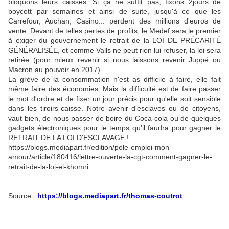
bloquons leurs caisses. Si ça ne suffit pas, fixons 2jours de
boycott par semaines et ainsi de suite, jusqu'à ce que les
Carrefour, Auchan, Casino... perdent des millions d'euros de
vente. Devant de telles pertes de profits, le Medef sera le premier
à exiger du gouvernement le retrait de la LOI DE PRÉCARITÉ
GÉNÉRALISÉE, et comme Valls ne peut rien lui refuser, la loi sera
retirée (pour mieux revenir si nous laissons revenir Juppé ou
Macron au pouvoir en 2017).
La grève de la consommation n'est as difficile à faire, elle fait
même faire des économies. Mais la difficulté est de faire passer
le mot d'ordre et de fixer un jour précis pour qu'elle soit sensible
dans les tiroirs-caisse. Notre avenir d'esclaves ou de citoyens,
vaut bien, de nous passer de boire du Coca-cola ou de quelques
gadgets électroniques pour le temps qu'il faudra pour gagner le
RETRAIT DE LA LOI D'ESCLAVAGE !
https://blogs.mediapart.fr/edition/pole-emploi-mon-
amour/article/180416/lettre-ouverte-la-cgt-comment-gagner-le-
retrait-de-la-loi-el-khomri.
Source :
https://blogs.mediapart.fr/thomas-coutrot