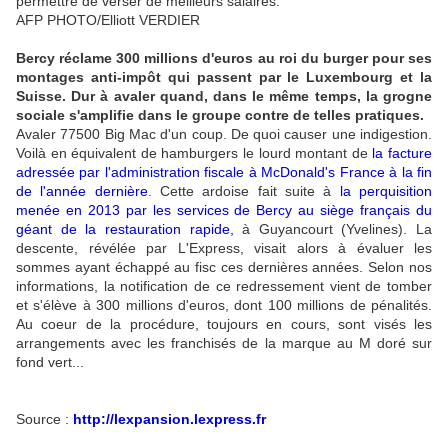
permettre de verser de meilleurs salaires."
AFP PHOTO/Elliott VERDIER
Bercy réclame 300 millions d'euros au roi du burger pour ses
montages anti-impôt qui passent par le Luxembourg et la
Suisse. Dur à avaler quand, dans le même temps, la grogne
sociale s'amplifie dans le groupe contre de telles pratiques.
Avaler 77500 Big Mac d'un coup. De quoi causer une indigestion.
Voilà en équivalent de hamburgers le lourd montant de
la facture
adressée par l'administration fiscale à McDonald's France à la fin
de l'année dernière
. Cette ardoise fait suite à
la perquisition
menée en 2013 par les services de Bercy au siège français du
géant de la restauration rapide
,
à Guyancourt (Yvelines). La
descente, révélée par L'Express, visait alors à évaluer les
sommes ayant échappé au fisc ces dernières années. Selon nos
informations, la notification de ce redressement vient de tomber
et s'élève à 300 millions d'euros, dont 100 millions de pénalités.
Au coeur de la procédure, toujours en cours, sont visés les
arrangements avec les franchisés de la marque au M doré sur
fond vert...
Source :
http://lexpansion.lexpress.fr