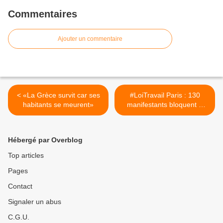
Commentaires
Ajouter un commentaire
< «La Grèce survit car ses
#LoiTravail Paris : 130
habitants se meurent»
manifestants bloquent 3
fast-food (McDonald's,
Quick et Subway) à Gare
du Nord >
Hébergé par Overblog
Top articles
Pages
Contact
Signaler un abus
C.G.U.