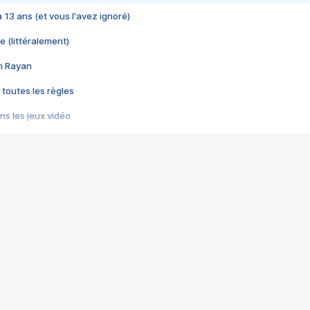
 a 13 ans (et vous l'avez ignoré)
e (littéralement)
im Rayan
 toutes les règles
s les jeux vidéo
us choquant de Rockstar ? - Le scandale BULLY
e plus moche de Steam
du RÊVE tourne au CAUCHEMAR
pendant 8 heures
it… à tort
umiliés par un jeu vidéo
ire - Final Fantasy 8