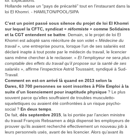
loi. Explications.
Hollande refuse un "pays de précarité" tout en l'instaurant dans la
loi El Khomri. - HAMILTON/POOL/SIPA
C’est un point passé sous silence du projet de loi El Khomri
sur lequel la CFTC, syndicat «
réformiste
» comme Solidaires
et la CGT entendent se battre
. Demain, si le projet de loi El
Khomri est adopté sans réécriture de son volet «
Médecine du
travail
», une entreprise pourra, lorsque l’un de ses salariés est
déclaré inapte à tout poste par le médecin du travail, le licencier
sans même chercher à le reclasser. «
Et l’employeur ne sera plus
comptable des effets du travail qu’il propose sur la santé de ses
salariés
», affirme l’inspectrice Astrid Toussaint, syndiqué à Sud-
Travail.
Comment en est-on arrivé là quand en 2013 selon la
Dares, 63 700 personnes se sont inscrites à Pôle Emploi à la
suite d’un licenciement pour inaptitude physique
? Le plus
souvent parce qu’elles souffraient de troubles musculetto-
squelettiques ou avaient été confrontées à un risque psycho-
social ?
En deux temps
.
De fait,
dès septembre 2015
, la loi portée par l’ancien ministre
du travail François Rebsamen a déjà dispensé les employeurs de
prouver qu’ils avaient recherché effectivement un nouveau job à
leurs personnels usés, avant de les licencier. Alors qu’avant ils