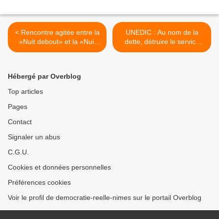
< Rencontre agitée entre la
UNEDIC : Au nom de la
«Nuit debout» et la «Nuit
dette, détruire le service
des débats» (Vidéo) - La
public de l’emploi pour
maire de Paris a été
mieux diminuer
interpellée par des
l’indemnisation du chômage
Hébergé par Overblog
membres de la « Nuit
>
Debout » alors qu’elle
Top articles
dialoguait avec Edwy Plenel
Pages
dans le cadre d’une soirée
organisée par la Revue du
Contact
Crieur à l’occasion de la «
Nuit des débats »
Signaler un abus
C.G.U.
Cookies et données personnelles
Préférences cookies
Voir le profil de democratie-reelle-nimes sur le portail Overblog