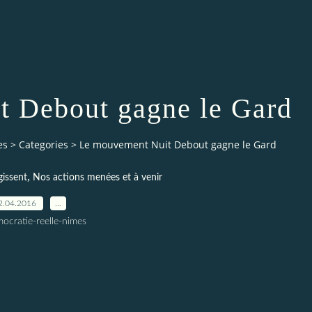
 Debout gagne le Gard
es
>
Categories
>
Le mouvement Nuit Debout gagne le Gard
,
gissent
Nos actions menées et à venir
2.04.2016
…
ocratie-reelle-nimes