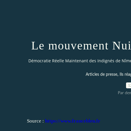
Le mouvement Nuit
Démocratie Réelle Maintenant des Indignés de Nîm
,
Articles de presse
Ils réa
1
Par dem
Source :
https://www.francebleu.fr