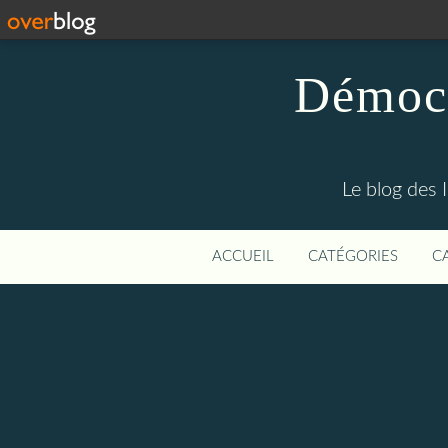
Démocr
Le blog des 
ACCUEIL
CATÉGORIES
C