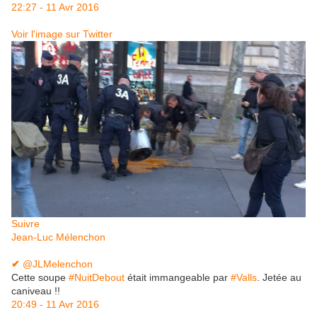
22:27 - 11 Avr 2016
Voir l'image sur Twitter
Suivre
Jean-Luc Mélenchon
✔
‎@JLMelenchon
Cette soupe
#
NuitDebout
était immangeable par
#
Valls
. Jetée au
caniveau !!
20:49 - 11 Avr 2016