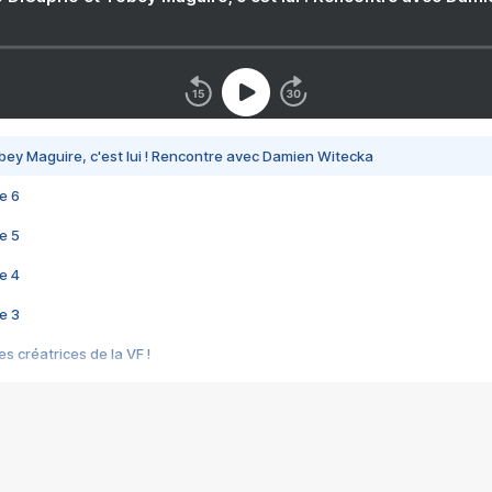
bey Maguire, c'est lui ! Rencontre avec Damien Witecka
e 6
e 5
e 4
e 3
s créatrices de la VF !
e 2
e 1
e Mektoub My Love arrive enfin ! Rencontre avec Shaïn Boumedine et Sal