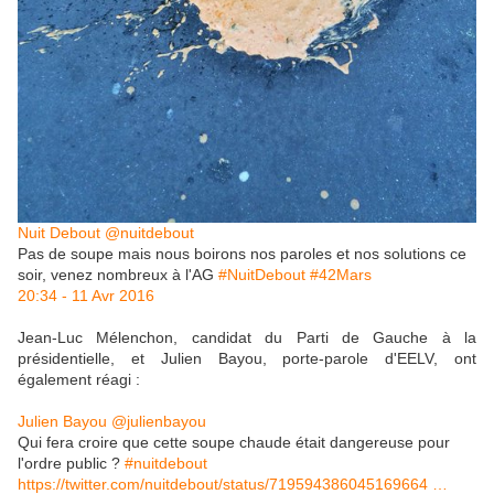
Nuit Debout
‎@nuitdebout
Pas de soupe mais nous boirons nos paroles et nos solutions ce
soir, venez nombreux à l'AG
#
NuitDebout
#
42Mars
20:34 - 11 Avr 2016
Jean-Luc Mélenchon,
candidat du Parti de Gauche à la
présidentielle, et Julien Bayou, porte-parole d'EELV, ont
également réagi
:
Julien Bayou
‎@julienbayou
Qui fera croire que cette soupe chaude était dangereuse pour
l'ordre public ?
#
nuitdebout
https://
twitter.com/nuitdebout/sta
tus/719594386045169664
…