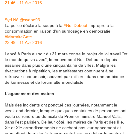
21:46 - 11 Avr 2016
Syd Né
‎@sydne93
La police déclare la soupe à la
#
NuitDebout
impropre à la
consommation en raison d'un surdosage en démocratie.
#
MarmiteGate
23:49 - 11 Avr 2016
Lancé à Paris au soir du 31 mars contre le projet de loi travail "et
le monde qui va avec", le mouvement Nuit Debout a depuis
essaimé dans plus d'une cinquantaine de villes. Malgré les
évacuations à répétition, les manifestants continuent à se
retrouver chaque soir, souvent par milliers, dans une ambiance
de kermesse et de forum altermondialiste.
L'agacement des maires
Mais des incidents ont ponctué ces journées, notamment le
week-end dernier, lorsque quelques centaines de personnes ont
voulu se rendre au domicile du Premier ministre Manuel Valls,
dans l'est parisien. De leur côté, les maires de Paris et des IIIe,
Xe et XIe arrondissements ne cachent pas leur agacement et
promettent de rester "intransigeants face aux débordements et