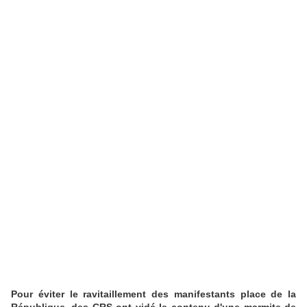
Pour éviter le ravitaillement des manifestants place de la
République, des CRS ont vidé le contenu d'une marmite de