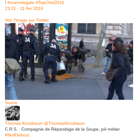
!
#
marmitegate
#
TopChef2016
23:21 - 11 Avr 2016
Voir l'image sur Twitter
Suivre
Thomas Kirszbaum
‎@ThomasKirszbaum
C.R.S. : Compagnie de Répandage de la Soupe, joli métier.
#
NuitDebout