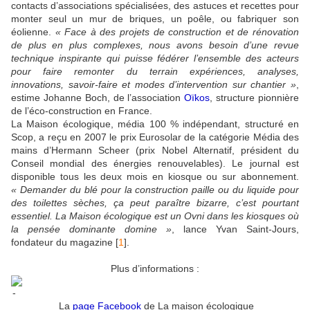
contacts d’associations spécialisées, des astuces et recettes pour
monter seul un mur de briques, un poêle, ou fabriquer son
éolienne.
« Face à des projets de construction et de rénovation
de plus en plus complexes, nous avons besoin d’une revue
technique inspirante qui puisse fédérer l’ensemble des acteurs
pour faire remonter du terrain expériences, analyses,
innovations, savoir-faire et modes d’intervention sur chantier »
,
estime Johanne Boch, de l’association
Oïkos
, structure pionnière
de l’éco-construction en France.
La Maison écologique, média 100 % indépendant, structuré en
Scop, a reçu en 2007 le prix Eurosolar de la catégorie Média des
mains d’Hermann Scheer (prix Nobel Alternatif, président du
Conseil mondial des énergies renouvelables). Le journal est
disponible tous les deux mois en kiosque ou sur abonnement.
« Demander du blé pour la construction paille ou du liquide pour
des toilettes sèches, ça peut paraître bizarre, c’est pourtant
essentiel. La Maison écologique est un Ovni dans les kiosques où
la pensée dominante domine »
, lance Yvan Saint-Jours,
fondateur du magazine
[
1
]
.
Plus d’informations :
La
page Facebook
de La maison écologique