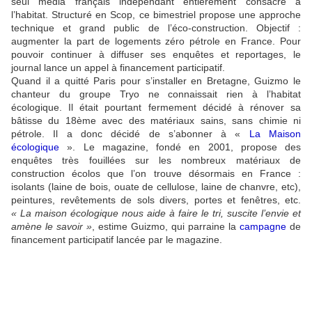
seul média français indépendant entièrement consacré à
l’habitat. Structuré en Scop, ce bimestriel propose une approche
technique et grand public de l’éco-construction. Objectif :
augmenter la part de logements zéro pétrole en France. Pour
pouvoir continuer à diffuser ses enquêtes et reportages, le
journal lance un appel à financement participatif.
Quand il a quitté Paris pour s’installer en Bretagne, Guizmo le
chanteur du groupe Tryo ne connaissait rien à l’habitat
écologique. Il était pourtant fermement décidé à rénover sa
bâtisse du 18ème avec des matériaux sains, sans chimie ni
pétrole. Il a donc décidé de s’abonner à «
La Maison
écologique
». Le magazine, fondé en 2001, propose des
enquêtes très fouillées sur les nombreux matériaux de
construction écolos que l’on trouve désormais en France :
isolants (laine de bois, ouate de cellulose, laine de chanvre, etc),
peintures, revêtements de sols divers, portes et fenêtres, etc.
« La maison écologique nous aide à faire le tri, suscite l’envie et
amène le savoir »
, estime Guizmo, qui parraine la
campagne
de
financement participatif lancée par le magazine.