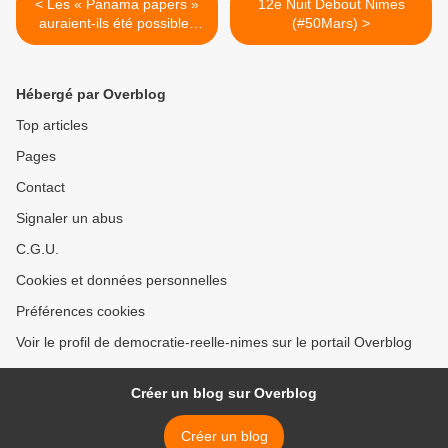
< Les « Panama papers »
12e Nuit Debout Nimes
auraient-ils été possibles
(#50Mars) >
avec la directive sur le
secret des affaires
Hébergé par Overblog
Top articles
Pages
Contact
Signaler un abus
C.G.U.
Cookies et données personnelles
Préférences cookies
Voir le profil de democratie-reelle-nimes sur le portail Overblog
Créer un blog sur Overblog
Créer un blog