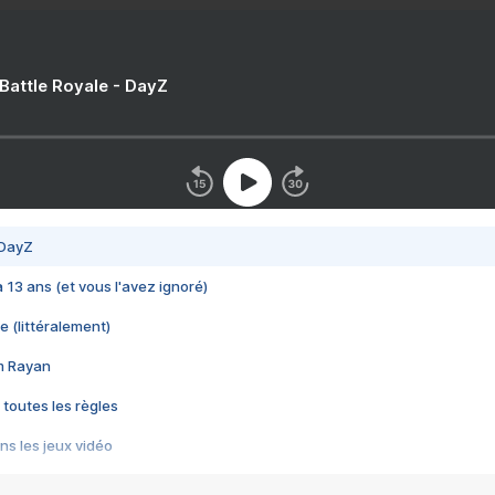
 Battle Royale - DayZ
 DayZ
 a 13 ans (et vous l'avez ignoré)
e (littéralement)
im Rayan
 toutes les règles
s les jeux vidéo
us choquant de Rockstar ? - Le scandale BULLY