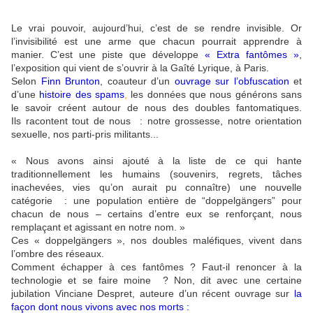
Le vrai pouvoir, aujourd’hui, c’est de se rendre invisible. Or
l’invisibilité est une arme que chacun pourrait apprendre à
manier. C’est une piste que développe
« Extra fantômes »
,
l’exposition qui vient de s’ouvrir à la Gaîté Lyrique, à Paris.
Selon
Finn Brunton
, coauteur d’un
ouvrage sur l’obfuscation
et
d’une
histoire des spams
,
les données que nous générons sans
le savoir créent autour de nous des doubles fantomatiques.
Ils racontent tout de nous : notre grossesse, notre orientation
sexuelle, nos parti-pris militants...
« Nous avons ainsi ajouté à la liste de ce qui hante
traditionnellement les humains (souvenirs, regrets, tâches
inachevées, vies qu’on aurait pu connaître) une nouvelle
catégorie : une population entière de “doppelgängers” pour
chacun de nous – certains d’entre eux se renforçant, nous
remplaçant et agissant en notre nom. »
Ces « doppelgängers », nos doubles maléfiques, vivent dans
l’ombre des réseaux.
Comment échapper à ces fantômes ? Faut-il renoncer à la
technologie et se faire moine ? Non, dit avec une certaine
jubilation Vinciane Despret, auteure d’un récent ouvrage sur
la
façon dont nous vivons avec nos morts
: