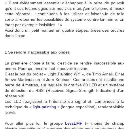
« Il est évidemment essentiel d’échapper à la prise de pouvoir
qu’ont ces technologies sur nos vies mais j’aime tellement mieux
cette réponse : continuons à les utiliser et faisons-le de telle
sorte à retourner les possibilités du système contre lui-même. En
étant par exemple invisibles ! »
Voici donc un petit manuel en quatre étapes, tirées des œuvres
dans l’expo.
1 Se rendre inaccessible aux ondes
La première chose à faire, c’est de se rendre inaccessible aux
ondes. Pour ça, encore faut-il pouvoir les voir.
C’est le but du projet « Light Painting Wifi », de Timo Arnall, Einar
Sneve Martinussen et Jorn Knutsen. Ces artistes ont installé une
barre de 4 mètres, sur laquelle ils ont fixé 80 LED et un système
de détection du RSSI (Received Signal Strength Indication) d’un
réseau wifi.
Les LED réagissent à l’intensité du signal et, combinées à la
technique du
« light-painting »
(longue exposition), rendent visible
le wifi.
Pour aller plus loi, le groupe
LessEMF
(« moins de champ
électro-magnétique ») propose des objets pour se protéger des