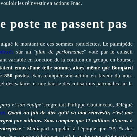
ouloir les réinvestir en actions Fnac.
e poste ne passent pas
vulgué le montant de ces sommes rondelettes. Le palmipède
ndexée
sur un "
plan de performance
" voté par le conseil
tant variable en fonction de la cotation du groupe en bourse
.
'étaient émus d'une telle somme,
alors même que Bompard
e 850 postes
. Sans compter son action en faveur du non-
l des salaires et une baisse des cotisations patronales sur la
pard et son équipe
", regrettait Philippe Coutanceau, délégué
rt
.
Quant au fait de dire qu’il va tout réinvestir, c’est une
argent par millions. Sans compter que 11 millions d’euros à
entreprise
."
Mediapart rappelait à l'époque que "
90 % des
s leur salaire (plafonnée, ndlr), en fonction d’objectifs à