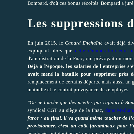
Bompard, d'où ces bonus récoltés. Bompard a juré v
Les suppressions d
En juin 2015, le
Canard Enchaîné
avait déjà di
expliquait alors que
cette rémunération était i
d'aministration de la Fnac, qui prévoyait un mon
Déjà à l'époque, les salariés de l'entreprise s
avait mené la bataille pour supprimer près d
remplacement de certains départs, mais aussi un ge
mutuelle et le contrat prévoyance des employés.
"On ne touche que des miettes par rapport à Bom
syndical CGT au siège de la Fnac,
dans Mediapa
farce : au final, il va quand même toucher de l’
provisionner, c’est un coût faramineux pour l’
employés ont également une part de variable dan