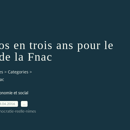
os en trois ans pour le
e la Fnac
es
>
Categories
>
nac
onomie et social
8.04.2016
…
ocratie-reelle-nimes