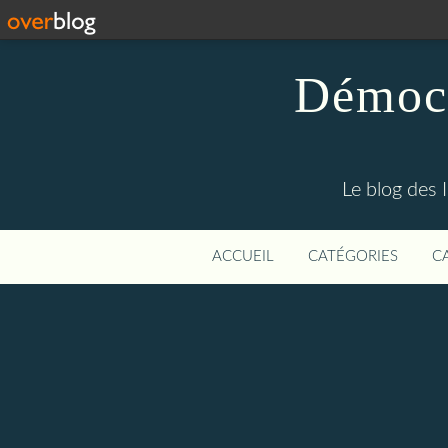
Démocr
Le blog des 
ACCUEIL
CATÉGORIES
C