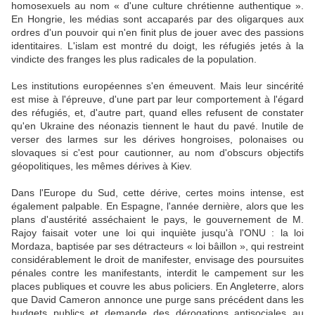
homosexuels au nom « d'une culture chrétienne authentique ».
En Hongrie, les médias sont accaparés par des oligarques aux
ordres d'un pouvoir qui n'en finit plus de jouer avec des passions
identitaires. L'islam est montré du doigt, les réfugiés jetés à la
vindicte des franges les plus radicales de la population.
Les institutions européennes s'en émeuvent. Mais leur sincérité
est mise à l'épreuve, d'une part par leur comportement à l'égard
des réfugiés, et, d'autre part, quand elles refusent de constater
qu'en Ukraine des néonazis tiennent le haut du pavé. Inutile de
verser des larmes sur les dérives hongroises, polonaises ou
slovaques si c'est pour cautionner, au nom d'obscurs objectifs
géopolitiques, les mêmes dérives à Kiev.
Dans l'Europe du Sud, cette dérive, certes moins intense, est
également palpable. En Espagne, l'année dernière, alors que les
plans d'austérité asséchaient le pays, le gouvernement de M.
Rajoy faisait voter une loi qui inquiète jusqu'à l'ONU : la loi
Mordaza, baptisée par ses détracteurs « loi bâillon », qui restreint
considérablement le droit de manifester, envisage des poursuites
pénales contre les manifestants, interdit le campement sur les
places publiques et couvre les abus policiers. En Angleterre, alors
que David Cameron annonce une purge sans précédent dans les
budgets publics et demande des dérogations antisociales au