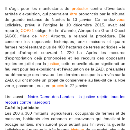
Il s’agit pour les manifestants de
protester
contre d’éventuels
arrêtés d’expulsion, qui pourraient
être
prononcés par le tribunal
de grande instance de Nantes le 13 janvier. Ce rendez-
vous
judiciaire, prévu à l’origine le 10 décembre 2015, avait été
reporté,
COP21
oblige. En fin d’année, Aéroport du Grand Ouest
(AGO), filiale de
Vinci
Airports, a relancé la procédure. Elle
concerne les opposants historiques, onze maisons et quatre
fermes représentant plus de 400 hectares de terres agricoles – le
projet d’aéroport couvrant 1 220 ha. Après les mesures
d’expropriation déjà prononcées et les recours des opposants
rejetés en juillet par la
justice
, cette nouvelle étape signifierait un
feu vert pour les expulsions
et l’évacuation de la ZAD, préalables
au démarrage des travaux. Les derniers occupants arrivés sur la
ZAD, qui ont monté un projet de conserverie au lieu-dit de la Noé
verte, passeront, eux, en
procès
le 27 janvier.
Lire aussi :
Notre-Dame-des-Landes : la justice rejette tous les
recours contre l’aéroport
Guérilla judiciaire
Les 200 à 300 militants, agriculteurs, occupants de fermes et de
maisons, habitants des cabanes et caravanes qui émaillent le
bocage nantais, n’en auront pour autant pas fini avec la guérilla
judiciaire qui marque la très longue
histoire
de ce projet, vieux de