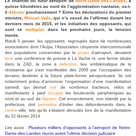
Le chantier du futur aéroport de
Notre-Dame-des-Landes
, à
quinze kilomètres au nord de l’agglomération nantaise, va-t-
il
débuter
prochainement ? Entre les déclarations du premier
ministre,
Manuel Valls
, qui n’a cessé de l’affirmer durant les
derniers mois de 2015, et les initiatives des opposants, qui
vont se
multiplier
dans les prochains jours, la tension
monte.
Mardi 5 janvier, les opposants, regroupés dans de nombreuses
associations dont l’Acipa, l’Association citoyenne intercommunale
des populations concernées par le
projet
d’aéroport, devaient
tenir
une conférence de presse à La Vache rit, une ferme située
dans la ZAD, la zone à
défendre
, lieu emblématique de la
résistance qui s’est manifestée dès 2009 par l’occupation des
terrains destinés à la future plate-forme aéroportuaire. Ils ont
notamment prévu d’annoncer l’organisation d’une manifestation
samedi, qui devrait
voir
de nombreux tracteurs, vélos et
manifestants à pied
occuper
les boulevards périphériques au
nord et au sud de
Nantes
. Cet encerclement, non interdit par la
préfecture, doit
permettre
d’éviter des débordements dans le
centre
-ville, tels qu’ils s’étaient déroulés lors de la manifestation
du 22 février 2014.
Lire aussi :
Plusieurs milliers d’opposants à l’aéroport de Notre-
Dame-des-Landes réunis avant l’ultime décision judiciaire