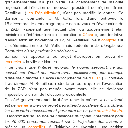
gouvernementale n’a pas varié. Le changement de majorité
régionale et l’élection du nouveau président de région, Bruno
Retailleau (
Les Républicains
), n’ont pas modifié la donne. Ce
dernier a demandé à M. Valls, lors d’une entrevue le
15 décembre, le démarrage rapide des travaux et l’évacuation de
la ZAD. Rappelant que l’actuel chef du gouvernement était
ministre de l’intérieur lors de l’opération «
César
», une tentative
d’évacuation en novembre 2012, M. Retailleau veut
compter
sur
la détermination de M. Valls, mais redoute
« le triangle des
Bermudes où se perdent les décisions »
.
Samedi, les opposants au projet d’aéroport ont prévu d’«
encercler
» la ville de Nantes
« Je crains que l’intérêt régional, le nouvel aéroport, ne soit
sacrifié sur l’autel des manœuvres politiciennes, par exemple
d’une main tendue à Cécile Duflot
[chef de file d’
EELV
]
»
, confie-t-
il au
Monde
. M. Retailleau redoute en outre que, si l’évacuation
de la ZAD n’est pas menée avant mars, elle ne devienne
impossible à un an de l’élection présidentielle.
Du côté gouvernemental, la thèse reste la même.
« La volonté
est de
mener
à bien ce projet très attendu localement. Il a obtenu
les feux verts nécessaires et permettra de ne pas
devoir
étendre
l’aéroport actuel, source de nuisances multiples, notamment pour
les 40 000 personnes résidant sur la trajectoire des avions »,
précise un
conseiller
. A l’initiative de riverains, une pétition