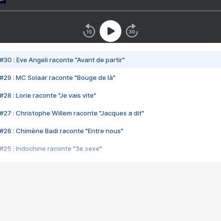
#30 : Eve Angeli raconte "Avant de partir"
#29 : MC Solaar raconte "Bouge de là"
28 : Lorie raconte "Je vais vite"
#27 : Christophe Willem raconte "Jacques a dit"
#26 : Chimène Badi raconte "Entre nous"
#25 : Indochine raconte "3e sexe"
#24 : Zaho raconte "C'est chelou"
#23 : Patrick Bruel raconte "Au café des délices"
#22 : Kyo raconte "Le chemin"
#21 : Nolwenn Leroy raconte "Cassé"