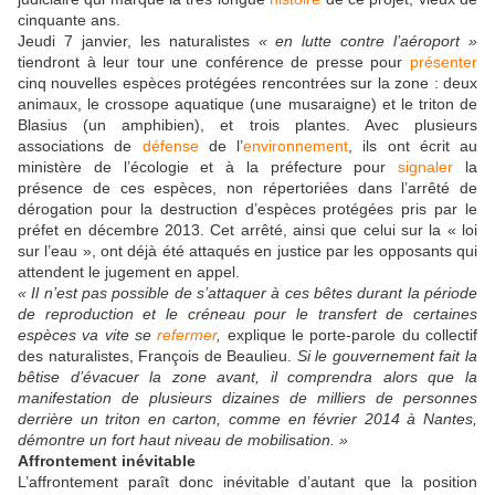
cinquante ans.
Jeudi 7 janvier, les naturalistes
« en lutte contre l’aéroport »
tiendront à leur tour une conférence de presse pour
présenter
cinq nouvelles espèces protégées rencontrées sur la zone : deux
animaux, le crossope aquatique (une musaraigne) et le triton de
Blasius (un amphibien), et trois plantes. Avec plusieurs
associations de
défense
de l’
environnement
, ils ont écrit au
ministère de l’écologie et à la préfecture pour
signaler
la
présence de ces espèces, non répertoriées dans l’arrêté de
dérogation pour la destruction d’espèces protégées pris par le
préfet en décembre 2013. Cet arrêté, ainsi que celui sur la « loi
sur l’eau », ont déjà été attaqués en justice par les opposants qui
attendent le jugement en appel.
« Il n’est pas possible de s’attaquer
à ces bêtes durant la période
de reproduction et le créneau pour le transfert de certaines
espèces va vite se
refermer
,
explique le porte-parole du collectif
des naturalistes, François de Beaulieu.
Si le gouvernement fait la
bêtise d’évacuer la zone avant, il comprendra alors que la
manifestation de plusieurs dizaines de milliers de personnes
derrière un triton en carton, comme en février 2014 à Nantes,
démontre un fort haut niveau de mobilisation. »
Affrontement inévitable
L’affrontement paraît donc inévitable d’autant que la position