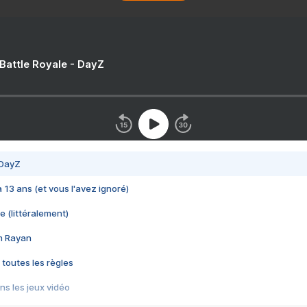
 Battle Royale - DayZ
 DayZ
 a 13 ans (et vous l'avez ignoré)
e (littéralement)
im Rayan
 toutes les règles
s les jeux vidéo