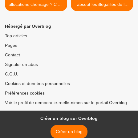
allocations chômage ? C'est
absout les illégalités de la
ce que recommande la
ferme-usine des Mille
Cour des comptes et
vaches >
Hollande veut suivre la
Hébergé par Overblog
recommandation
Top articles
Pages
Contact
Signaler un abus
C.G.U.
Cookies et données personnelles
Préférences cookies
Voir le profil de democratie-reelle-nimes sur le portail Overblog
Créer un blog sur Overblog
Créer un blog