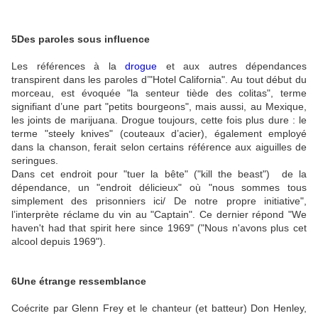
5
Des paroles sous influence
Les références à la
drogue
et aux autres dépendances
transpirent dans les paroles d’"Hotel California". Au tout début du
morceau, est évoquée "la senteur tiède des colitas", terme
signifiant d’une part "petits bourgeons", mais aussi, au Mexique,
les joints de marijuana. Drogue toujours, cette fois plus dure : le
terme "steely knives" (couteaux d’acier), également employé
dans la chanson, ferait selon certains référence aux aiguilles de
seringues.
Dans cet endroit pour "tuer la bête" ("kill the beast") de la
dépendance, un "endroit délicieux" où "nous sommes tous
simplement des prisonniers ici/ De notre propre initiative",
l’interprète réclame du vin au "Captain". Ce dernier répond "We
haven't had that spirit here since 1969" ("Nous n'avons plus cet
alcool depuis 1969").
6
Une étrange ressemblance
Coécrite par Glenn Frey et le chanteur (et batteur) Don Henley,