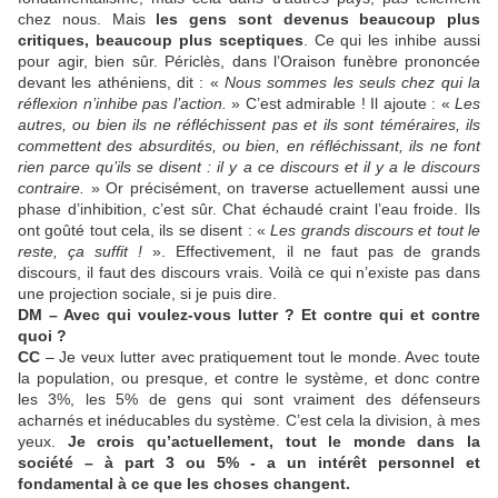
chez nous. Mais
les gens sont devenus beaucoup plus
critiques, beaucoup plus sceptiques
. Ce qui les inhibe aussi
pour agir, bien sûr. Périclès, dans l’Oraison funèbre prononcée
devant les athéniens, dit : «
Nous sommes les seuls chez qui la
réflexion n’inhibe pas l’action.
» C’est admirable ! Il ajoute : «
Les
autres, ou bien ils ne réfléchissent pas et ils sont téméraires, ils
commettent des absurdités, ou bien, en réfléchissant, ils ne font
rien parce qu’ils se disent : il y a ce discours et il y a le discours
contraire.
» Or précisément, on traverse actuellement aussi une
phase d’inhibition, c’est sûr. Chat échaudé craint l’eau froide. Ils
ont goûté tout cela, ils se disent : «
Les grands discours et tout le
reste, ça suffit !
». Effectivement, il ne faut pas de grands
discours, il faut des discours vrais. Voilà ce qui n’existe pas dans
une projection sociale, si je puis dire.
DM – Avec qui voulez-vous lutter ? Et contre qui et contre
quoi ?
CC
– Je veux lutter avec pratiquement tout le monde. Avec toute
la population, ou presque, et contre le système, et donc contre
les 3%, les 5% de gens qui sont vraiment des défenseurs
acharnés et inéducables du système. C’est cela la division, à mes
yeux.
Je crois qu’actuellement, tout le monde dans la
société – à part 3 ou 5% - a un intérêt personnel et
fondamental à ce que les choses changent.