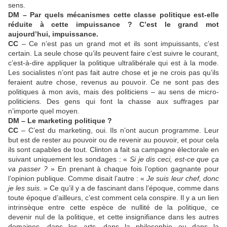
sens.
DM – Par quels mécanismes cette classe politique est-elle
réduite à cette impuissance ? C’est le grand mot
aujourd’hui, impuissance.
CC
– Ce n’est pas un grand mot et ils sont impuissants, c’est
certain. La seule chose qu’ils peuvent faire c’est suivre le courant,
c’est-à-dire appliquer la politique ultralibérale qui est à la mode.
Les socialistes n’ont pas fait autre chose et je ne crois pas qu’ils
feraient autre chose, revenus au pouvoir. Ce ne sont pas des
politiques à mon avis, mais des politiciens – au sens de micro-
politiciens. Des gens qui font la chasse aux suffrages par
n’importe quel moyen.
DM – Le marketing politique ?
CC
– C’est du marketing, oui. Ils n’ont aucun programme. Leur
but est de rester au pouvoir ou de revenir au pouvoir, et pour cela
ils sont capables de tout. Clinton a fait sa campagne électorale en
suivant uniquement les sondages : «
Si je dis ceci, est-ce que ça
va passer ?
» En prenant à chaque fois l’option gagnante pour
l’opinion publique. Comme disait l’autre : «
Je suis leur chef, donc
je les suis.
» Ce qu’il y a de fascinant dans l’époque, comme dans
toute époque d’ailleurs, c’est comment cela conspire. Il y a un lien
intrinsèque entre cette espèce de nullité de la politique, ce
devenir nul de la politique, et cette insignifiance dans les autres
domaines, dans les arts, dans la philosophie ou dans la