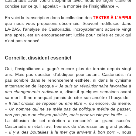
Castoriadis avait voulu s’exprimer avec nous de façon claire et
concise sur ce qu’il appelait « la montée de l’insignifiance ».
En voici la transcription dans la collection des
TEXTES À L’APPUI
que nous vous proposons désormais. Souvent rediffusée dans
LÀ-BAS, l’analyse de Castoriadis, incroyablement actuelle vingt
ans après, est un encouragement lucide pour celles et ceux qui
n’ont pas renoncé.
Corneille, dissident essentiel
Oui, l’insignifiance a gagné encore plus de terrain depuis vingt
ans. Mais pas question d’abdiquer pour autant. Castoriadis n’a
pas sombré dans le renoncement esthète, ni dans le cynisme
mitterrandien de l’époque
« Je suis un révolutionnaire favorable à
des changements radicaux »
, disait-il quelques semaines avant
sa mort . Il ne manquait jamais de citer son ancêtre Thucydide :
« Il faut choisir, se reposer ou être libre »
, ou encore, du même,
« Un homme qui ne se mêle pas de politique mérite de passer,
non pas pour un citoyen paisible, mais pour un citoyen inutile. »
La diffusion de cet entretien a rencontré un grand succès.
Castoriadis en était ravi, heureux de s’adresser au grand public.
« Il y a des bouteilles à la mer qui arrivent à bon port »
, nous