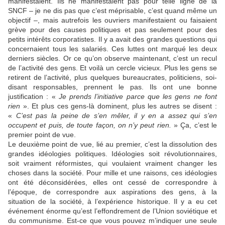
manifestaient. Ils ne manifestaient pas pour telle ligne de la
SNCF – je ne dis pas que c’est méprisable, c’est quand même un
objectif –, mais autrefois les ouvriers manifestaient ou faisaient
grève pour des causes politiques et pas seulement pour des
petits intérêts corporatistes. Il y a avait des grandes questions qui
concernaient tous les salariés. Ces luttes ont marqué les deux
derniers siècles. Or ce qu’on observe maintenant, c’est un recul
de l’activité des gens. Et voilà un cercle vicieux. Plus les gens se
retirent de l’activité, plus quelques bureaucrates, politiciens, soi-
disant responsables, prennent le pas. Ils ont une bonne
justification : «
Je prends l’initiative parce que les gens ne font
rien
». Et plus ces gens-là dominent, plus les autres se disent :
«
C’est pas la peine de s’en mêler, il y en a assez qui s’en
occupent et puis, de toute façon, on n’y peut rien.
» Ça, c’est le
premier point de vue.
Le deuxième point de vue, lié au premier, c’est la dissolution des
grandes idéologies politiques. Idéologies soit révolutionnaires,
soit vraiment réformistes, qui voulaient vraiment changer les
choses dans la société. Pour mille et une raisons, ces idéologies
ont été déconsidérées, elles ont cessé de correspondre à
l’époque, de correspondre aux aspirations des gens, à la
situation de la société, à l’expérience historique. Il y a eu cet
événement énorme qu’est l’effondrement de l’Union soviétique et
du communisme. Est-ce que vous pouvez m’indiquer une seule