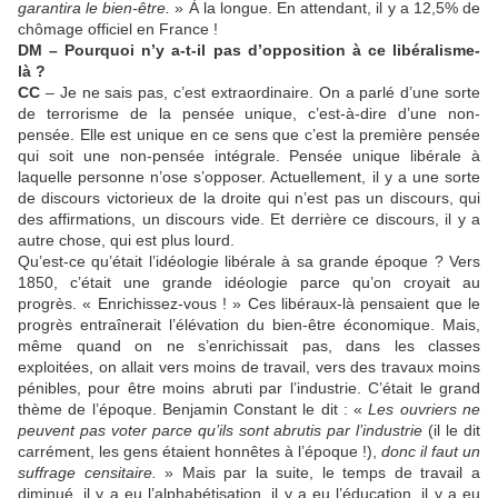
garantira le bien-être.
» À la longue. En attendant, il y a 12,5% de
chômage officiel en France !
DM – Pourquoi n’y a-t-il pas d’opposition à ce libéralisme-
là ?
CC
– Je ne sais pas, c’est extraordinaire. On a parlé d’une sorte
de terrorisme de la pensée unique, c’est-à-dire d’une non-
pensée. Elle est unique en ce sens que c’est la première pensée
qui soit une non-pensée intégrale. Pensée unique libérale à
laquelle personne n’ose s’opposer. Actuellement, il y a une sorte
de discours victorieux de la droite qui n’est pas un discours, qui
des affirmations, un discours vide. Et derrière ce discours, il y a
autre chose, qui est plus lourd.
Qu’est-ce qu’était l’idéologie libérale à sa grande époque ? Vers
1850, c’était une grande idéologie parce qu’on croyait au
progrès. « Enrichissez-vous ! » Ces libéraux-là pensaient que le
progrès entraînerait l’élévation du bien-être économique. Mais,
même quand on ne s’enrichissait pas, dans les classes
exploitées, on allait vers moins de travail, vers des travaux moins
pénibles, pour être moins abruti par l’industrie. C’était le grand
thème de l’époque. Benjamin Constant le dit : «
Les ouvriers ne
peuvent pas voter parce qu’ils sont abrutis par l’industrie
(il le dit
carrément, les gens étaient honnêtes à l’époque !),
donc il faut un
suffrage censitaire.
» Mais par la suite, le temps de travail a
diminué, il y a eu l’alphabétisation, il y a eu l’éducation, il y a eu