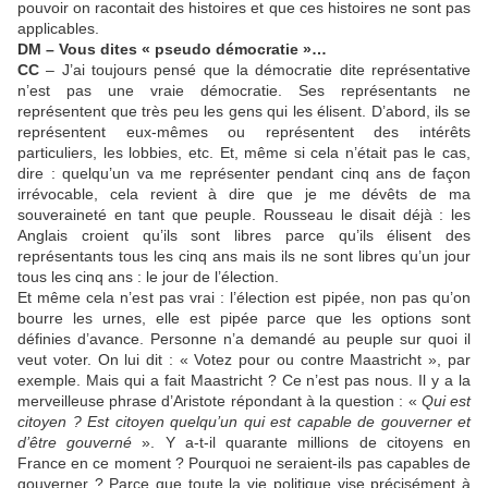
pouvoir on racontait des histoires et que ces histoires ne sont pas
applicables.
DM – Vous dites « pseudo démocratie »…
CC
– J’ai toujours pensé que la démocratie dite représentative
n’est pas une vraie démocratie. Ses représentants ne
représentent que très peu les gens qui les élisent. D’abord, ils se
représentent eux-mêmes ou représentent des intérêts
particuliers, les lobbies, etc. Et, même si cela n’était pas le cas,
dire : quelqu’un va me représenter pendant cinq ans de façon
irrévocable, cela revient à dire que je me dévêts de ma
souveraineté en tant que peuple. Rousseau le disait déjà : les
Anglais croient qu’ils sont libres parce qu’ils élisent des
représentants tous les cinq ans mais ils ne sont libres qu’un jour
tous les cinq ans : le jour de l’élection.
Et même cela n’est pas vrai : l’élection est pipée, non pas qu’on
bourre les urnes, elle est pipée parce que les options sont
définies d’avance. Personne n’a demandé au peuple sur quoi il
veut voter. On lui dit : « Votez pour ou contre Maastricht », par
exemple. Mais qui a fait Maastricht ? Ce n’est pas nous. Il y a la
merveilleuse phrase d’Aristote répondant à la question : «
Qui est
citoyen ? Est citoyen quelqu’un qui est capable de gouverner et
d’être gouverné
». Y a-t-il quarante millions de citoyens en
France en ce moment ? Pourquoi ne seraient-ils pas capables de
gouverner ? Parce que toute la vie politique vise précisément à