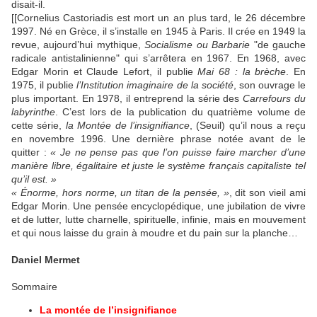
disait-il.
[[Cornelius Castoriadis est mort un an plus tard, le 26 décembre
1997. Né en Grèce, il s’installe en 1945 à Paris. Il crée en 1949 la
revue, aujourd’hui mythique,
Socialisme ou Barbarie
"de gauche
radicale antistalinienne" qui s’arrêtera en 1967. En 1968, avec
Edgar Morin et Claude Lefort, il publie
Mai 68 : la brèche
. En
1975, il publie
l’Institution imaginaire de la société
, son ouvrage le
plus important. En 1978, il entreprend la série des
Carrefours du
labyrinthe
. C’est lors de la publication du quatrième volume de
cette série,
la Montée de l’insignifiance
, (Seuil) qu’il nous a reçu
en novembre 1996. Une dernière phrase notée avant de le
quitter :
« Je ne pense pas que l’on puisse faire marcher d’une
manière libre, égalitaire et juste le système français capitaliste tel
qu’il est. »
« Énorme, hors norme, un titan de la pensée, »
, dit son vieil ami
Edgar Morin. Une pensée encyclopédique, une jubilation de vivre
et de lutter, lutte charnelle, spirituelle, infinie, mais en mouvement
et qui nous laisse du grain à moudre et du pain sur la planche…
Daniel Mermet
Sommaire
La montée de l’insignifiance