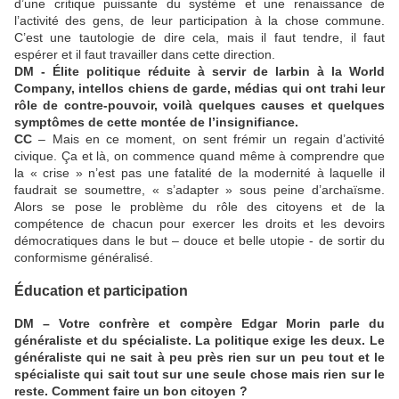
d’une critique puissante du système et une renaissance de
l’activité des gens, de leur participation à la chose commune.
C’est une tautologie de dire cela, mais il faut tendre, il faut
espérer et il faut travailler dans cette direction.
DM - Élite politique réduite à servir de larbin à la World
Company, intellos chiens de garde, médias qui ont trahi leur
rôle de contre-pouvoir, voilà quelques causes et quelques
symptômes de cette montée de l’insignifiance.
CC
– Mais en ce moment, on sent frémir un regain d’activité
civique. Ça et là, on commence quand même à comprendre que
la « crise » n’est pas une fatalité de la modernité à laquelle il
faudrait se soumettre, « s’adapter » sous peine d’archaïsme.
Alors se pose le problème du rôle des citoyens et de la
compétence de chacun pour exercer les droits et les devoirs
démocratiques dans le but – douce et belle utopie - de sortir du
conformisme généralisé.
Éducation et participation
DM – Votre confrère et compère Edgar Morin parle du
généraliste et du spécialiste. La politique exige les deux. Le
généraliste qui ne sait à peu près rien sur un peu tout et le
spécialiste qui sait tout sur une seule chose mais rien sur le
reste. Comment faire un bon citoyen ?