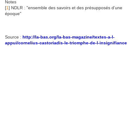
Notes
[
1
]
NDLR : "ensemble des savoirs et des présupposés d’une
époque"
Source :
http://la-bas.org/la-bas-magazine/textes-a-l-
appui/cornelius-castoriadis-le-triomphe-de-l-insignifiance