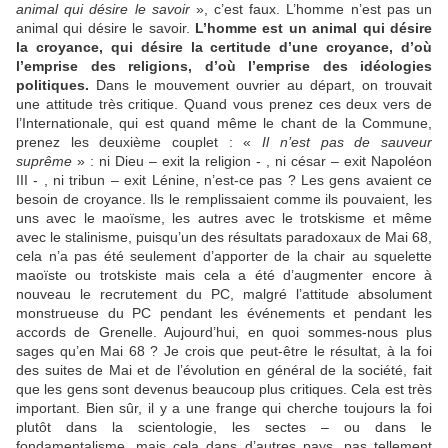
animal qui désire le savoir
», c’est faux. L’homme n’est pas un
animal qui désire le savoir.
L’homme est un animal qui désire
la croyance, qui désire la certitude d’une croyance, d’où
l’emprise des religions, d’où l’emprise des idéologies
politiques.
Dans le mouvement ouvrier au départ, on trouvait
une attitude très critique. Quand vous prenez ces deux vers de
l’Internationale, qui est quand même le chant de la Commune,
prenez les deuxième couplet : «
Il n’est pas de sauveur
suprême
» : ni Dieu – exit la religion - , ni césar – exit Napoléon
III - , ni tribun – exit Lénine, n’est-ce pas ? Les gens avaient ce
besoin de croyance. Ils le remplissaient comme ils pouvaient, les
uns avec le maoïsme, les autres avec le trotskisme et même
avec le stalinisme, puisqu’un des résultats paradoxaux de Mai 68,
cela n’a pas été seulement d’apporter de la chair au squelette
maoïste ou trotskiste mais cela a été d’augmenter encore à
nouveau le recrutement du PC, malgré l’attitude absolument
monstrueuse du PC pendant les événements et pendant les
accords de Grenelle. Aujourd’hui, en quoi sommes-nous plus
sages qu’en Mai 68 ? Je crois que peut-être le résultat, à la foi
des suites de Mai et de l’évolution en général de la société, fait
que les gens sont devenus beaucoup plus critiques. Cela est très
important. Bien sûr, il y a une frange qui cherche toujours la foi
plutôt dans la scientologie, les sectes – ou dans le
fondamentalisme, mais cela dans d’autres pays, pas tellement