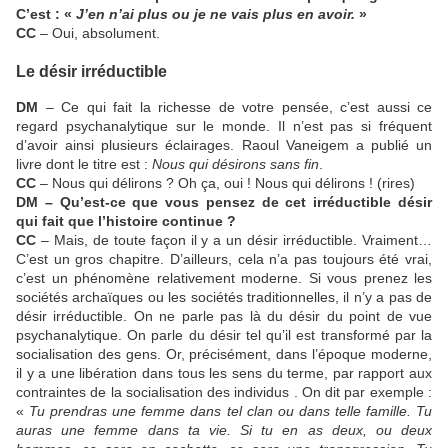
C’est : «
J’en n’ai plus ou je ne vais plus en avoir.
»
CC
– Oui, absolument.
Le désir irréductible
DM
– Ce qui fait la richesse de votre pensée, c’est aussi ce
regard psychanalytique sur le monde. Il n’est pas si fréquent
d’avoir ainsi plusieurs éclairages. Raoul Vaneigem a publié un
livre dont le titre est :
Nous qui désirons sans fin
.
CC
– Nous qui délirons ? Oh ça, oui ! Nous qui délirons ! (rires)
DM – Qu’est-ce que vous pensez de cet irréductible désir
qui fait que l’histoire continue ?
CC
– Mais, de toute façon il y a un désir irréductible. Vraiment…
C’est un gros chapitre. D’ailleurs, cela n’a pas toujours été vrai,
c’est un phénomène relativement moderne. Si vous prenez les
sociétés archaïques ou les sociétés traditionnelles, il n’y a pas de
désir irréductible. On ne parle pas là du désir du point de vue
psychanalytique. On parle du désir tel qu’il est transformé par la
socialisation des gens. Or, précisément, dans l’époque moderne,
il y a une libération dans tous les sens du terme, par rapport aux
contraintes de la socialisation des individus . On dit par exemple :
«
Tu prendras une femme dans tel clan ou dans telle famille. Tu
auras une femme dans ta vie. Si tu en as deux, ou deux