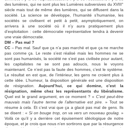
des lumières, qui ne sont plus les Lumières subversives du XVIII°
siècle mais tout de même des lumières, qui se diffusent dans la
société. La science se développe, l’humanité s’humanise, les
sociétés se civilisent et petit à petit, asymptotiquement, on
arrivera à une société où il n’y aura pratiquement plus
d’exploitation : cette démocratie représentative tendra à devenir
une vraie démocratie.
DM – Pas mal ?
CC
– Pas mal. Sauf que ça n’a pas marché et que ça ne marche
pas comme ça. Le reste s’est réalisé mais les hommes ne se
sont pas humanisés, la société ne s’est pas civilisée pour autant,
les capitalistes ne se sont pas adoucis, nous le voyons
maintenant. Ce n’est pas la faute des hommes, c’est le système.
Le résultat en est que, de l’intérieur, les gens ne croient plus à
cette idée. L’humeur, la disposition générale est une disposition
de résignation.
Aujourd’hui, ce qui domine, c’est la
résignation, même chez les représentants du libéralisme.
Quel est le grand argument, en ce moment ? «
C’est peut-être
mauvais mais l’autre terme de l’alternative est pire.
» Tout se
résume à cela. Et c’est vrai que ça a glacé pas mal de gens. Ils
se disent : «
Si on bouge trop, on va vers un nouveau goulag.
»
Voilà ce qu’il y a derrière cet épuisement idéologique de notre
époque, et je crois que nous n’en sortirons que par la résurgence