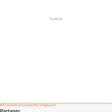
Publicité
#Economie et social
#Ils réagissent
Partager