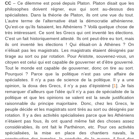
CC
– Ce dilemme est posé depuis Platon. Platon disait que les
philosophes doivent régner, eux qui sont au-dessus des
spécialistes. Dans la théorie de Platon, ils ont une vue du tout.
L’autre terme de l’alternative était la démocratie athénienne.
Qu’est-ce qu’ils faisaient, les Athéniens ? Voilà quelque chose de
très intéressant. Ce sont les Grecs qui ont inventé les élections.
C’est un fait historiquement attesté. Ils ont peut-être eu tort, mais
ils ont inventé les élections ! Qui élisait-on à Athènes ? On
n’élisait pas les magistrats. Les magistrats étaient désignés par
tirage au sort ou par rotation. Pour Aristote, souvenez-vous, un
citoyen est celui qui est capable de gouverner et d’être gouverné.
Tout le monde est capable de gouverner, donc on tire au sort.
Pourquoi ? Parce que la politique n’est pas une affaire de
spécialistes. Il n’y a pas de science de la politique. Il y a une
opinion, la doxa des Grecs, il n’y a pas d’épistémè
[
1
]
. Je fais
remarquer d’ailleurs que l’idée qu’il n’y a pas de spécialiste de la
politique et que les opinions se valent est la seule justification
raisonnable du principe majoritaire. Donc, chez les Grecs, le
peuple décide et les magistrats sont tirés au sort ou désignés par
rotation. Il y a des activités spécialisées parce que les Athéniens
n’étaient pas fous, ils ont quand même fait des choses assez
considérables, ils ont fait le Parthénon, etc. Pour ces activités
spécialisées, la mise en place des chantiers navals, la
construction des temples, la conduite de la guerre, il faut des