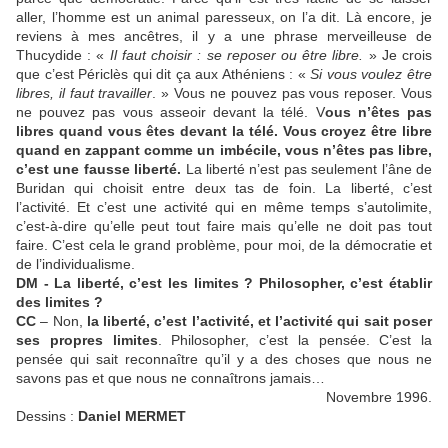
aller, l’homme est un animal paresseux, on l’a dit. Là encore, je
reviens à mes ancêtres, il y a une phrase merveilleuse de
Thucydide : «
Il faut choisir : se reposer ou être libre.
» Je crois
que c’est Périclès qui dit ça aux Athéniens : «
Si vous voulez être
libres, il faut travailler
. » Vous ne pouvez pas vous reposer. Vous
ne pouvez pas vous asseoir devant la télé. V
ous n’êtes pas
libres quand vous êtes devant la télé. Vous croyez être libre
quand en zappant comme un imbécile, vous n’êtes pas libre,
c’est une fausse liberté.
La liberté n’est pas seulement l’âne de
Buridan qui choisit entre deux tas de foin. La liberté, c’est
l’activité. Et c’est une activité qui en même temps s’autolimite,
c’est-à-dire qu’elle peut tout faire mais qu’elle ne doit pas tout
faire. C’est cela le grand problème, pour moi, de la démocratie et
de l’individualisme.
DM - La liberté, c’est les limites ? Philosopher, c’est établir
des limites ?
CC
– Non,
la liberté, c’est l’activité, et l’activité qui sait poser
ses propres limites
. Philosopher, c’est la pensée. C’est la
pensée qui sait reconnaître qu’il y a des choses que nous ne
savons pas et que nous ne connaîtrons jamais…
Novembre 1996.
Dessins :
Daniel MERMET