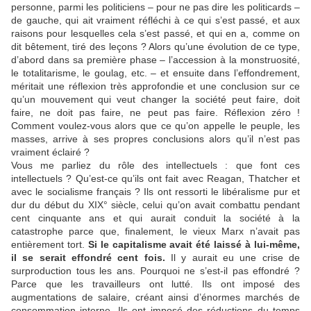
personne, parmi les politiciens – pour ne pas dire les politicards –
de gauche, qui ait vraiment réfléchi à ce qui s’est passé, et aux
raisons pour lesquelles cela s’est passé, et qui en a, comme on
dit bêtement, tiré des leçons ? Alors qu’une évolution de ce type,
d’abord dans sa première phase – l’accession à la monstruosité,
le totalitarisme, le goulag, etc. – et ensuite dans l’effondrement,
méritait une réflexion très approfondie et une conclusion sur ce
qu’un mouvement qui veut changer la société peut faire, doit
faire, ne doit pas faire, ne peut pas faire. Réflexion zéro !
Comment voulez-vous alors que ce qu’on appelle le peuple, les
masses, arrive à ses propres conclusions alors qu’il n’est pas
vraiment éclairé ?
Vous me parliez du rôle des intellectuels : que font ces
intellectuels ? Qu’est-ce qu’ils ont fait avec Reagan, Thatcher et
avec le socialisme français ? Ils ont ressorti le libéralisme pur et
dur du début du XIX° siècle, celui qu’on avait combattu pendant
cent cinquante ans et qui aurait conduit la société à la
catastrophe parce que, finalement, le vieux Marx n’avait pas
entièrement tort.
Si le capitalisme avait été laissé à lui-même,
il se serait effondré cent fois.
Il y aurait eu une crise de
surproduction tous les ans. Pourquoi ne s’est-il pas effondré ?
Parce que les travailleurs ont lutté. Ils ont imposé des
augmentations de salaire, créant ainsi d’énormes marchés de
consommation interne. Ils ont imposé des réductions du temps