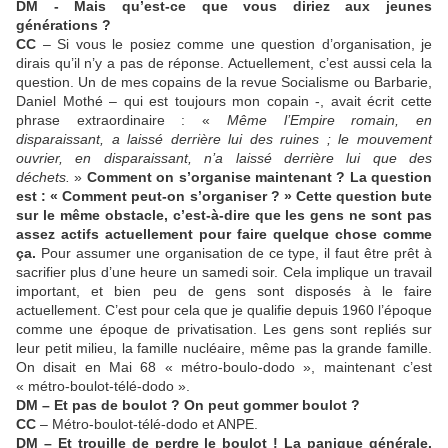
DM - Mais qu’est-ce que vous diriez aux jeunes
générations ?
CC
– Si vous le posiez comme une question d’organisation, je
dirais qu’il n’y a pas de réponse. Actuellement, c’est aussi cela la
question. Un de mes copains de la revue Socialisme ou Barbarie,
Daniel Mothé – qui est toujours mon copain -, avait écrit cette
phrase extraordinaire : «
Même l’Empire romain, en
disparaissant, a laissé derrière lui des ruines ; le mouvement
ouvrier, en disparaissant, n’a laissé derrière lui que des
déchets.
»
Comment on s’organise maintenant ? La question
est : « Comment peut-on s’organiser ? » Cette question bute
sur le même obstacle, c’est-à-dire que les gens ne sont pas
assez actifs actuellement pour faire quelque chose comme
ça.
Pour assumer une organisation de ce type, il faut être prêt à
sacrifier plus d’une heure un samedi soir. Cela implique un travail
important, et bien peu de gens sont disposés à le faire
actuellement. C’est pour cela que je qualifie depuis 1960 l’époque
comme une époque de privatisation. Les gens sont repliés sur
leur petit milieu, la famille nucléaire, même pas la grande famille.
On disait en Mai 68 « métro-boulo-dodo », maintenant c’est
« métro-boulot-télé-dodo ».
DM – Et pas de boulot ? On peut gommer boulot ?
CC
– Métro-boulot-télé-dodo et ANPE.
DM – Et trouille de perdre le boulot ! La panique générale.