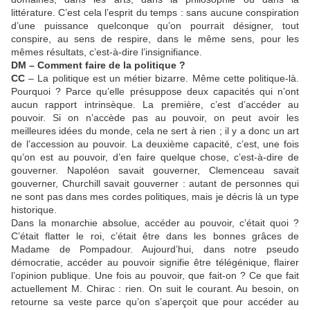
littérature. C’est cela l’esprit du temps : sans aucune conspiration
d’une puissance quelconque qu’on pourrait désigner, tout
conspire, au sens de respire, dans le même sens, pour les
mêmes résultats, c’est-à-dire l’insignifiance.
DM – Comment faire de la politique ?
CC
– La politique est un métier bizarre. Même cette politique-là.
Pourquoi ? Parce qu’elle présuppose deux capacités qui n’ont
aucun rapport intrinsèque. La première, c’est d’accéder au
pouvoir. Si on n’accède pas au pouvoir, on peut avoir les
meilleures idées du monde, cela ne sert à rien ; il y a donc un art
de l’accession au pouvoir. La deuxième capacité, c’est, une fois
qu’on est au pouvoir, d’en faire quelque chose, c’est-à-dire de
gouverner. Napoléon savait gouverner, Clemenceau savait
gouverner, Churchill savait gouverner : autant de personnes qui
ne sont pas dans mes cordes politiques, mais je décris là un type
historique.
Dans la monarchie absolue, accéder au pouvoir, c’était quoi ?
C’était flatter le roi, c’était être dans les bonnes grâces de
Madame de Pompadour. Aujourd’hui, dans notre pseudo
démocratie, accéder au pouvoir signifie être télégénique, flairer
l’opinion publique. Une fois au pouvoir, que fait-on ? Ce que fait
actuellement M. Chirac : rien. On suit le courant. Au besoin, on
retourne sa veste parce qu’on s’aperçoit que pour accéder au