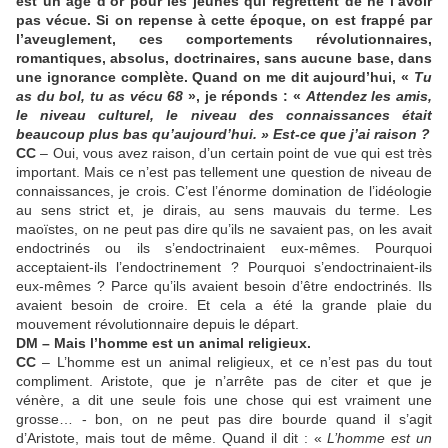
est un âge d’or pour les jeunes qui regrettent de ne l’avoir
pas vécue. Si on repense à cette époque, on est frappé par
l’aveuglement, ces comportements révolutionnaires,
romantiques, absolus, doctrinaires, sans aucune base, dans
une ignorance complète. Quand on me dit aujourd’hui, «
Tu
as du bol, tu as vécu 68
», je réponds : «
Attendez les amis,
le niveau culturel, le niveau des connaissances était
beaucoup plus bas qu’aujourd’hui. » Est-ce que j’ai raison ?
CC
– Oui, vous avez raison, d’un certain point de vue qui est très
important. Mais ce n’est pas tellement une question de niveau de
connaissances, je crois. C’est l’énorme domination de l’idéologie
au sens strict et, je dirais, au sens mauvais du terme. Les
maoïstes, on ne peut pas dire qu’ils ne savaient pas, on les avait
endoctrinés ou ils s’endoctrinaient eux-mêmes. Pourquoi
acceptaient-ils l’endoctrinement ? Pourquoi s’endoctrinaient-ils
eux-mêmes ? Parce qu’ils avaient besoin d’être endoctrinés. Ils
avaient besoin de croire. Et cela a été la grande plaie du
mouvement révolutionnaire depuis le départ.
DM – Mais l’homme est un animal religieux.
CC
– L’homme est un animal religieux, et ce n’est pas du tout
compliment. Aristote, que je n’arrête pas de citer et que je
vénère, a dit une seule fois une chose qui est vraiment une
grosse… - bon, on ne peut pas dire bourde quand il s’agit
d’Aristote, mais tout de même. Quand il dit : «
L’homme est un