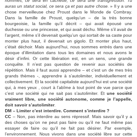
hommes, ce sera en cachette, ce sera une transgression. Tu
auras un statut social, ce sera ça et pas autre chose.
» Il y a une
chose merveilleuse chez Proust dans le Monde de Combray.
Dans la famille de Proust, quelqu’un – de la très bonne
bourgeoisie, la famille qu’il décrit – qui avait épousé une
duchesse ou une princesse, et qui avait déchu. Même s’il avait de
l’argent, même s’il devenait quelqu’un qui sortait de sa caste pour
monter plus haut, il devenait un gigolo. Et monter plus haut,
c’était déchoir. Mais aujourd’hui, nous sommes entrés dans une
époque d’illimitation dans tous les domaines et nous avons le
désir d’infini. Or cette libération est, en un sens, une grande
conquête. Il n’est pas question de revenir aux sociétés de
répétition. Mais il faut aussi apprendre – et c’est un de mes très
grands thèmes -, apprendre à s’autolimiter, individuellement et
collectivement. Et la société capitaliste aujourd’hui est une société
qui, à mes yeux , court à l’abîme à tout point de vue parce que
c’est une société qui ne sait pas s’autolimiter. Et
une société
vraiment libre, une société autonome, comme je l’appelle,
doit savoir s’autolimiter
.
DM – Limiter c’est interdire. Comment s’interdire ?
CC
– Non, pas interdire au sens répressif. Mais savoir qu’il y a
des choses qu’on ne peut pas faire ou qu’il ne faut même pas
essayer de faire ou qu’il ne fait pas désirer. Par exemple,
l’environnement. Nous vivons dans une société libre sur cette