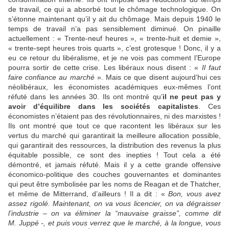
de travail, ce qui a absorbé tout le chômage technologique. On
s’étonne maintenant qu’il y ait du chômage. Mais depuis 1940 le
temps de travail n’a pas sensiblement diminué. On pinaille
actuellement : « Trente-neuf heures », « trente-huit et demie »,
« trente-sept heures trois quarts », c’est grotesque ! Donc, il y a
eu ce retour du libéralisme, et je ne vois pas comment l’Europe
pourra sortir de cette crise. Les libéraux nous disent : «
Il faut
faire confiance au marché
». Mais ce que disent aujourd’hui ces
néolibéraux, les économistes académiques eux-mêmes l’ont
réfuté dans les années 30. Ils ont montré qu’
il ne peut pas y
avoir d’équilibre dans les sociétés capitalistes
. Ces
économistes n’étaient pas des révolutionnaires, ni des marxistes !
Ils ont montré que tout ce que racontent les libéraux sur les
vertus du marché qui garantirait la meilleure allocation possible,
qui garantirait des ressources, la distribution des revenus la plus
équitable possible, ce sont des inepties ! Tout cela a été
démontré, et jamais réfuté. Mais il y a cette grande offensive
économico-politique des couches gouvernantes et dominantes
qui peut être symbolisée par les noms de Reagan et de Thatcher,
et même de Mitterrand, d’ailleurs ! Il a dit : «
Bon, vous avez
assez rigolé. Maintenant, on va vous licencier, on va dégraisser
l’industrie – on va éliminer la “mauvaise graisse”, comme dit
M. Juppé -, et puis vous verrez que le marché, à la longue, vous