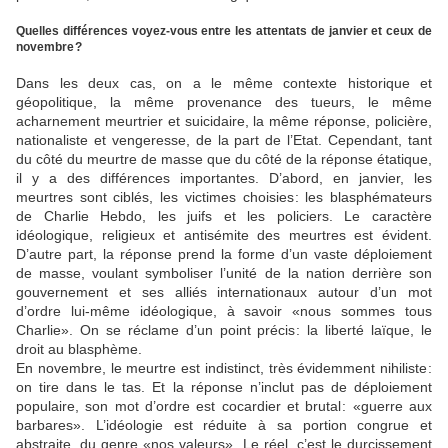
Quelles différences voyez-vous ­entre les attentats de janvier et ceux de
novembre ?
Dans les deux cas, on a le même contexte historique et
géopolitique, la même provenance des tueurs, le même
acharnement meurtrier et suicidaire, la même réponse, policière,
nationaliste et vengeresse, de la part de l’Etat. Cependant, tant
du côté du meurtre de masse que du côté de la réponse étatique,
il y a des différences importantes. D’abord, en janvier, les
meurtres sont ciblés, les victimes choisies : les blasphémateurs
de Charlie Hebdo, les juifs et les policiers. Le caractère
idéologique, religieux et antisémite des meurtres est évident.
D’autre part, la réponse prend la forme d’un vaste déploiement
de masse, voulant symboliser l’unité de la nation derrière son
gouvernement et ses alliés internationaux autour d’un mot
d’ordre lui-même idéologique, à savoir «nous sommes tous
Charlie». On se réclame d’un point précis : la liberté laïque, le
droit au blasphème.
En novembre, le meurtre est indistinct, très évidemment nihiliste :
on tire dans le tas. Et la réponse n’inclut pas de déploiement
populaire, son mot d’ordre est cocardier et brutal : «guerre aux
barbares». L’idéologie est réduite à sa portion congrue et
abstraite, du genre «nos valeurs». Le réel, c’est le durcissement