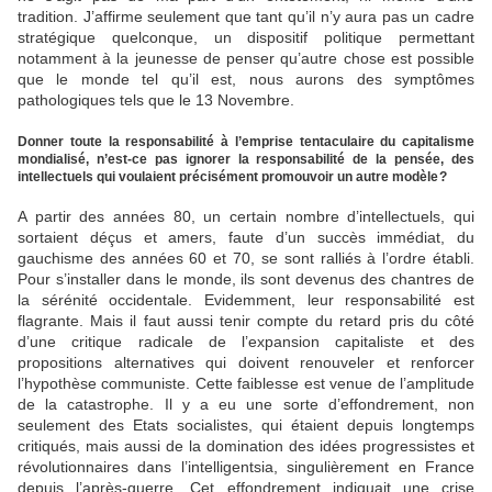
tradition. J’affirme seulement que tant qu’il n’y aura pas un cadre
stratégique quelconque, un dispositif politique permettant
notamment à la jeunesse de penser qu’autre chose est possible
que le monde tel qu’il est, nous aurons des symptômes
pathologiques tels que le 13 Novembre.
Donner toute la responsabilité à l’emprise tentaculaire du capitalisme
mondialisé, n’est-ce pas ignorer la responsabilité de la pensée, des
intellectuels qui voulaient précisément promouvoir un autre modèle ?
A partir des années 80, un certain nombre d’intellectuels, qui
sortaient déçus et amers, faute d’un succès immédiat, du
gauchisme des années 60 et 70, se sont ralliés à l’ordre établi.
Pour s’installer dans le monde, ils sont devenus des chantres de
la sérénité occidentale. Evidemment, leur responsabilité est
flagrante. Mais il faut aussi tenir compte du retard pris du côté
d’une critique radicale de l’expansion ­capitaliste et des
propositions alternatives qui doivent renouveler et renforcer
l’hypothèse communiste. Cette faiblesse est venue de l’amplitude
de la catastrophe. Il y a eu une sorte d’effondrement, non
seulement des Etats socialistes, qui étaient depuis longtemps
critiqués, mais aussi de la domination des idées progressistes et
révolutionnaires dans l’intelligentsia, singulièrement en France
depuis l’après-guerre. Cet effondrement indiquait une crise