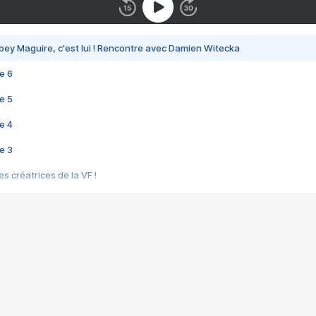
bey Maguire, c'est lui ! Rencontre avec Damien Witecka
e 6
e 5
e 4
e 3
s créatrices de la VF !
e 2
e 1
e Mektoub My Love arrive enfin ! Rencontre avec Shaïn Boumedine et Sal
i : après Toni en famille
elle réalise le bouleversant Dites lui que je l'aime