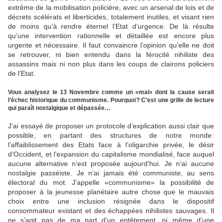
extrême de la mobilisation policière, avec un arsenal de lois et de
décrets scélérats et liberticides, totalement inutiles, et visant rien
de moins qu’à rendre éternel l’Etat d’urgence. De là résulte
qu’une intervention rationnelle et détaillée est encore plus
urgente et nécessaire. Il faut convaincre l’opinion qu’elle ne doit
se retrouver, ni bien entendu dans la férocité nihiliste des
assassins mais ni non plus dans les coups de clairons policiers
de l’Etat.
Vous analysez le 13 Novembre comme un «mal» dont la cause serait
l’échec historique du communisme. Pourquoi ? C’est une grille de lecture
qui paraît nostalgique et dépassée…
J’ai essayé de proposer un protocole d’explication aussi clair que
possible, en partant des structures de ­notre monde :
l’affaiblissement des Etats face à l’oligarchie privée, le désir
d’Occident, et l’expansion du capitalisme mondialisé, face auquel
aucune alternative n’est proposée aujourd’hui. Je n’ai aucune
nostalgie passéiste. Je n’ai jamais été communiste, au sens
électoral du mot. J’appelle «communisme» la possibilité de
proposer à la jeunesse planétaire autre chose que le mauvais
choix entre une inclusion résignée dans le dispositif
consommateur existant et des échappées nihilistes sauvages. Il
ne s’agit pas de ma part d’un entêtement, ni même d’une