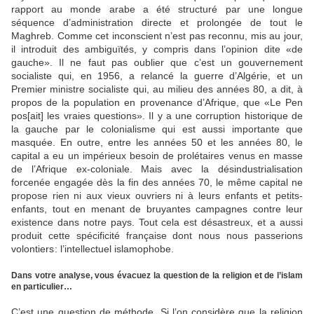
rapport au monde arabe a été structuré par une longue
séquence d’administration directe et prolongée de tout le
Maghreb. Comme cet inconscient n’est pas reconnu, mis au jour,
il introduit des ambiguïtés, y compris dans l’opinion dite «de
gauche». Il ne faut pas oublier que c’est un gouvernement
socialiste qui, en 1956, a relancé la guerre d’Algérie, et un
Premier ministre socialiste qui, au milieu des années 80, a dit, à
propos de la population en provenance d’Afrique, que «Le Pen
pos[ait] les vraies questions». Il y a une corruption historique de
la gauche par le colonialisme qui est aussi importante que
masquée. En outre, entre les années 50 et les années 80, le
capital a eu un impérieux besoin de prolétaires venus en masse
de l’Afrique ex-coloniale. Mais avec la désindustrialisation
forcenée engagée dès la fin des années 70, le même capital ne
propose rien ni aux vieux ouvriers ni à leurs enfants et petits-
enfants, tout en menant de bruyantes campagnes contre leur
existence dans notre pays. Tout cela est désastreux, et a aussi
produit cette spécificité française dont nous nous passerions
volontiers : l’intellectuel islamophobe.
Dans votre analyse, vous évacuez la question de la religion et de l’islam
en particulier…
C’est une question de méthode. Si l’on considère que la religion