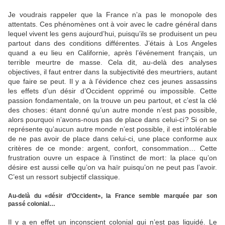
Je voudrais rappeler que la France n’a pas le monopole des
attentats. Ces phénomènes ont à voir avec le cadre général dans
lequel vivent les gens aujourd’hui, puisqu’ils se produisent un peu
partout dans des conditions différentes. J’étais à Los Angeles
quand a eu lieu en Californie, après l’événement français, un
terrible meurtre de masse. Cela dit, au-delà des analyses
objectives, il faut entrer dans la subjectivité des meurtriers, autant
que faire se peut. Il y a à l’évidence chez ces jeunes assassins
les effets d’un désir d’Occident opprimé ou impossible. Cette
passion fondamentale, on la trouve un peu partout, et c’est la clé
des choses : étant donné qu’un autre monde n’est pas possible,
alors pourquoi n’avons-nous pas de place dans celui-ci ? Si on se
représente qu’aucun autre monde n’est possible, il est intolérable
de ne pas avoir de place dans celui-ci, une place conforme aux
critères de ce monde : argent, confort, consommation… Cette
frustration ouvre un espace à l’instinct de mort : la place qu’on
désire est aussi celle qu’on va haïr puisqu’on ne peut pas l’avoir.
C’est un ressort subjectif classique.
Au-delà du «désir d’Occident», la France semble marquée par son
passé ­colonial…
Il y a en effet un inconscient colonial qui n’est pas liquidé. Le