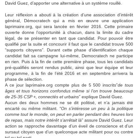
David Guez, d’apporter une alternative à un système rouillé.
Leur réflexion a abouti à la création d’une association d’intérêt
général, Démocratech qui a mis en œuvre une application
laprimaire.org, qui sera lancée en février 2016. Cette primaire
ouverte donne l’opportunité à chacun, dans la limite du cadre
légal, de se présenter en tant que candidat. Pour pouvoir être
qualifié par la suite et concourir il faut que le candidat trouve 500
“supports citoyens”. Durant cette phase d’identification chaque
candidat fait sa campagne lui-même, Democratech ne participe
en rien. Puis à la fin de cette première phase, tous les candidats
pré-qualifiés seront rendus public, ainsi que leur équipe et leur
programme, à la fin de l’été 2016 et en septembre arrivera la
phase de sélection.
A ce jour laprimaire.org compte plus de 5 500 inscrits”
de tous
âges et tous horizons confondus même si l’on trouve beaucoup
de 25-35 CSP +, connectés et urbains
” explique David Guez.
Aucun des deux hommes ne se dit politisé, et n’a jamais été
encarté ou même militant.
“On s’intéresse un peu à la politique
comme tout le monde, on peut en parler pendant des heures lors
de repas, mais notre intérêt s’arrêtait là
” assure David Guez. Leur
action se rapproche davantage d’un éveil de conscience et d’un
sursaut citoyen que d’un quelconque acte militant pour ou contre
tel ou tel parti.