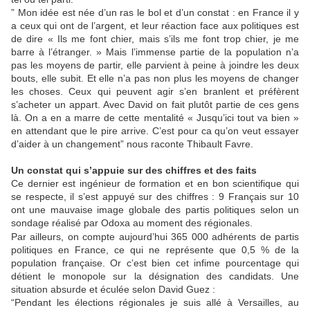
” Mon idée est née d’un ras le bol et d’un constat : en France il y
a ceux qui ont de l’argent, et leur réaction face aux politiques est
de dire « Ils me font chier, mais s’ils me font trop chier, je me
barre à l’étranger. » Mais l’immense partie de la population n’a
pas les moyens de partir, elle parvient à peine à joindre les deux
bouts, elle subit. Et elle n’a pas non plus les moyens de changer
les choses. Ceux qui peuvent agir s’en branlent et préfèrent
s’acheter un appart. Avec David on fait plutôt partie de ces gens
là. On a en a marre de cette mentalité « Jusqu’ici tout va bien »
en attendant que le pire arrive. C’est pour ca qu’on veut essayer
d’aider à un changement” nous raconte Thibault Favre.
Un constat qui s’appuie sur des chiffres et des faits
Ce dernier est ingénieur de formation et en bon scientifique qui
se respecte, il s’est appuyé sur des chiffres : 9 Français sur 10
ont une mauvaise image globale des partis politiques selon un
sondage réalisé par Odoxa au moment des régionales.
Par ailleurs, on compte aujourd’hui 365 000 adhérents de partis
politiques en France, ce qui ne représente que 0,5 % de la
population française. Or c’est bien cet infime pourcentage qui
détient le monopole sur la désignation des candidats. Une
situation absurde et éculée selon David Guez :
“Pendant les élections régionales je suis allé à Versailles, au