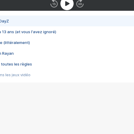
 DayZ
 a 13 ans (et vous l'avez ignoré)
e (littéralement)
im Rayan
 toutes les règles
s les jeux vidéo
us choquant de Rockstar ? - Le scandale BULLY
e plus moche de Steam
du RÊVE tourne au CAUCHEMAR
pendant 8 heures
it… à tort