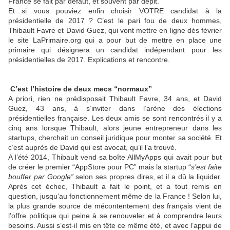
France se fait par défaut, et souvent par dépit.
Et si vous pouviez enfin choisir VOTRE candidat à la
présidentielle de 2017 ? C’est le pari fou de deux hommes,
Thibault Favre et David Guez, qui vont mettre en ligne dès février
le site LaPrimaire.org qui a pour but de mettre en place une
primaire qui désignera un candidat indépendant pour les
présidentielles de 2017. Explications et rencontre.
C’est l’histoire de deux mecs “normaux”
A priori, rien ne prédisposait Thibault Favre, 34 ans, et David
Guez, 43 ans, à s’inviter dans l’arène des élections
présidentielles française. Les deux amis se sont rencontrés il y a
cinq ans lorsque Thibault, alors jeune entrepreneur dans les
startups, cherchait un conseil juridique pour monter sa société. Et
c’est auprès de David qui est avocat, qu’il l’a trouvé.
A l’été 2014, Thibault vend sa boîte AllMyApps qui avait pour but
de créer le premier “AppStore pour PC” mais la startup “
s’est faite
bouffer par Google”
selon ses propres dires, et il a dû la liquider.
Après cet échec, Thibault a fait le point, et a tout remis en
question, jusqu’au fonctionnement même de la France ! Selon lui,
la plus grande source de mécontentement des français vient de
l’offre politique qui peine à se renouveler et à comprendre leurs
besoins. Aussi s’est-il mis en tête ce même été, et avec l’appui de