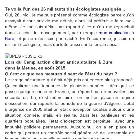
Te voila l’un des 26 militants dits écologistes assignés...
Oui, 26. Moi, je me suis présenté comme écologiste parce qu’on
essayait à tout prix de me définir, alors j’ai préféré le faire moi-
même. Je me suis défini par rapport à ce qu’on me reprochait
dans la fiche de renseignement, par exemple
mon implication à
Bure
,
et je ne m’en suis pas caché. En l’occurrence, je suis un
militant écologiste, mais qui lutte aussi sur le terrain social.
Lors du Camp action climat anticapitaliste à Bure,
dans la Meuse, en août 2015.
Qu’est ce que ces mesures disent de l’état du pays
?
Le virage sécuritaire qui était déjà pris est encore plus prononcé.
Ça confirme une tendance de plusieurs années : dès qu’il se
passe quelque chose en France, on répond par de nouvelles lois
sécuritaires. Là, c’est même pire : on met en place un régime
d’exception, qui rappelle la période de la guerre d’Algérie. L’état
d’urgence de 2005 était un état d’exception localisé autour d’une
situation donnée, mais, en réalité, dans les banlieues et les
quartiers populaires, l’état d’exception est perpétuel, avec une
impunité policière permanente. Aujourd’hui, on a en place un
cadre qui permet un contrôle social généralisé de l’ensemble de
la population, qui rappelle aussi les années de plomb.