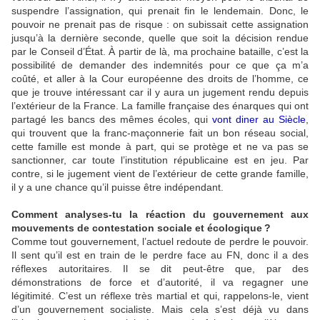
suspendre l’assignation, qui prenait fin le lendemain. Donc, le
pouvoir ne prenait pas de risque : on subissait cette assignation
jusqu’à la dernière seconde, quelle que soit la décision rendue
par le Conseil d’État. À partir de là, ma prochaine bataille, c’est la
possibilité de demander des indemnités pour ce que ça m’a
coûté, et aller à la Cour européenne des droits de l’homme, ce
que je trouve intéressant car il y aura un jugement rendu depuis
l’extérieur de la France. La famille française des énarques qui ont
partagé les bancs des mêmes écoles, qui
vont diner au Siècle
,
qui trouvent que la franc-maçonnerie fait un bon réseau social,
cette famille est monde à part, qui se protège et ne va pas se
sanctionner, car toute l’institution républicaine est en jeu. Par
contre, si le jugement vient de l’extérieur de cette grande famille,
il y a une chance qu’il puisse être indépendant.
Comment analyses-tu la réaction du gouvernement aux
mouvements de contestation sociale et écologique
?
Comme tout gouvernement, l’actuel redoute de perdre le pouvoir.
Il sent qu’il est en train de le perdre face au
FN
, donc il a des
réflexes autoritaires. Il se dit peut-être que, par des
démonstrations de force et d’autorité, il va regagner une
légitimité. C’est un réflexe très martial et qui, rappelons-le, vient
d’un gouvernement socialiste. Mais cela s’est déjà vu dans