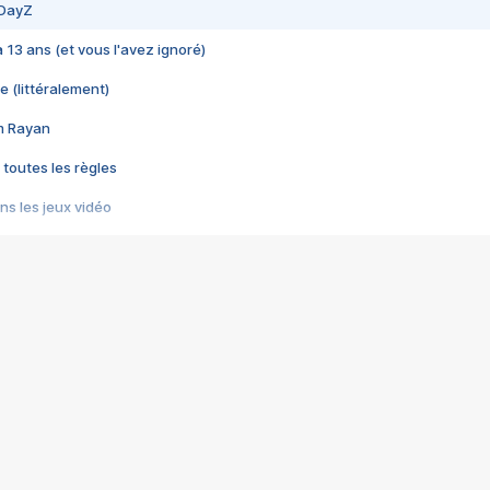
 DayZ
 a 13 ans (et vous l'avez ignoré)
e (littéralement)
im Rayan
 toutes les règles
s les jeux vidéo
us choquant de Rockstar ? - Le scandale BULLY
e plus moche de Steam
du RÊVE tourne au CAUCHEMAR
pendant 8 heures
it… à tort
umiliés par un jeu vidéo
ire - Final Fantasy 8