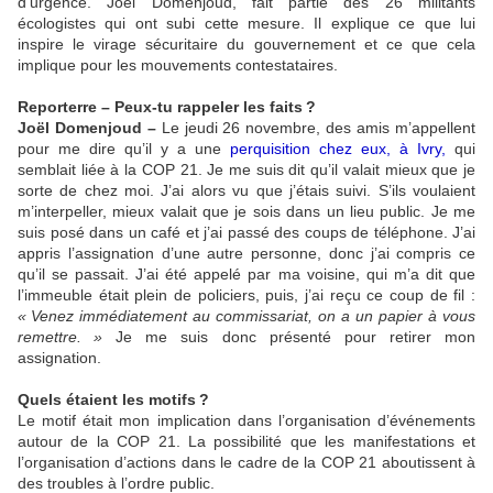
d’urgence. Joël Domenjoud, fait partie des 26 militants
écologistes qui ont subi cette mesure. Il explique ce que lui
inspire le virage sécuritaire du gouvernement et ce que cela
implique pour les mouvements contestataires.
Reporterre – Peux-tu rappeler les faits
?
Joël Domenjoud –
Le jeudi 26 novembre, des amis m’appellent
pour me dire qu’il y a une
perquisition chez eux, à Ivry,
qui
semblait liée à la
COP
21. Je me suis dit qu’il valait mieux que je
sorte de chez moi. J’ai alors vu que j’étais suivi. S’ils voulaient
m’interpeller, mieux valait que je sois dans un lieu public. Je me
suis posé dans un café et j’ai passé des coups de téléphone. J’ai
appris l’assignation d’une autre personne, donc j’ai compris ce
qu’il se passait. J’ai été appelé par ma voisine, qui m’a dit que
l’immeuble était plein de policiers, puis, j’ai reçu ce coup de fil :
«
Venez immédiatement au commissariat, on a un papier à vous
remettre.
»
Je me suis donc présenté pour retirer mon
assignation.
Quels étaient les motifs
?
Le motif était mon implication dans l’organisation d’événements
autour de la
COP
21. La possibilité que les manifestations et
l’organisation d’actions dans le cadre de la
COP
21 aboutissent à
des troubles à l’ordre public.