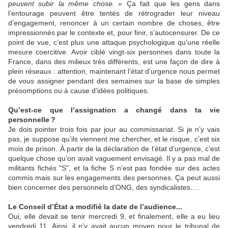
peuvent subir la même chose.
»
Ça fait que les gens dans
l’entourage peuvent être tentés de rétrograder leur niveau
d’engagement, renoncer à un certain nombre de choses, être
impressionnés par le contexte et, pour finir, s’autocensurer. De ce
point de vue, c’est plus une attaque psychologique qu’une réelle
mesure coercitive. Avoir ciblé vingt-six personnes dans toute la
France, dans des milieux très différents, est une façon de dire à
plein réseaux : attention, maintenant l’état d’urgence nous permet
de vous assigner pendant des semaines sur la base de simples
présomptions ou à cause d’idées politiques.
Qu’est-ce que l’assignation a changé dans ta vie
personnelle
?
Je dois pointer trois fois par jour au commissariat. Si je n’y vais
pas, je suppose qu’ils viennent me chercher, et le risque, c’est six
mois de prison. À partir de la déclaration de l’état d’urgence, c’est
quelque chose qu’on avait vaguement envisagé. Il y a pas mal de
militants fichés "S", et la fiche S n’est pas fondée sur des actes
commis mais sur les engagements des personnes. Ça peut aussi
bien concerner des personnels d’
ONG
, des syndicalistes….
Le Conseil d’État a modifié la date de l’audience...
Oui, elle devait se tenir mercredi 9, et finalement, elle a eu lieu
vendredi 11. Ainsi, il n’y avait aucun moyen pour le tribunal de