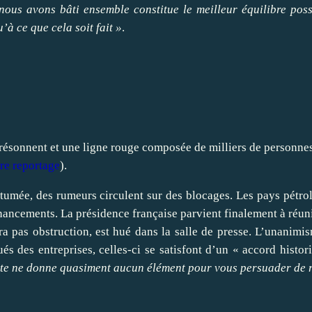
nous avons bâti ensemble constitue le meilleur équilibre poss
à ce que cela soit fait »
.
résonnent et une ligne rouge composée de milliers de personnes 
re reportage
).
mée, des rumeurs circulent sur des blocages. Les pays pétrolie
financements. La présidence française parvient finalement à réun
ra pas obstruction, est hué dans la salle de presse. L’unanimis
ués des entreprises, celles-ci se satisfont d’un « accord histo
xte ne donne quasiment aucun élément pour vous persuader de r