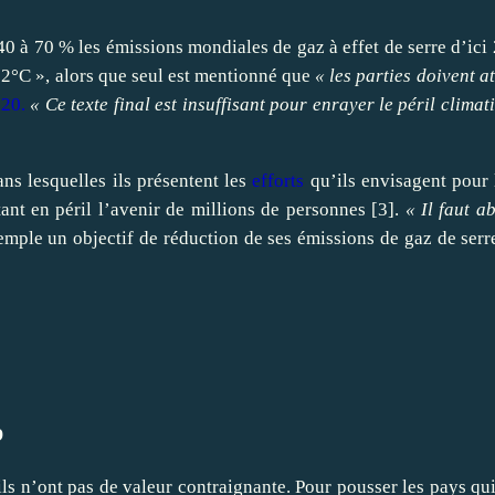
40 à 70 % les émissions mondiales de gaz à effet de serre d’ic
« 2°C », alors que seul est mentionné que
« les parties doivent a
020
.
« Ce texte final est insuffisant pour enrayer le péril climat
ns lesquelles ils présentent les
efforts
qu’ils envisagent pour l
nt en péril l’avenir de millions de personnes
[
3
]
.
« Il faut a
xemple un objectif de réduction de ses émissions de gaz de ser
p
 ils n’ont pas de valeur contraignante. Pour pousser les pays qu