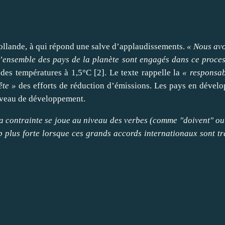
ollande, à qui répond une salve d’applaudissements.
« Nous avo
 l’ensemble des pays de la planète sont engagés dans ce proce
 des températures à 1,5°C
[
2
]
. Le texte rappelle la
« responsab
ête »
des efforts de réduction d’émissions. Les pays en dével
niveau de développement.
a contrainte se joue au niveau des verbes (comme "doivent" ou 
 plus forte lorsque ces grands accords internationaux sont tr