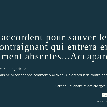
s’accordent pour sauver l
ontraignant qui entrera e
iment absentes...Accapare
es
>
Categories
>
t mais ne précisent pas comment y arriver - Un accord non contraig
Sortir du nucléaire et des energies 
14
Par demo