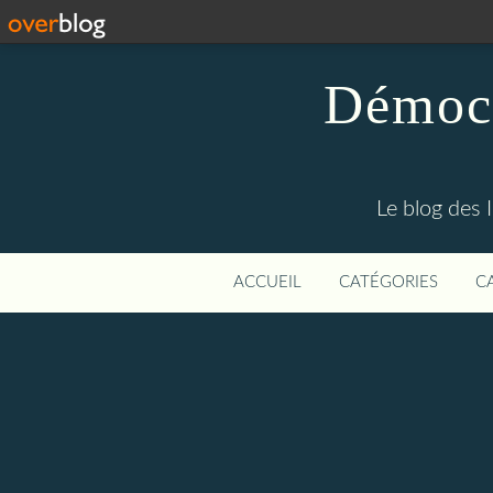
Démocr
Le blog des 
ACCUEIL
CATÉGORIES
C