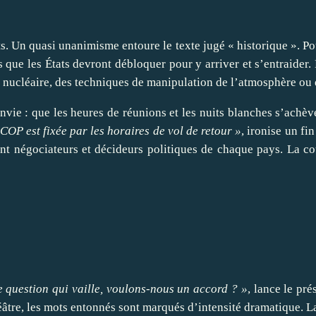
 Un quasi unanimisme entoure le texte jugé « historique ». Pour
e les États devront débloquer pour y arriver et s’entraider. 
du nucléaire, des techniques de manipulation de l’atmosphère ou
nvie : que les heures de réunions et les nuits blanches s’achève
 COP est fixée par les horaires de vol de retour »
, ironise un fi
ant négociateurs et décideurs politiques de chaque pays. La cou
e question qui vaille, voulons-nous un accord ? »
, lance le pr
re, les mots entonnés sont marqués d’intensité dramatique. La 