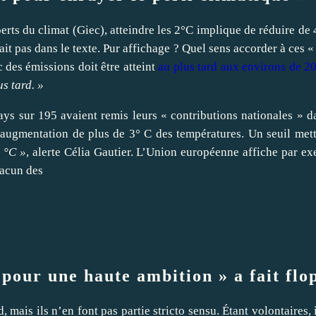
ts du climat (Giec), atteindre les 2°C implique de réduire de 
it pas dans le texte. Pur affichage ? Quel sens accorder à ces 
 des émissions doit être atteint
au plus tard aux environs de 2
us tard. »
ys sur 195 avaient remis leurs « contributions nationales » da
ugmentation de plus de 3° C des températures. Un seuil metta
2 °C »
, alerte Célia Gautier. L’Union européenne affiche par e
hacun des
« pour une haute ambition » a fait flo
mais ils n’en font pas partie stricto sensu. Étant volontaires,