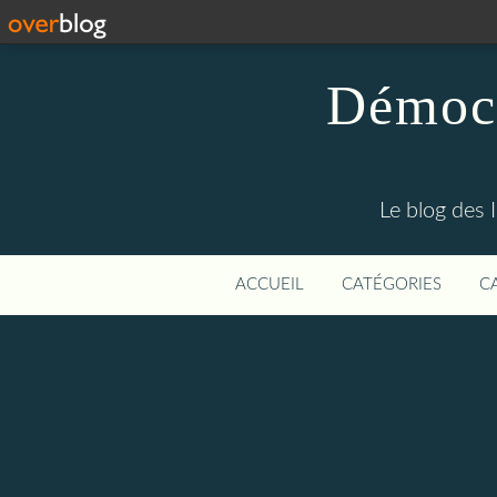
Démocr
Le blog des 
ACCUEIL
CATÉGORIES
C