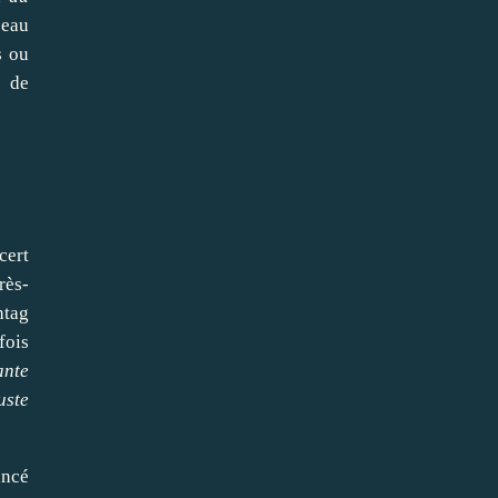
seau
s ou
s de
cert
rès-
htag
fois
ante
uste
ancé