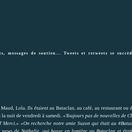
s, messages de soutien... Tweets et retweets se succè
 Maud, Lola. Ils étaient au Bataclan, au café, au restaurant ou 
ns la nuit de vendredi à samedi.
«Toujours pas de nouvelles de C
RT Merci.» «On recherche notre amie Suzon qui était au #Bata
s news de Nathalie, qui bosse en lumière au Bataclan et étai