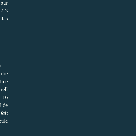
pour
à 3
lles
is –
rlie
lice
rell
à 16
l de
fait
cule