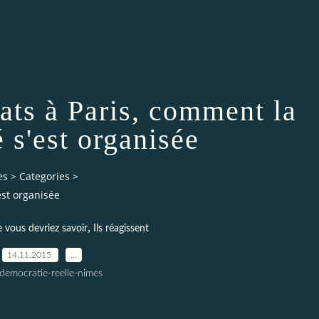
ats à Paris, comment la
é s'est organisée
es
>
Categories
>
est organisée
,
e vous devriez savoir
Ils réagissent
14.11.2015
…
democratie-reelle-nimes