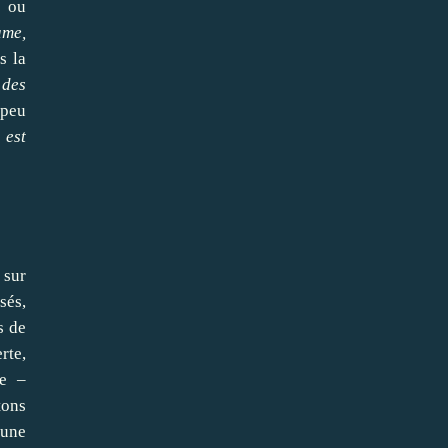
s ou
ame,
s la
 des
 peu
 est
 sur
sés,
s de
rte,
ue –
tons
 une