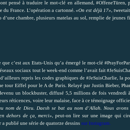
ont pensé à traduire le mot-clé en allemand, #OffeneTüren, 
e du France. L’opération a cartonné.
«On est déjà 17»
,
tweetait
 d’une chambre, plusieurs matelas au sol, remplie de jeunes fi
le que c’est aux Etats-Unis qu’a émergé le mot-clé #PrayForPar
 réseaux sociaux tout le week-end comme l’avait fait #JeSuisCha
d’ailleurs repris les codes graphiques de #JeSuisCharlie, la po
e tour Eiffel pour le A de Paris. Relayé par Justin Bieber, Phar
evenu un blockbuster, diffusé 5,5 millions de fois vendredi 
rs réticences, voire leur malaise, face à ce témoignage officie
au nom de Dieu. Daesh se bat au nom d’Allah. Nous avons 
en dehors de ça, merci»
, peut-on lire sur une image qui cir
 a publié une série de quatorze dessins
sur Instagram
.