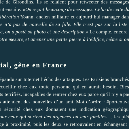
e de Girondins. Ils se relaient pour retweeter des message
ent ensuite.
«On reçoit beaucoup de messages. Celui de cette d
ibération
Yoann, ancien militaire et aujourd’hui manager dan
le n’a pas de nouvelle de sa fille. Elle n’est pas sur la liste
e, on a posté sa photo et une description.»
Le compte, encore
otre mesure, et amener une petite pierre à l’édifice, même si on
ial, gêne en France
répandu sur Internet l’écho des attaques. Les Parisiens branchés
cueillir chez eux toute personne qui en aurait besoin. Bles
s terrifiés, incapables de rentrer chez eux parce qu’il n’y a pa
ils attendent des nouvelles d’un ami. Mot d’ordre : #porteouve
n sécurité chez eux donnaient une indication géographiq
pour ceux qui sortent des urgences ou leur famille»
–, les pié
ge à proximité, puis les deux se retrouvaient en échangeant