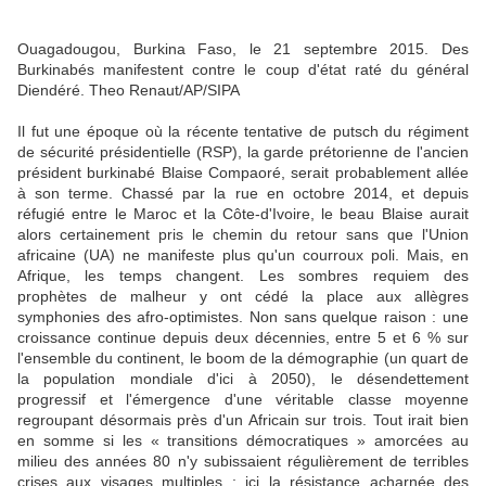
Ouagadougou, Burkina Faso, le 21 septembre 2015. Des
Burkinabés manifestent contre le coup d'état raté du général
Diendéré. Theo Renaut/AP/SIPA
Il fut une époque où la récente tentative de putsch du régiment
de sécurité présidentielle (RSP), la garde prétorienne de l'ancien
président burkinabé Blaise Compaoré, serait probablement allée
à son terme. Chassé par la rue en octobre 2014, et depuis
réfugié entre le Maroc et la Côte-d'Ivoire, le beau Blaise aurait
alors certainement pris le chemin du retour sans que l'Union
africaine (UA) ne manifeste plus qu'un courroux poli. Mais, en
Afrique, les temps changent. Les sombres requiem des
prophètes de malheur y ont cédé la place aux allègres
symphonies des afro-optimistes. Non sans quelque raison : une
croissance continue depuis deux décennies, entre 5 et 6 % sur
l'ensemble du continent, le boom de la démographie (un quart de
la population mondiale d'ici à 2050), le désendettement
progressif et l'émergence d'une véritable classe moyenne
regroupant désormais près d'un Africain sur trois. Tout irait bien
en somme si les « transitions démocratiques » amorcées au
milieu des années 80 n'y subissaient régulièrement de terribles
crises aux visages multiples : ici la résistance acharnée des