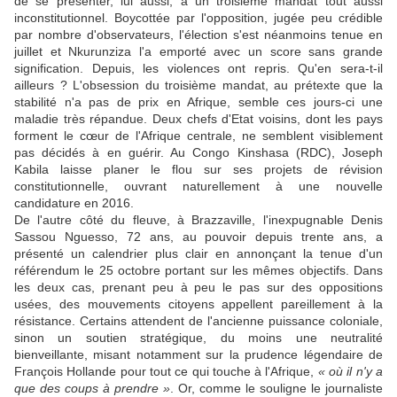
de se présenter, lui aussi, à un troisième mandat tout aussi
inconstitutionnel. Boycottée par l'opposition, jugée peu crédible
par nombre d'observateurs, l'élection s'est néanmoins tenue en
juillet et Nkurunziza l'a emporté avec un score sans grande
signification. Depuis, les violences ont repris. Qu'en sera-t-il
ailleurs ? L'obsession du troisième mandat, au prétexte que la
stabilité n'a pas de prix en Afrique, semble ces jours-ci une
maladie très répandue. Deux chefs d'Etat voisins, dont les pays
forment le cœur de l'Afrique centrale, ne semblent visiblement
pas décidés à en guérir. Au Congo Kinshasa (RDC), Joseph
Kabila laisse planer le flou sur ses projets de révision
constitutionnelle, ouvrant naturellement à une nouvelle
candidature en 2016.
De l'autre côté du fleuve, à Brazzaville, l'inexpugnable Denis
Sassou Nguesso, 72 ans, au pouvoir depuis trente ans, a
présenté un calendrier plus clair en annonçant la tenue d'un
référendum le 25 octobre portant sur les mêmes objectifs. Dans
les deux cas, prenant peu à peu le pas sur des oppositions
usées, des mouvements citoyens appellent pareillement à la
résistance. Certains attendent de l'ancienne puissance coloniale,
sinon un soutien stratégique, du moins une neutralité
bienveillante, misant notamment sur la prudence légendaire de
François Hollande pour tout ce qui touche à l'Afrique,
« où il n'y a
que des coups à prendre »
. Or, comme le souligne le journaliste