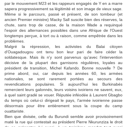
par le mouvement M23 et les rappeurs engagés de Y en a marre
sapera progressivement sa légitimité et son image de vieux sage.
Même si le parcours, passé et présent, de son tombeur (et
ancien Premier ministre) Macky Sall suscite bien des réserves, la
chute, sans trop de casse, de la maison Wade a requinqué
l'espoir des alternances possibles dans une Afrique de l'Ouest
longtemps perçue, à tort ou à raison, comme empêtrée dans les
problèmes.
Malgré la répression, les activistes du Balai citoyen
d'Ouagadougou ont tenu bon leur pari de faire céder la
soldatesque. Mais ils n'y sont parvenus qu'avec l'intervention
décisive de la plupart des garnisons régulières, loyales au
président de transition, Michel Kafando. Bonne nouvelle ? De
prime abord, oui, car depuis les années 60, les armées
nationales, se sont rarement portées au secours des
revendications populaires. Si aujourd'hui les Burkinabés
remercient leurs galonnés, leurs voisins ivoiriens ne savent, eux,
à quel saint gradé se vouer. Réputée inféodée à Laurent Gbagbo
du temps où celui-ci dirigeait le pays, l'armée ivoirienne passe
désormais pour être entièrement sous la coupe du camp
ouattariste.
Bien que divisée, celle du Burundi semble avoir provisoirement
maté la rue qui contestait au président Pierre Nkurunziza le droit