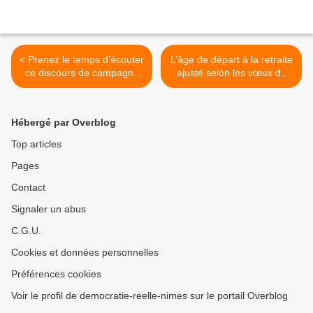
< Prenez le temps d’écouter
L’âge de départ à la retraite
ce discours de campagne
ajusté selon les vœux du
turc
Medef - Pierre Gattaz a
prévenu : il en ira de
même pour l’assurance
Hébergé par Overblog
chômage >
Top articles
Pages
Contact
Signaler un abus
C.G.U.
Cookies et données personnelles
Préférences cookies
Voir le profil de democratie-reelle-nimes sur le portail Overblog