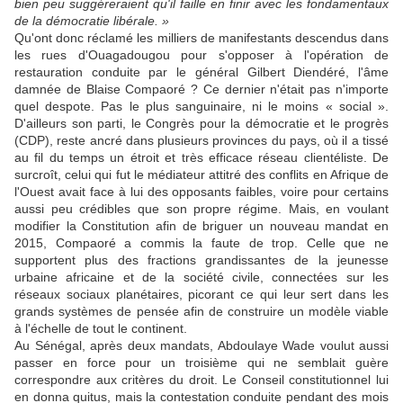
bien peu suggéreraient qu'il faille en finir avec les fondamentaux
de la démocratie libérale. »
Qu'ont donc réclamé les milliers de manifestants descendus dans
les rues d'Ouagadougou pour s'opposer à l'opération de
restauration conduite par le général Gilbert Diendéré, l'âme
damnée de Blaise Compaoré ? Ce dernier n'était pas n'importe
quel despote. Pas le plus sanguinaire, ni le moins « social ».
D'ailleurs son parti, le Congrès pour la démocratie et le progrès
(CDP), reste ancré dans plusieurs provinces du pays, où il a tissé
au fil du temps un étroit et très efficace réseau clientéliste. De
surcroît, celui qui fut le médiateur attitré des conflits en Afrique de
l'Ouest avait face à lui des opposants faibles, voire pour certains
aussi peu crédibles que son propre régime. Mais, en voulant
modifier la Constitution afin de briguer un nouveau mandat en
2015, Compaoré a commis la faute de trop. Celle que ne
supportent plus des fractions grandissantes de la jeunesse
urbaine africaine et de la société civile, connectées sur les
réseaux sociaux planétaires, picorant ce qui leur sert dans les
grands systèmes de pensée afin de construire un modèle viable
à l'échelle de tout le continent.
Au Sénégal, après deux mandats, Abdoulaye Wade voulut aussi
passer en force pour un troisième qui ne semblait guère
correspondre aux critères du droit. Le Conseil constitutionnel lui
en donna quitus, mais la contestation conduite pendant des mois