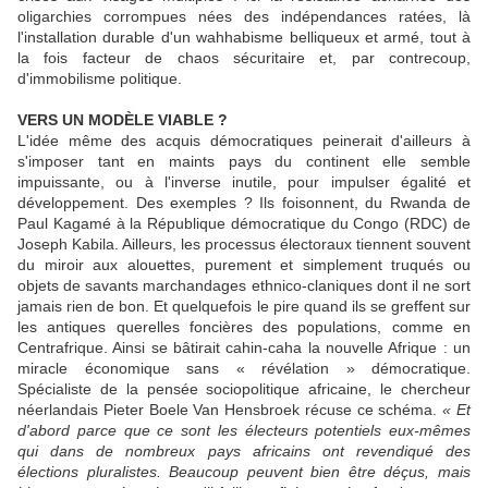
oligarchies corrompues nées des indépendances ratées, là
l'installation durable d'un wahhabisme belliqueux et armé, tout à
la fois facteur de chaos sécuritaire et, par contrecoup,
d'immobilisme politique.
VERS UN MODÈLE VIABLE ?
L'idée même des acquis démocratiques peinerait d'ailleurs à
s'imposer tant en maints pays du continent elle semble
impuissante, ou à l'inverse inutile, pour impulser égalité et
développement. Des exemples ? Ils foisonnent, du Rwanda de
Paul Kagamé à la République démocratique du Congo (RDC) de
Joseph Kabila. Ailleurs, les processus électoraux tiennent souvent
du miroir aux alouettes, purement et simplement truqués ou
objets de savants marchandages ethnico-claniques dont il ne sort
jamais rien de bon. Et quelquefois le pire quand ils se greffent sur
les antiques querelles foncières des populations, comme en
Centrafrique. Ainsi se bâtirait cahin-caha la nouvelle Afrique : un
miracle économique sans « révélation » démocratique.
Spécialiste de la pensée sociopolitique africaine, le chercheur
néerlandais Pieter Boele Van Hensbroek récuse ce schéma.
« Et
d'abord parce que ce sont les électeurs potentiels eux-mêmes
qui dans de nombreux pays africains ont revendiqué des
élections pluralistes. Beaucoup peuvent bien être déçus, mais