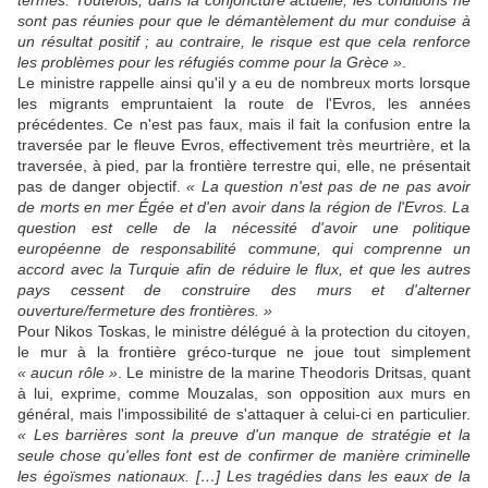
sont pas réunies pour que le démantèlement du mur conduise à
un résultat positif ; au contraire, le risque est que cela renforce
les problèmes pour les réfugiés comme pour la Grèce »
.
Le ministre rappelle ainsi qu'il y a eu de nombreux morts lorsque
les migrants empruntaient la route de l'Evros, les années
précédentes. Ce n'est pas faux, mais il fait la confusion entre la
traversée par le fleuve Evros, effectivement très meurtrière, et la
traversée, à pied, par la frontière terrestre qui, elle, ne présentait
pas de danger objectif.
« La question n'est pas
de ne pas avoir
de morts
en
mer Égée et d'en
avoir
dans l
a région de l'
Evros. La
question est celle de la nécessité d'avoir une politique
européenne de responsabilité commune, qui comprenne un
accord avec la Turquie afin de réduire le flux, et que les autres
pays cessent de construire des murs et d'alterner
ouverture/fermeture des frontières. »
Pour Nikos Toskas, le ministre délégué à la protection du citoyen,
le mur à la frontière gréco-turque ne joue tout simplement
« aucun rôle »
. Le ministre de la marine Theodoris Dritsas, quant
à lui, exprime, comme Mouzalas, son opposition aux murs en
général, mais l'impossibilité de s'attaquer à celui-ci en particulier.
« Les barrières sont la preuve d'un manque de stratégie et la
seule chose qu'elles font est de confirmer de manière criminelle
les égoïsmes nationaux. […] Les tragédies dans les eaux de la