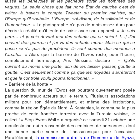
laisse les bénévoles et les pêcheurs sortir les hommes des
vagues. La seule chose que fait notre État de gauche c'est de
twitter, à travers le compte Tweeter du premier ministre, sur
l'Europe qu'il souhaite. L'Europe, soi-disant, de la solidarité et de
l'humanisme. »
Le photographe n'a pas de mots assez durs pour
décrire la réalité qu'il tente de saisir avec son appareil.
« Je suis
père… et je vois devant moi des enfants qui se noient. […] J'ai
couvert des guerres et j'ai vu des enfants morts. Mais ce qui se
passe ici n'a pas de précédent. Ils sont comme des moutons à
l'abattoir. »
Alors que la barrière de l'Evros reste, pour l'heure,
complètement hermétique, Aris Messinis déclare :
« Qu'ils
ouvrent au moins une porte, afin de les laisser passer, goutte à
goutte. C'est seulement comme ça que les noyades s'arrêteront
et que le contrôle voulu pourra fonctionner. »
« Barrière de la honte »
La question du mur de l'Evros est pourtant ouvertement posée
par de nombreux acteurs sur le terrain. Plusieurs associations
militent pour son démantèlement, et même des institutions,
comme la région Égée du Nord. À Kastanies, la commune la plus
proche de cette frontière terrestre avec la Turquie voisine, le
collectif « Stop Evros Wall » a organisé ce samedi 31 octobre une
manifestation qui a rassemblé des centaines de personnes, dont
une bonne partie venue de Thessalonique pour l'occasion.
Parallèlement,
la commission « droits de l'homme » de Syriza
,