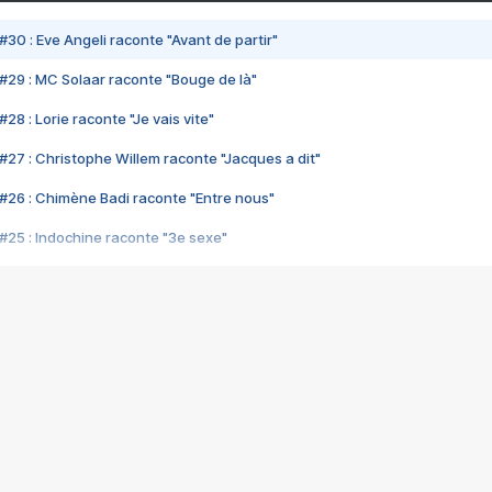
#30 : Eve Angeli raconte "Avant de partir"
#29 : MC Solaar raconte "Bouge de là"
28 : Lorie raconte "Je vais vite"
#27 : Christophe Willem raconte "Jacques a dit"
#26 : Chimène Badi raconte "Entre nous"
#25 : Indochine raconte "3e sexe"
#24 : Zaho raconte "C'est chelou"
#23 : Patrick Bruel raconte "Au café des délices"
#22 : Kyo raconte "Le chemin"
#21 : Nolwenn Leroy raconte "Cassé"
#20 : Patrick Hernandez raconte "Born to be alive"
#19 : Lorie raconte "Près de moi"