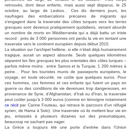
retrouvés, dont deux enfants, mais aussi sept disparus, le 25
octobre, au large de Lesbos… Ces dix derniers jours, les
naufrages des embarcations précaires de migrants qui
s'engagent dans la traversée des côtes turques vers les terres
grecques sont devenus pratiquement quotidiens, venant alourdir
un nombre de morts en Méditerranée qui a déjà battu un triste
record : près de 3 000 personnes ont perdu la vie en tentant une
traversée vers le continent européen depuis début 2015.
La situation sur l'archipel hellène, si elle n'était déjà humainement
tragique, aurait un aspect absurde. Seuls quelques kilomètres
séparent les îles grecques les plus orientales des côtes turques –
parfois même moins : entre Samos et la Turquie, 1 200 mètres à
peine… Pour les touristes munis de passeports européens, le
voyage, en toute sécurité, ne coûte que quelques euros. Pour
ces hommes, ces femmes et ces enfants qui fuient un pays en
guerre ou des conditions de vie devenues trop dangereuses, en
provenance de Syrie, d'Afghanistan, d'Irak ou d'Iran, la traversée
peut coûter jusqu'à 3 000 euros (comme en témoigne notamment
ce récit
par Carine Fouteau, qui retrace le parcours d'un réfugié
syrien, de Hama à Solo). Une traversée où ils mettent leur vie en
jeu, entassés à plusieurs dizaines sur des pneumatiques,
beaucoup ne sachant pas nager.
La Grèce a toujours été une porte d'entrée dans l'Union