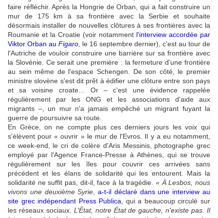
faire réfléchir. Après la Hongrie de Orban, qui a fait construire un
mur de 175 km à sa frontière avec la Serbie et souhaite
désormais installer de nouvelles clôtures à ses frontières avec la
Roumanie et la Croatie (voir notamment
l'interview accordée par
Viktor Orban au
Figaro
, le 16 septembre dernier), c'est au tour de
l'Autriche de vouloir construire une barrière sur sa frontière avec
la Slovénie. Ce serait une première : la fermeture d'une frontière
au sein même de l'espace Schengen. De son côté, le premier
ministre slovène s'est dit prêt à édifier une clôture entre son pays
et sa voisine croate… Or – c'est une évidence rappelée
régulièrement par les ONG et les associations d'aide aux
migrants –, un mur n'a jamais empêché un migrant fuyant la
guerre de poursuivre sa route.
En Grèce, on ne compte plus ces derniers jours les voix qui
s'élèvent pour « ouvrir » le mur de l'Evros. Il y a eu notamment,
ce week-end, le cri de colère d'Aris Messinis, photographe grec
employé par l'Agence France-Presse à Athènes, qui se trouve
régulièrement sur les îles pour couvrir ces arrivées sans
précédent et les élans de solidarité qui les entourent. Mais la
solidarité ne suffit pas, dit-il, face à la tragédie.
« À Lesbos, nous
vivons une deuxième Syrie
,
a-t-il déclaré dans une interview au
site grec indépendant Press Publica
, qui a beaucoup circulé sur
les réseaux sociaux.
L’État, notre État de gauche, n'existe pas. Il