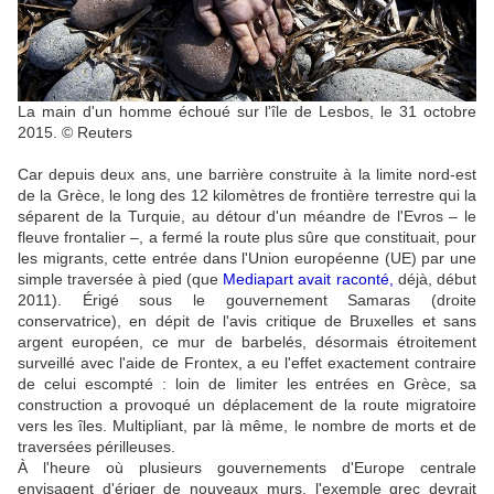
La main d'un homme échoué sur l'île de Lesbos, le 31 octobre
2015.
© Reuters
Car depuis deux ans, une barrière construite à la limite nord-est
de la Grèce, le long des 12 kilomètres de frontière terrestre qui la
séparent de la Turquie, au détour d'un méandre de l'Evros – le
fleuve frontalier –, a fermé la route plus sûre que constituait, pour
les migrants, cette entrée dans l'Union européenne (UE) par une
simple traversée à pied (que
Mediapart avait raconté
,
déjà, début
2011). Érigé sous le gouvernement Samaras (droite
conservatrice), en dépit de l'avis critique de Bruxelles et sans
argent européen, ce mur de barbelés, désormais étroitement
surveillé avec l'aide de Frontex, a eu l'effet exactement contraire
de celui escompté : loin de limiter les entrées en Grèce, sa
construction a provoqué un déplacement de la route migratoire
vers les îles. Multipliant, par là même, le nombre de morts et de
traversées périlleuses.
À l'heure où plusieurs gouvernements d'Europe centrale
envisagent d'ériger de nouveaux murs, l'exemple grec devrait