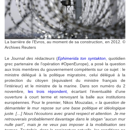
La barrière de l'Evros, au moment de sa construction, en 2012.
©
Archives Reuters
Le
J
ournal des rédacteurs
(
Ephimerida ton syntakton
,
quotidien
grec partenaire de l'opération #OpenEurope), a posé la question
aux trois membres du gouvernement compétents sur ce sujet : le
ministre délégué à la politique migratoire, celui délégué à la
protection du citoyen (équivalent du ministre français de
l'intérieur) et le ministre de la marine. Dans son numéro du 2
novembre,
les trois répondent
,
écartant l'éventualité d'une
ouverture à court terme et renvoyant la balle aux institutions
européennes. Pour le premier, Nikos Mouzalas,
« la question de
démanteler le mur repose sur une base politique et idéologique
juste. […] Nous l'écoutons avec grand respect et attention. Je me
retrouverais probablement davantage dans le slogan “aucun mur
nulle part”, mais je ne veux pas imposer à la mobilisation ses
termes. Toutefois, dans la conjoncture actuelle, les conditions ne