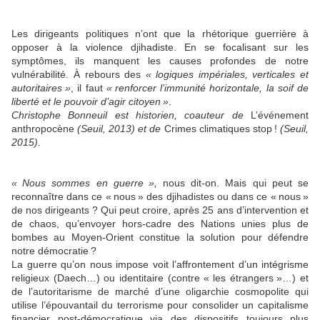
Les dirigeants politiques n’ont que la rhétorique guerrière à
opposer à la violence djihadiste. En se focalisant sur les
symptômes, ils manquent les causes profondes de notre
vulnérabilité. À rebours des
«
logiques impériales, verticales et
autoritaires
»
, il faut
«
renforcer l’immunité horizontale, la soif de
liberté et le pouvoir d’agir citoyen
»
.
Christophe Bonneuil est historien, coauteur de
L’événement
anthropocène
(Seuil, 2013) et de
Crimes climatiques stop
!
(Seuil,
2015)
.
«
Nous sommes en guerre
»,
nous dit-on. Mais qui peut se
reconnaître dans ce «
nous
» des djihadistes ou dans ce «
nous
»
de nos dirigeants
? Qui peut croire, après 25 ans d’intervention et
de chaos, qu’envoyer hors-cadre des Nations unies plus de
bombes au Moyen-Orient constitue la solution pour défendre
notre démocratie
?
La guerre qu’on nous impose voit l’affrontement d’un intégrisme
religieux (Daech…) ou identitaire (contre «
les étrangers
»…) et
de l’autoritarisme de marché d’une oligarchie cosmopolite qui
utilise l’épouvantail du terrorisme pour consolider un capitalisme
financier post-démocratique via des dispositifs toujours plus