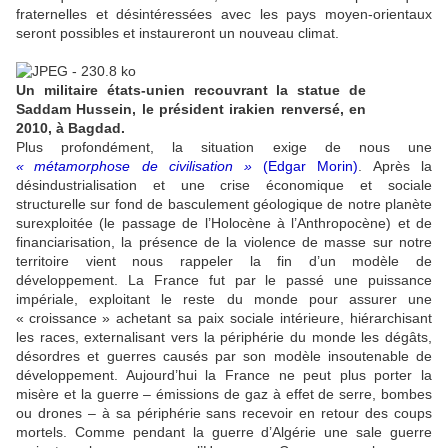
fraternelles et désintéressées avec les pays moyen-orientaux
seront possibles et instaureront un nouveau climat.
Un militaire états-unien recouvrant la statue de
Saddam Hussein, le président irakien renversé, en
2010, à Bagdad.
Plus profondément, la situation exige de nous une
«
métamorphose de civilisation
»
(Edgar Morin)
. Après la
désindustrialisation et une crise économique et sociale
structurelle sur fond de basculement géologique de notre planète
surexploitée (le passage de l’Holocène à l’Anthropocène) et de
financiarisation, la présence de la violence de masse sur notre
territoire vient nous rappeler la fin d’un modèle de
développement. La France fut par le passé une puissance
impériale, exploitant le reste du monde pour assurer une
«
croissance
» achetant sa paix sociale intérieure, hiérarchisant
les races, externalisant vers la périphérie du monde les dégâts,
désordres et guerres causés par son modèle insoutenable de
développement. Aujourd’hui la France ne peut plus porter la
misère et la guerre – émissions de gaz à effet de serre, bombes
ou drones – à sa périphérie sans recevoir en retour des coups
mortels. Comme pendant la guerre d’Algérie une sale guerre