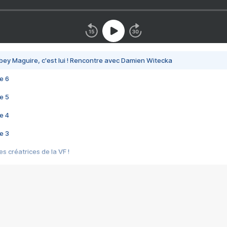
bey Maguire, c'est lui ! Rencontre avec Damien Witecka
e 6
e 5
e 4
e 3
s créatrices de la VF !
e 2
e 1
e Mektoub My Love arrive enfin ! Rencontre avec Shaïn Boumedine et Sal
i : après Toni en famille