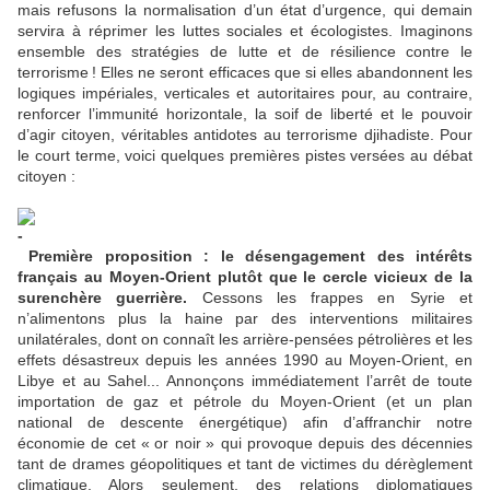
mais refusons la normalisation d’un état d’urgence, qui demain
servira à réprimer les luttes sociales et écologistes. Imaginons
ensemble des stratégies de lutte et de résilience contre le
terrorisme
! Elles ne seront efficaces que si elles abandonnent les
logiques impériales, verticales et autoritaires pour, au contraire,
renforcer l’immunité horizontale, la soif de liberté et le pouvoir
d’agir citoyen, véritables antidotes au terrorisme djihadiste. Pour
le court terme, voici quelques premières pistes versées au débat
citoyen :
Première proposition : le désengagement des intérêts
français au Moyen-Orient plutôt que le cercle vicieux de la
surenchère guerrière.
Cessons les frappes en Syrie et
n’alimentons plus la haine par des interventions militaires
unilatérales, dont on connaît les arrière-pensées pétrolières et les
effets désastreux depuis les années 1990 au Moyen-Orient, en
Libye et au Sahel... Annonçons immédiatement l’arrêt de toute
importation de gaz et pétrole du Moyen-Orient (et un plan
national de descente énergétique) afin d’affranchir notre
économie de cet «
or noir
» qui provoque depuis des décennies
tant de drames géopolitiques et tant de victimes du dérèglement
climatique. Alors seulement, des relations diplomatiques