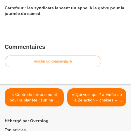
Carrefour : les syndicats lancent un appel à la grève pour la
journée de samedi
Commentaires
Ajouter un commentaire
< Contre le terrorisme et
« Qui vole qui ? » Vidéo de
pour la planète : l’un ne va
la 2e action « chaises » à
pas sans l’autre ! Nabil
Bruxelles >
Ennasri, président du
Collectif des musulmans de
Hébergé par Overblog
France (CMF)
Top articles