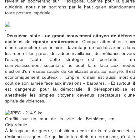
revient en boomerang sur l’Hexagone. Comme pour la guerre
d’Algérie, nous n’en sortirons par le haut qu’en abandonnant
toute posture impériale.
Deuxième piste : un grand mouvement citoyen de défense
civile et de riposte antiterroriste.
Chaque attentat est suivi
d’une surenchère sécuritaire : davantage de soldats armés dans
les rues et les gares, de vidéosurveillance, de méfiance envers
l’étranger, l’autre. Cette stratégie est perdante : un
surinvestissement sécuritaire ne peut faire face aux modes
d’action d’un réseau souple de kamikazes prêts au martyre. Il est
économiquement coûteux : l’Empire romain est aussi mort du
coût de son armée face aux invasions «
barbares.
» Et surtout, il
est dangereux pour la démocratie. Il déresponsabilise et
anesthésie les simples citoyens devenus spectateurs d’une
spirale de violences.
Graffiti sur un mur de la ville de Bethléem, en
Cisjordanie.
À la logique de guerre, substituons celle de la résistance et la
résilience civiques. Ce qui limite les effets du terrorisme, c’est le