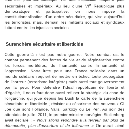
e
sécuritaires et impériaux. Au lieu d’une
VI
République plus
démocratique et participative, on nous impose la
constitutionnalisation d’un ordre sécuritaire, qui vise aujourd’hui
les terroristes, mais, demain, les militants sociaux et syndicaux
luttant contre les injustices sociales.
Surenchère sécuritaire et liberticide
Cette guerre-là n’est pas notre guerre. Notre combat est le
combat permanent des forces de vie et de régénération contre
les forces mortifères, de l’humanité contre l’inhumanité et
l’oppression. Notre lutte pour une France solidaire dans un
monde solidaire requiert de mettre en échec toute propagation
de l’horreur (terrorisme intégriste) mais aussi tout gouvernement
par la peur. Pour défendre l’idéal républicain de liberté et
d’égalité, il nous faut donc aussi refuser la stratégie du choc de
l’oligarchie, qui joue depuis les Bush la carte de la surenchère
sécuritaire et liberticide
; résister au césarisme des nouveaux
GI
Joe que sont Hollande, Valls, Sarkozy ou Le Pen. Au soir des
attentats de juillet 2011, le premier ministre norvégien Stollenberg
avait déclaré :
«
Nous allons répondre à la terreur par plus de
démocratie, plus d’ouverture et de tolérance.
»
On aurait aimé