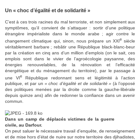
Un «
choc d’égalité et de solidarité
»
C’est à ces trois racines du mal terroriste, et non simplement aux
symptômes, qu’il convient de s’attaquer : sortir d’une politique
étrangère impérialiste dans le monde arabe
; agir contre le
e
changement climatique qui, sinon, nous prépare un
XXI
siècle
véritablement barbare
; rebâtir une République black-blanc-beur
par la création en cinq ans d’un million d’emplois (on le sait, ces
emplois sont dans le vivier de l’agroécologie paysanne, des
énergies renouvelables, de la rénovation et l’efficacité
énergétique et du ménagement du territoire), par le passage à
e
une
VI
République redonnant sens et légitimité à l’action
publique, et par un
«
choc d’égalité et de solidarité
»
(à l’opposé
des politiques menées par la droite comme la gauche-libérale
depuis quinze ans) afin de redonner la confiance dans un avenir
commun.
Dans un camp de déplacés victimes de la guerre
civile, au Darfour.
On peut saluer le nécessaire travail d’enquête, de renseignement
et de mise hors d’état de nuire sur notre territoire des djihadistes,