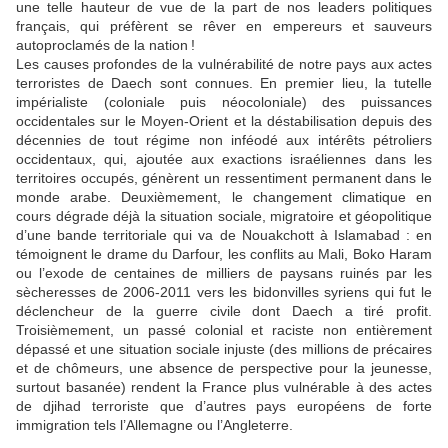
une telle hauteur de vue de la part de nos leaders politiques
français, qui préfèrent se rêver en empereurs et sauveurs
autoproclamés de la nation
!
Les causes profondes de la vulnérabilité de notre pays aux actes
terroristes de Daech sont connues. En premier lieu, la tutelle
impérialiste (coloniale puis néocoloniale) des puissances
occidentales sur le Moyen-Orient et la déstabilisation depuis des
décennies de tout régime non inféodé aux intérêts pétroliers
occidentaux, qui, ajoutée aux exactions israéliennes dans les
territoires occupés, génèrent un ressentiment permanent dans le
monde arabe. Deuxièmement, le changement climatique en
cours dégrade déjà la situation sociale, migratoire et géopolitique
d’une bande territoriale qui va de Nouakchott à Islamabad : en
témoignent le drame du Darfour, les conflits au Mali, Boko Haram
ou l’exode de centaines de milliers de paysans ruinés par les
sècheresses de 2006-2011 vers les bidonvilles syriens qui fut le
déclencheur de la guerre civile dont Daech a tiré profit.
Troisièmement, un passé colonial et raciste non entièrement
dépassé et une situation sociale injuste (des millions de précaires
et de chômeurs, une absence de perspective pour la jeunesse,
surtout basanée) rendent la France plus vulnérable à des actes
de djihad terroriste que d’autres pays européens de forte
immigration tels l’Allemagne ou l’Angleterre.