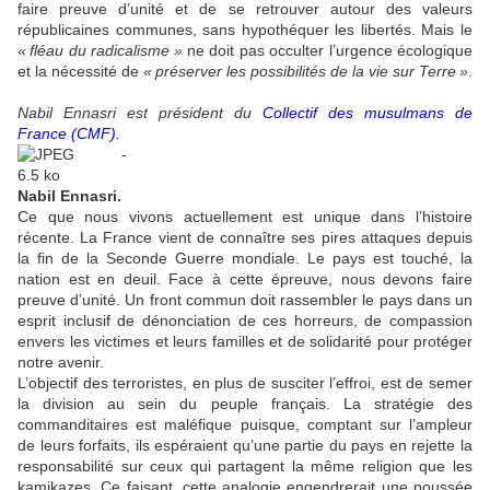
faire preuve d’unité et de se retrouver autour des valeurs
républicaines communes, sans hypothéquer les libertés. Mais le
«
fléau du radicalisme
»
ne doit pas occulter l’urgence écologique
et la nécessité de
«
préserver les possibilités de la vie sur Terre
»
.
Nabil Ennasri est président du
Collectif des musulmans de
France (
CMF
)
.
Nabil Ennasri.
Ce que nous vivons actuellement est unique dans l’histoire
récente. La France vient de connaître ses pires attaques depuis
la fin de la Seconde Guerre mondiale. Le pays est touché, la
nation est en deuil. Face à cette épreuve, nous devons faire
preuve d’unité. Un front commun doit rassembler le pays dans un
esprit inclusif de dénonciation de ces horreurs, de compassion
envers les victimes et leurs familles et de solidarité pour protéger
notre avenir.
L’objectif des terroristes, en plus de susciter l’effroi, est de semer
la division au sein du peuple français. La stratégie des
commanditaires est maléfique puisque, comptant sur l’ampleur
de leurs forfaits, ils espéraient qu’une partie du pays en rejette la
responsabilité sur ceux qui partagent la même religion que les
kamikazes. Ce faisant, cette analogie engendrerait une poussée