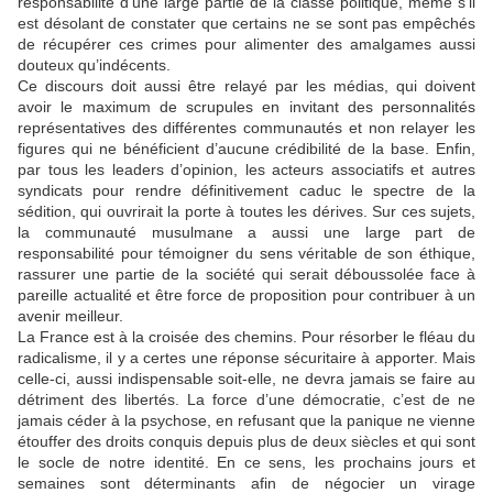
responsabilité d’une large partie de la classe politique, même s’il
est désolant de constater que certains ne se sont pas empêchés
de récupérer ces crimes pour alimenter des amalgames aussi
douteux qu’indécents.
Ce discours doit aussi être relayé par les médias, qui doivent
avoir le maximum de scrupules en invitant des personnalités
représentatives des différentes communautés et non relayer les
figures qui ne bénéficient d’aucune crédibilité de la base. Enfin,
par tous les leaders d’opinion, les acteurs associatifs et autres
syndicats pour rendre définitivement caduc le spectre de la
sédition, qui ouvrirait la porte à toutes les dérives. Sur ces sujets,
la communauté musulmane a aussi une large part de
responsabilité pour témoigner du sens véritable de son éthique,
rassurer une partie de la société qui serait déboussolée face à
pareille actualité et être force de proposition pour contribuer à un
avenir meilleur.
La France est à la croisée des chemins. Pour résorber le fléau du
radicalisme, il y a certes une réponse sécuritaire à apporter. Mais
celle-ci, aussi indispensable soit-elle, ne devra jamais se faire au
détriment des libertés. La force d’une démocratie, c’est de ne
jamais céder à la psychose, en refusant que la panique ne vienne
étouffer des droits conquis depuis plus de deux siècles et qui sont
le socle de notre identité. En ce sens, les prochains jours et
semaines sont déterminants afin de négocier un virage