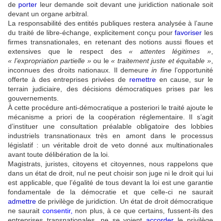
de
porter
leur demande soit devant une juridiction nationale soit
devant un organe arbitral.
La responsabilité des entités publiques restera analysée à l’aune
du traité de libre-échange, explicitement conçu pour
favoriser
les
firmes transnationales, en retenant des notions aussi floues et
extensives que le respect des
« attentes légitimes »
,
« l’expropriation partielle »
ou le
« traitement juste et équitable »
,
inconnues des droits nationaux. Il demeure
in fine
l’opportunité
offerte à des entreprises privées de
remettre
en cause, sur le
terrain judiciaire, des décisions démocratiques prises par les
gouvernements.
À cette procédure anti-démocratique a posteriori le traité ajoute le
mécanisme a priori de la coopération réglementaire. Il s’agit
d’instituer une consultation préalable obligatoire des lobbies
industriels transnationaux très en amont dans le processus
législatif : un véritable droit de veto donné aux multinationales
avant toute délibération de la loi.
Magistrats, juristes, citoyens et citoyennes, nous rappelons que
dans un état de droit, nul ne peut choisir son juge ni le droit qui lui
est applicable, que l’égalité de tous devant la loi est une garantie
fondamentale de la démocratie et que celle-ci ne saurait
admettre
de privilège de juridiction. Un état de droit démocratique
ne saurait
consentir
,
non plus, à ce que certains, fussent-ils des
entreprises transnationales, ne se voient
accorder
le privilège