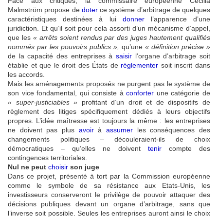
Face aux critiques, la commissaire européenne Cecilia
Malmström propose de
doter
ce système d’arbitrage de quelques
caractéristiques destinées à lui
donner
l’apparence d’une
juridiction. Et qu’il soit pour cela assorti d’un mécanisme d’appel,
que les
« arrêts soient rendus par des juges hautement qualifiés
nommés par les pouvoirs publics »,
qu’une
« définition précise »
de la capacité des entreprises à
saisir
l’organe d’arbitrage soit
établie et que le droit des États de
réglementer
soit inscrit dans
les accords.
Mais les aménagements proposés ne purgent pas le système de
son vice fondamental, qui consiste à
conforter
une catégorie de
« super-justiciables »
profitant d’un droit et de dispositifs de
règlement des litiges spécifiquement dédiés à leurs objectifs
propres. L’idée maîtresse est toujours la même : les entreprises
ne doivent pas plus
avoir
à
assumer
les conséquences des
changements politiques – découleraient-ils de choix
démocratiques – qu’elles ne doivent
tenir
compte des
contingences territoriales.
Nul ne peut
choisir
son juge
Dans ce projet, présenté à tort par la Commission européenne
comme le symbole de sa résistance aux Etats-Unis, les
investisseurs conserveront le privilège de pouvoir attaquer des
décisions publiques devant un organe d’arbitrage, sans que
l’inverse soit possible. Seules les entreprises auront ainsi le choix