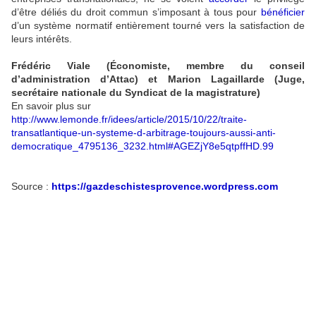
d’être déliés du droit commun s’imposant à tous pour
bénéficier
d’un système normatif entièrement tourné vers la satisfaction de
leurs intérêts.
Frédéric Viale (Économiste, membre du conseil
d’administration d’Attac) et Marion Lagaillarde (Juge,
secrétaire nationale du Syndicat de la magistrature)
En savoir plus sur
http://www.lemonde.fr/idees/article/2015/10/22/traite-
transatlantique-un-systeme-d-arbitrage-toujours-aussi-anti-
democratique_4795136_3232.html#AGEZjY8e5qtpffHD.99
Source :
https://gazdeschistesprovence.wordpress.com