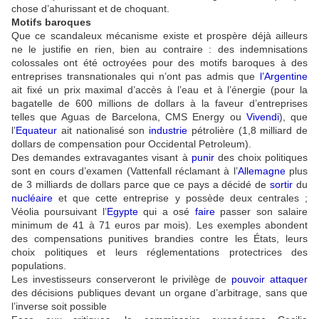
chose d’ahurissant et de choquant.
Motifs baroques
Que ce scandaleux mécanisme existe et prospère déjà ailleurs
ne le justifie en rien, bien au contraire : des indemnisations
colossales ont été octroyées pour des motifs baroques à des
entreprises transnationales qui n’ont pas admis que
l’
Argentine
ait fixé un prix maximal d’accès à l’eau et à l’énergie (pour la
bagatelle de 600 millions de dollars à la faveur d’entreprises
telles que Aguas de Barcelona, CMS Energy ou
Vivendi
), que
l’
Equateur
ait nationalisé son
industrie
pétrolière (1,8 milliard de
dollars de compensation pour Occidental Petroleum).
Des demandes extravagantes visant à
punir
des choix politiques
sont en cours d’examen (Vattenfall réclamant à l’
Allemagne
plus
de 3 milliards de dollars parce que ce pays a décidé de
sortir
du
nucléaire
et que cette entreprise y possède deux centrales ;
Véolia poursuivant l’
Egypte
qui a osé
faire
passer son salaire
minimum de 41 à 71 euros par mois). Les exemples abondent
des compensations punitives brandies contre les États, leurs
choix politiques et leurs réglementations protectrices des
populations.
Les investisseurs conserveront le privilège de
pouvoir
attaquer
des décisions publiques devant un organe d’arbitrage, sans que
l’inverse soit possible