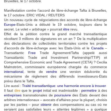
Manifestation contre l’accord de libre-échange Tafta à Bruxelles,
le 17 octobre.
ERIC VIDAL / REUTERS
Un nouveau cycle de négociations des accords de libre-échange
Europe
-
Etats-Unis a débuté le 19 octobre, toujours dans le
secret. Le volet
« arbitrage »
pourrait
être
revu.
Effet de la pétition contre le grand marché transatlantique
récoltant 3 millions de signatures en un an ? De la multiplication
des déclarations de collectivités territoriales contre les projets
d’accords de libre-échange avec les Etats-Unis et le
Canada
–
Transatlantic
Free
Trade Agreement/Tafta (appelé aussi
Transatlantic Trade and Investment Partnership/TTIP) et
Comprehensive Economic and Trade Agreement (CETA) ? Cecilia
Malmström, commissaire européenne chargée du commerce
international
, tente de
vendre
une version édulcorée du
mécanisme de règlement des différends investisseurs-Etats
prévu dans le Tafta.
Lire aussi :
Traité transatlantique: une harmonie encore à trouver
Il faut
dire
que le
projet
initial est inadmissible :
permettre
à des
entreprises
transnationales de
poursuivre
des États devant des
arbitres internationaux – avocats d’affaires pour la plupart, choisis
par les parties – pour
obtenir
des compensations au cas où ne
seraient pas satisfaites leurs « attentes légitimes » a quelque