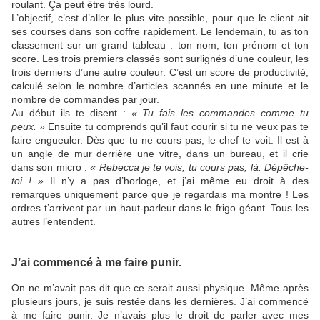
roulant. Ça peut être très lourd.
L’objectif, c’est d’aller le plus vite possible, pour que le client ait
ses courses dans son coffre rapidement. Le lendemain, tu as ton
classement sur un grand tableau : ton nom, ton prénom et ton
score. Les trois premiers classés sont surlignés d’une couleur, les
trois derniers d’une autre couleur. C’est un score de productivité,
calculé selon le nombre d’articles scannés en une minute et le
nombre de commandes par jour.
Au début ils te disent :
« Tu fais les commandes comme tu
peux. »
Ensuite tu comprends qu’il faut courir si tu ne veux pas te
faire engueuler. Dès que tu ne cours pas, le chef te voit. Il est à
un angle de mur derrière une vitre, dans un bureau, et il crie
dans son micro :
« Rebecca je te vois, tu cours pas, là. Dépêche-
toi ! »
Il n’y a pas d’horloge, et j’ai même eu droit à des
remarques uniquement parce que je regardais ma montre ! Les
ordres t’arrivent par un haut-parleur dans le frigo géant. Tous les
autres l’entendent.
J’ai commencé à me faire punir.
On ne m’avait pas dit que ce serait aussi physique. Même après
plusieurs jours, je suis restée dans les dernières. J’ai commencé
à me faire punir. Je n’avais plus le droit de parler avec mes