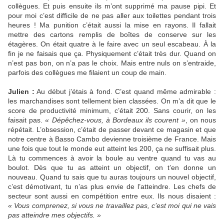
collègues. Et puis ensuite ils m’ont supprimé ma pause pipi. Et
pour moi c’est difficile de ne pas aller aux toilettes pendant trois
heures ! Ma punition c’était aussi la mise en rayons. Il fallait
mettre des cartons remplis de boîtes de conserve sur les
étagères. On était quatre à le faire avec un seul escabeau. À la
fin je ne faisais que ça. Physiquement c’était très dur. Quand on
n’est pas bon, on n’a pas le choix. Mais entre nuls on s’entraide,
parfois des collègues me filaient un coup de main.
Julien :
Au début j’étais à fond. C’est quand même admirable :
les marchandises sont tellement bien classées. On m’a dit que le
score de productivité minimum, c’était 200. Sans courir, on les
faisait pas.
« Dépêchez-vous, à Bordeaux ils courent »
, on nous
répétait. L’obsession, c’était de passer devant ce magasin et que
notre centre à Basso Cambo devienne troisième de France. Mais
une fois que tout le monde eut atteint les 200, ça ne suffisait plus.
Là tu commences à avoir la boule au ventre quand tu vas au
boulot. Dès que tu as atteint un objectif, on t’en donne un
nouveau. Quand tu sais que tu auras toujours un nouvel objectif,
c’est démotivant, tu n’as plus envie de l’atteindre. Les chefs de
secteur sont aussi en compétition entre eux. Ils nous disaient :
« Vous comprenez, si vous ne travaillez pas, c’est moi qui ne vais
pas atteindre mes objectifs. »