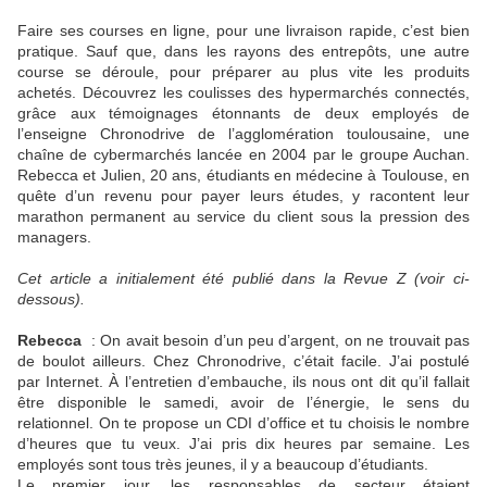
Faire ses courses en ligne, pour une livraison rapide, c’est bien
pratique. Sauf que, dans les rayons des entrepôts, une autre
course se déroule, pour préparer au plus vite les produits
achetés. Découvrez les coulisses des hypermarchés connectés,
grâce aux témoignages étonnants de deux employés de
l’enseigne Chronodrive de l’agglomération toulousaine, une
chaîne de cybermarchés lancée en 2004 par le groupe Auchan.
Rebecca et Julien, 20 ans, étudiants en médecine à Toulouse, en
quête d’un revenu pour payer leurs études, y racontent leur
marathon permanent au service du client sous la pression des
managers.
Cet article a initialement été publié dans la Revue Z (voir ci-
dessous).
Rebecca
: On avait besoin d’un peu d’argent, on ne trouvait pas
de boulot ailleurs. Chez Chronodrive, c’était facile. J’ai postulé
par Internet. À l’entretien d’embauche, ils nous ont dit qu’il fallait
être disponible le samedi, avoir de l’énergie, le sens du
relationnel. On te propose un CDI d’office et tu choisis le nombre
d’heures que tu veux. J’ai pris dix heures par semaine. Les
employés sont tous très jeunes, il y a beaucoup d’étudiants.
Le premier jour, les responsables de secteur étaient