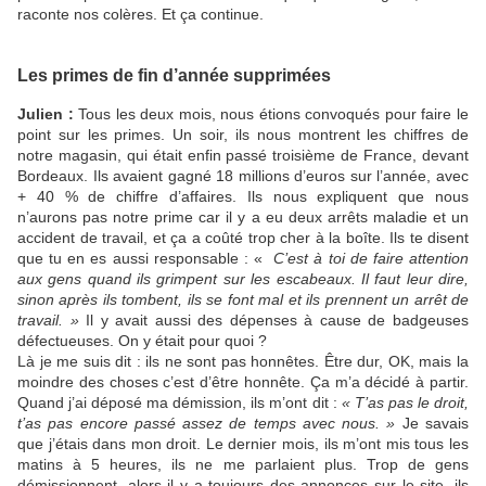
raconte nos colères. Et ça continue.
Les primes de fin d’année supprimées
Julien :
Tous les deux mois, nous étions convoqués pour faire le
point sur les primes. Un soir, ils nous montrent les chiffres de
notre magasin, qui était enfin passé troisième de France, devant
Bordeaux. Ils avaient gagné 18 millions d’euros sur l’année, avec
+ 40 % de chiffre d’affaires. Ils nous expliquent que nous
n’aurons pas notre prime car il y a eu deux arrêts maladie et un
accident de travail, et ça a coûté trop cher à la boîte. Ils te disent
que tu en es aussi responsable : «
C’est à toi de faire attention
aux gens quand ils grimpent sur les escabeaux. Il faut leur dire,
sinon après ils tombent, ils se font mal et ils prennent un arrêt de
travail. »
Il y avait aussi des dépenses à cause de badgeuses
défectueuses. On y était pour quoi ?
Là je me suis dit : ils ne sont pas honnêtes. Être dur, OK, mais la
moindre des choses c’est d’être honnête. Ça m’a décidé à partir.
Quand j’ai déposé ma démission, ils m’ont dit :
« T’as pas le droit,
t’as pas encore passé assez de temps avec nous. »
Je savais
que j’étais dans mon droit. Le dernier mois, ils m’ont mis tous les
matins à 5 heures, ils ne me parlaient plus. Trop de gens
démissionnent, alors il y a toujours des annonces sur le site, ils