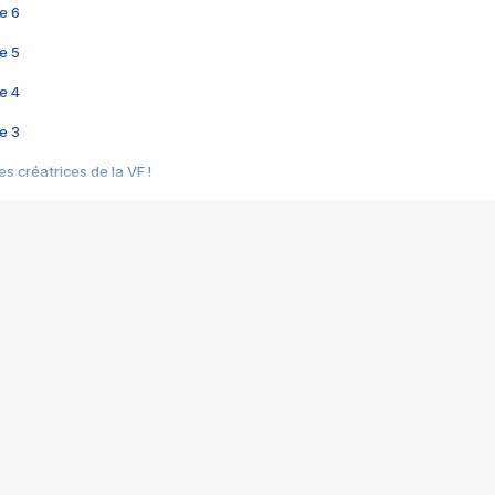
e 6
e 5
e 4
e 3
s créatrices de la VF !
e 2
e 1
e Mektoub My Love arrive enfin ! Rencontre avec Shaïn Boumedine et Sal
i : après Toni en famille
elle réalise le bouleversant Dites lui que je l'aime
ais ! Rencontre autour de Vie privée de Rebecca Zlotowski
 de Marguerite, Grave... Rencontre avec Ella Rumpf
 Les Rêveurs, un film intime sur la santé mentale