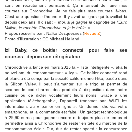
sont en recrutement permanent. Ça m’arrivait de faire mes
courses sur Chronodrive. Je ne fais plus mes courses là-bas.
C’est une question d’honneur. Il y avait un gars qui travaillait là
depuis deux ans. Il disait :
« Moi, si je gagne la cagnotte de l’Euro
Million, je rachète Chronodrive et je le brûle. »
Propos recueillis par : Naïké Desquesnes (
Revue Z
)
Photo d’illustration : CC Michael Heiland
Izi Baby, ce boîtier connecté pour faire ses
courses...depuis son réfrigérateur
Chronodrive a lancé en mars 2015 la « liste intelligente », aka le
nouvel ami du consommateur : « Izy ». Ce boîtier connecté rond
et blanc a été conçu par la société californienne Hiku, basée dans
la Silicon Valley. Il peut s’aimanter sur le frigo et permet de
scanner le code-barres des produits à disposition dans notre
cuisine ou de dicter vocalement leurs noms. Grâce à une
application téléchargeable, l’appareil transmet par Wi-Fi les
informations au « panier en ligne ». Un dernier clic via votre
smartphone, et la commande est faite ! Un gadget technologique
à 29,90 euros pour gagner encore et toujours plus de temps et
permettre ainsi à Chronodrive de rester en tête du marché de la
consommation éclair. Dur, dur de rester speed : la concurrence