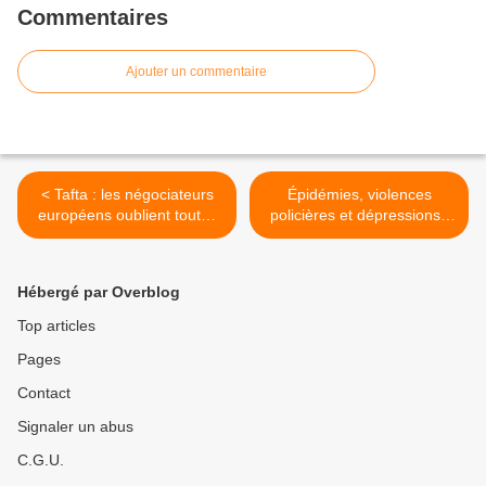
Commentaires
Ajouter un commentaire
< Tafta : les négociateurs
Épidémies, violences
européens oublient toutes
policières et dépressions :
les contraintes
ce que la France offre aux
environnementales
réfugiés de Calais >
Hébergé par Overblog
Top articles
Pages
Contact
Signaler un abus
C.G.U.