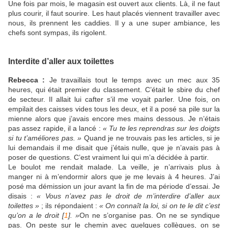
Une fois par mois, le magasin est ouvert aux clients. Là, il ne faut
plus courir, il faut sourire. Les haut placés viennent travailler avec
nous, ils prennent les caddies. Il y a une super ambiance, les
chefs sont sympas, ils rigolent.
Interdite d’aller aux toilettes
Rebecca :
Je travaillais tout le temps avec un mec aux 35
heures, qui était premier du classement. C’était le sbire du chef
de secteur. Il allait lui cafter s’il me voyait parler. Une fois, on
empilait des caisses vides tous les deux, et il a posé sa pile sur la
mienne alors que j’avais encore mes mains dessous. Je n’étais
pas assez rapide, il a lancé :
« Tu te les reprendras sur les doigts
si tu t’améliores pas. »
Quand je ne trouvais pas les articles, si je
lui demandais il me disait que j’étais nulle, que je n’avais pas à
poser de questions. C’est vraiment lui qui m’a décidée à partir.
Le boulot me rendait malade. La veille, je n’arrivais plus à
manger ni à m’endormir alors que je me levais à 4 heures. J’ai
posé ma démission un jour avant la fin de ma période d’essai. Je
disais :
« Vous n’avez pas le droit de m’interdire d’aller aux
toilettes »
; ils répondaient :
« On connaît la loi, si on te le dit c’est
qu’on a le droit
[
1
]
. »
On ne s’organise pas. On ne se syndique
pas. On peste sur le chemin avec quelques collègues, on se